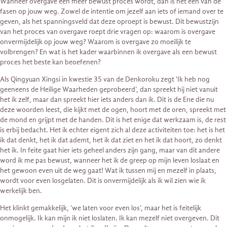
Wanneer overgave een meer bewust proces wordt, dan is het een van de
fasen op jouw weg. Zowel de intentie om jezelf aan iets of iemand over te
geven, als het spanningsveld dat deze oproept is bewust. Dit bewustzijn
van het proces van overgave roept drie vragen op: waarom is overgave
onvermijdelijk op jouw weg? Waarom is overgave zo moeilijk te
volbrengen? En wat is het kader waarbinnen ik overgave als een bewust
proces het beste kan beoefenen?
Als Qingyuan Xingsi in kwestie 35 van de Denkoroku zegt ‘Ik heb nog
geeneens de Heilige Waarheden geprobeerd’, dan spreekt hij niet vanuit
het ik zelf, maar dan spreekt hier iets anders dan ik. Dit is de Ene die nu
deze woorden leest, die kijkt met de ogen, hoort met de oren, spreekt met
de mond en grijpt met de handen. Dit is het enige dat werkzaam is, de rest
is erbij bedacht. Het ik echter eigent zich al deze activiteiten toe: het is het
ik dat denkt, het ik dat ademt, het ik dat ziet en het ik dat hoort, zo denkt
het ik. In feite gaat hier iets geheel anders zijn gang, maar van dit andere
word ik me pas bewust, wanneer het ik de greep op mijn leven loslaat en
het gewoon even uit de weg gaat! Wat ik tussen mij en mezelf in plaats,
wordt voor even losgelaten. Dit is onvermijdelijk als ik wil zien wie ik
werkelijk ben.
Het klinkt gemakkelijk, ‘we laten voor even los’, maar het is feitelijk
onmogelijk. Ik kan mijn ik niet loslaten. Ik kan mezelf niet overgeven. Dit