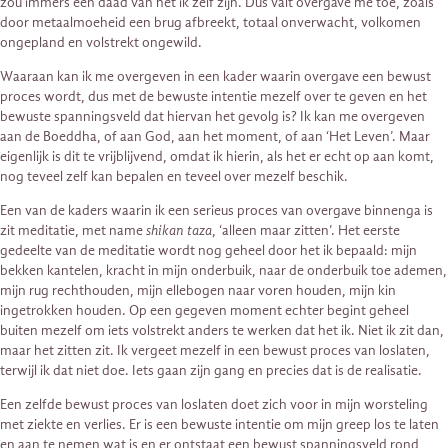
zou immers een daad van het ik zelf zijn. Dus valt overgave me toe, zoals
door metaalmoeheid een brug afbreekt, totaal onverwacht, volkomen
ongepland en volstrekt ongewild.
Waaraan kan ik me overgeven in een kader waarin overgave een bewust
proces wordt, dus met de bewuste intentie mezelf over te geven en het
bewuste spanningsveld dat hiervan het gevolg is? Ik kan me overgeven
aan de Boeddha, of aan God, aan het moment, of aan ‘Het Leven’. Maar
eigenlijk is dit te vrijblijvend, omdat ik hierin, als het er echt op aan komt,
nog teveel zelf kan bepalen en teveel over mezelf beschik.
Een van de kaders waarin ik een serieus proces van overgave binnenga is
zit meditatie, met name
shikan taza
, ‘alleen maar zitten’. Het eerste
gedeelte van de meditatie wordt nog geheel door het ik bepaald: mijn
bekken kantelen, kracht in mijn onderbuik, naar de onderbuik toe ademen,
mijn rug rechthouden, mijn ellebogen naar voren houden, mijn kin
ingetrokken houden. Op een gegeven moment echter begint geheel
buiten mezelf om iets volstrekt anders te werken dat het ik. Niet ik zit dan,
maar het zitten zit. Ik vergeet mezelf in een bewust proces van loslaten,
terwijl ik dat niet doe. Iets gaan zijn gang en precies dat is de realisatie.
Een zelfde bewust proces van loslaten doet zich voor in mijn worsteling
met ziekte en verlies. Er is een bewuste intentie om mijn greep los te laten
en aan te nemen wat is en er ontstaat een bewust spanningsveld rond