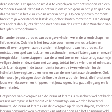
deze intentie. Dit spanningsveld is te vergelijken met het smeden van een
Samoerai zwaard: dat gaat in het vuur, om vervolgens in het ijs te gaan en
daarna weer in het vuur en dan weer in het ijs. Op een gegeven moment
breekt mijn weerstand en laat ik los, geheel buiten mezelf om. Dan draagt
iets anders dan ik, iets dat nog niet eens aan de Eerste Edele Waarheid van
het lijden is toegekomen.
Een ander bewust proces van overgave vinden we in de vriendschaps- en
liefdesrelatie. Ook hier is het bewuste voornemen om los te laten en
mezelf over te geven aan de ander het beginpunt van het proces. Zo
ontstaat een spel van loslaten en vasthouden, mezelf laten gaan en mezelf
terugtrekken, twee stappen naar de vriend toe en een stap terug naar mijn
veilige ruimte en deze dans net zo lang, totdat beide vrienden of minnaars
zich laten dragen in de tussenruimte tussen de twee vrienden in: de
intimiteit beweegt ze op en neer en van de ene kant naar de andere. Ook
hier word je gedragen door de Ene die deze woorden leest, die fronst met
jouw wenkbrauwen en knippers met jouw ogen. Iets gaat zijn gang en ik
ben het niet.
Het proces van overgave aan de leraar of lerares is misschien wel het kader
waarin overgave in het meest volle bewustzijn kan worden beoefend.
Immers, de leraar of lerares kan de overgave op de spits drijven, zodat de
leerling eenvoudigweg niet meer kan ontsnappen aan het spanningsveld