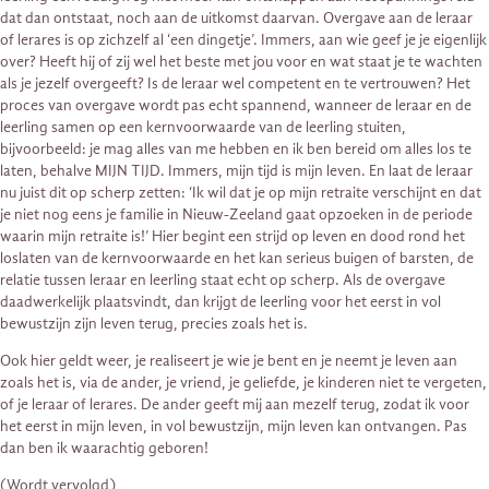
dat dan ontstaat, noch aan de uitkomst daarvan. Overgave aan de leraar
of lerares is op zichzelf al ‘een dingetje’. Immers, aan wie geef je je eigenlijk
over? Heeft hij of zij wel het beste met jou voor en wat staat je te wachten
als je jezelf overgeeft? Is de leraar wel competent en te vertrouwen? Het
proces van overgave wordt pas echt spannend, wanneer de leraar en de
leerling samen op een kernvoorwaarde van de leerling stuiten,
bijvoorbeeld: je mag alles van me hebben en ik ben bereid om alles los te
laten, behalve MIJN TIJD. Immers, mijn tijd is mijn leven. En laat de leraar
nu juist dit op scherp zetten: ‘Ik wil dat je op mijn retraite verschijnt en dat
je niet nog eens je familie in Nieuw-Zeeland gaat opzoeken in de periode
waarin mijn retraite is!’ Hier begint een strijd op leven en dood rond het
loslaten van de kernvoorwaarde en het kan serieus buigen of barsten, de
relatie tussen leraar en leerling staat echt op scherp. Als de overgave
daadwerkelijk plaatsvindt, dan krijgt de leerling voor het eerst in vol
bewustzijn zijn leven terug, precies zoals het is.
Ook hier geldt weer, je realiseert je wie je bent en je neemt je leven aan
zoals het is, via de ander, je vriend, je geliefde, je kinderen niet te vergeten,
of je leraar of lerares. De ander geeft mij aan mezelf terug, zodat ik voor
het eerst in mijn leven, in vol bewustzijn, mijn leven kan ontvangen. Pas
dan ben ik waarachtig geboren!
(Wordt vervolgd)