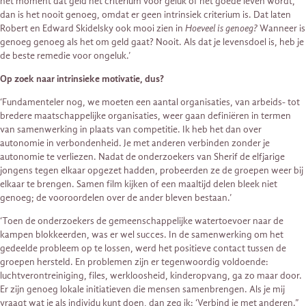
het moment dat geld het criterium voor geluk of het goede leven wordt,
dan is het nooit genoeg, omdat er geen intrinsiek criterium is. Dat laten
Robert en Edward Skidelsky ook mooi zien in
Hoeveel is genoeg?
Wanneer is
genoeg genoeg als het om geld gaat? Nooit. Als dat je levensdoel is, heb je
de beste remedie voor ongeluk.’
Op zoek naar intrinsieke motivatie, dus?
‘Fundamenteler nog, we moeten een aantal organisaties, van arbeids- tot
bredere maatschappelijke organisaties, weer gaan definiëren in termen
van samenwerking in plaats van competitie. Ik heb het dan over
autonomie in verbondenheid. Je met anderen verbinden zonder je
autonomie te verliezen. Nadat de onderzoekers van Sherif de elfjarige
jongens tegen elkaar opgezet hadden, probeerden ze de groepen weer bij
elkaar te brengen. Samen film kijken of een maaltijd delen bleek niet
genoeg; de vooroordelen over de ander bleven bestaan.’
‘Toen de onderzoekers de gemeenschappelijke watertoevoer naar de
kampen blokkeerden, was er wel succes. In de samenwerking om het
gedeelde probleem op te lossen, werd het positieve contact tussen de
groepen hersteld. En problemen zijn er tegenwoordig voldoende:
luchtverontreiniging, files, werkloosheid, kinderopvang, ga zo maar door.
Er zijn genoeg lokale initiatieven die mensen samenbrengen. Als je mij
vraagt wat je als individu kunt doen, dan zeg ik: ‘Verbind je met anderen.”