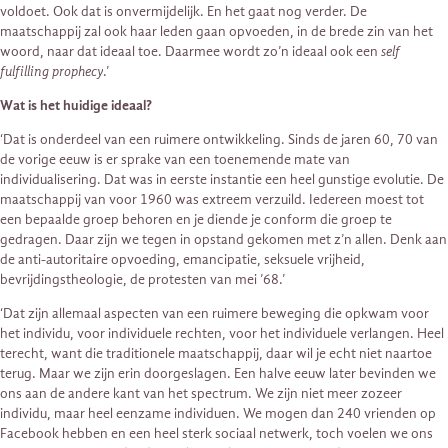
voldoet. Ook dat is onvermijdelijk. En het gaat nog verder. De
maatschappij zal ook haar leden gaan opvoeden, in de brede zin van het
woord, naar dat ideaal toe. Daarmee wordt zo’n ideaal ook een
self
fulfilling prophecy
.’
Wat is het huidige ideaal?
‘Dat is onderdeel van een ruimere ontwikkeling. Sinds de jaren 60, 70 van
de vorige eeuw is er sprake van een toenemende mate van
individualisering. Dat was in eerste instantie een heel gunstige evolutie. De
maatschappij van voor 1960 was extreem verzuild. Iedereen moest tot
een bepaalde groep behoren en je diende je conform die groep te
gedragen. Daar zijn we tegen in opstand gekomen met z’n allen. Denk aan
de anti-autoritaire opvoeding, emancipatie, seksuele vrijheid,
bevrijdingstheologie, de protesten van mei ’68.’
‘Dat zijn allemaal aspecten van een ruimere beweging die opkwam voor
het individu, voor individuele rechten, voor het individuele verlangen. Heel
terecht, want die traditionele maatschappij, daar wil je echt niet naartoe
terug. Maar we zijn erin doorgeslagen. Een halve eeuw later bevinden we
ons aan de andere kant van het spectrum. We zijn niet meer zozeer
individu, maar heel eenzame individuen. We mogen dan 240 vrienden op
Facebook hebben en een heel sterk sociaal netwerk, toch voelen we ons