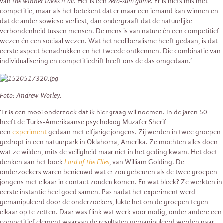
van
the winner takes it all
. Het is een
zero-sum game
. Er is niets mis met
competitie, maar als het betekent dat er maar een iemand kan winnen en
dat de ander sowieso verliest, dan ondergraaft dat de natuurlijke
verbondenheid tussen mensen. De mens is van nature én een competitief
wezen én een sociaal wezen. Wat het neoliberalisme heeft gedaan, is dat
eerste aspect benadrukken en het tweede ontkennen. Die combinatie van
individualisering en competitiedrift heeft ons de das omgedaan.’
Foto: Andrew Worley.
‘Er is een mooi onderzoek dat ik hier graag wil noemen. In de jaren 50
heeft de Turks-Amerikaanse psycholoog Muzafer Sherif
een
experiment
gedaan met elfjarige jongens. Zij werden in twee groepen
gedropt in een natuurpark in Oklahoma, Amerika. Ze mochten alles doen
wat ze wilden, mits de veiligheid maar niet in het geding kwam. Het doet
denken aan het boek
Lord of the Flies
, van William Golding. De
onderzoekers waren benieuwd wat er zou gebeuren als de twee groepen
jongens met elkaar in contact zouden komen. En wat bleek? Ze werkten in
eerste instantie heel goed samen. Pas nadat het experiment werd
gemanipuleerd door de onderzoekers, lukte het om de groepen tegen
elkaar op te zetten. Daar was flink wat werk voor nodig, onder andere een
competitief element waarvan de resultaten gemanipuleerd werden naar