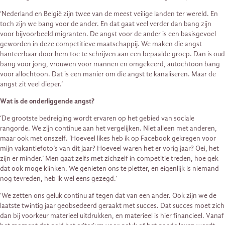
‘Nederland en België zijn twee van de meest veilige landen ter wereld. En
toch zijn we bang voor de ander. En dat gaat veel verder dan bang zijn
voor bijvoorbeeld migranten. De angst voor de ander is een basisgevoel
geworden in deze competitieve maatschappij. We maken die angst
hanteerbaar door hem toe te schrijven aan een bepaalde groep. Dan is oud
bang voor jong, vrouwen voor mannen en omgekeerd, autochtoon bang
voor allochtoon. Dat is een manier om die angst te kanaliseren. Maar de
angst zit veel dieper.’
Wat is de onderliggende angst?
‘De grootste bedreiging wordt ervaren op het gebied van sociale
rangorde. We zijn continue aan het vergelijken. Niet alleen met anderen,
maar ook met onszelf. ‘Hoeveel likes heb ik op Facebook gekregen voor
mijn vakantiefoto’s van dit jaar? Hoeveel waren het er vorig jaar? Oei, het
zijn er minder.’ Men gaat zelfs met zichzelf in competitie treden, hoe gek
dat ook moge klinken. We genieten ons te pletter, en eigenlijk is niemand
nog tevreden, heb ik wel eens gezegd.’
‘We zetten ons geluk continu af tegen dat van een ander. Ook zijn we de
laatste twintig jaar geobsedeerd geraakt met succes. Dat succes moet zich
dan bij voorkeur materieel uitdrukken, en materieel is hier financieel. Vanaf