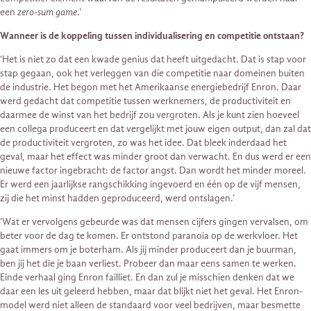
een
zero-sum game
.’
Wanneer is de koppeling tussen individualisering en competitie ontstaan?
‘Het is niet zo dat een kwade genius dat heeft uitgedacht. Dat is stap voor
stap gegaan, ook het verleggen van die competitie naar domeinen buiten
de industrie. Het begon met het Amerikaanse energiebedrijf Enron. Daar
werd gedacht dat competitie tussen werknemers, de productiviteit en
daarmee de winst van het bedrijf zou vergroten. Als je kunt zien hoeveel
een collega produceert en dat vergelijkt met jouw eigen output, dan zal dat
de productiviteit vergroten, zo was het idee. Dat bleek inderdaad het
geval, maar het effect was minder groot dan verwacht. En dus werd er een
nieuwe factor ingebracht: de factor angst. Dan wordt het minder moreel.
Er werd een jaarlijkse rangschikking ingevoerd en één op de vijf mensen,
zij die het minst hadden geproduceerd, werd ontslagen.’
‘Wat er vervolgens gebeurde was dat mensen cijfers gingen vervalsen, om
beter voor de dag te komen. Er ontstond paranoia op de werkvloer. Het
gaat immers om je boterham. Als jij minder produceert dan je buurman,
ben jij het die je baan verliest. Probeer dan maar eens samen te werken.
Einde verhaal ging Enron failliet. En dan zul je misschien denken dat we
daar een les uit geleerd hebben, maar dat blijkt niet het geval. Het Enron-
model werd niet alleen de standaard voor veel bedrijven, maar besmette