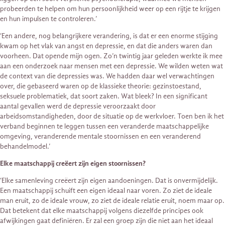
probeerden te helpen om hun persoonlijkheid weer op een rijtje te krijgen
en hun impulsen te controleren.’
‘Een andere, nog belangrijkere verandering, is dat er een enorme stijging
kwam op het vlak van angst en depressie, en dat die anders waren dan
voorheen. Dat opende mijn ogen. Zo’n twintig jaar geleden werkte ik mee
aan een onderzoek naar mensen met een depressie. We wilden weten wat
de context van die depressies was. We hadden daar wel verwachtingen
over, die gebaseerd waren op de klassieke theorie: gezinstoestand,
seksuele problematiek, dat soort zaken. Wat bleek? In een significant
aantal gevallen werd de depressie veroorzaakt door
arbeidsomstandigheden, door de situatie op de werkvloer. Toen ben ik het
verband beginnen te leggen tussen een veranderde maatschappelijke
omgeving, veranderende mentale stoornissen en een veranderend
behandelmodel.’
Elke maatschappij creëert zijn eigen stoornissen?
‘Elke samenleving creëert zijn eigen aandoeningen. Dat is onvermijdelijk.
Een maatschappij schuift een eigen ideaal naar voren. Zo ziet de ideale
man eruit, zo de ideale vrouw, zo ziet de ideale relatie eruit, noem maar op.
Dat betekent dat elke maatschappij volgens diezelfde principes ook
afwijkingen gaat definiëren. Er zal een groep zijn die niet aan het ideaal