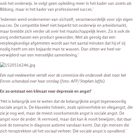
ook het onderwijs. Je volgt geen opleiding meer in het kader van zoiets als
Bildung, maar in het kader van professioneel succes.’
‘Iedereen werd ondernemer-van-zichzelf, verantwoordelijk voor zijn eigen
succes. De competitie bleef niet beperkt tot onderwijs en arbeidsmarkt,
maar breidde zich verder uit over het maatschappelijk leven. Zo is ook de
zorg ondertussen een product geworden. Met als gevolg dat een
verpleegkundige afgemeten wordt aan het aantal minuten dat hij of zij
nodig heeft om een bejaarde man te wassen. Dan zitten we heel ver
verwijderd van een menselijke samenleving.’
Een oud-medewerker vertelt voor de commissie die onderzoek doet naar het
Enron-schandaal over haar ontslag (foto: AFP/Stephen Jaffe).
En zo ontstaat een klimaat voor depressie en angst?
‘Het is belangrijk om te weten dat de belangrijkste angst tegenwoordig
sociale angst is. De klassieke fobieën, zoals spinnenfobie en vliegangst, die
zie je nog wel, maar de meest voorkomende angst is sociale angst. De
angst voor de ander. Ik vermoed, maar dat kan ik nooit bewijzen, dat daar
ook de toename in diagnose autisme vandaan komt. Dat zijn mensen die
zich terugtrekken uit het sociaal verkeer. Die sociale angst is opvallend.’