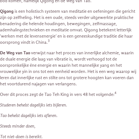
bod komen, namelijk Qigong en de Weg van Tao.
Qigong
is een holistisch systeem van meditatie en oefeningen die gericht
zijn op zelfheling. Het is een oude, steeds verder uitgewerkte praktische
benadering die helende houdingen, bewegingen, zelfmassage,
ademhalingstechnieken en meditatie omvat. Qigong betekent letterlijk
‘werken met de levensenergie’ en is een geneeskundige traditie die haar
3
oorsprong vindt in China.
De Weg van Tao
verwijst naar het proces van innerlijke alchemie, waarin
de duale energie die laag van vibratie is, wordt verhoogd tot de
oorspronkelijke éne energie en waarin het mannelijke yang en het
vrouwelijke yin in ons tot een eenheid worden. Het is een weg waarop wij
leren dat innerlijke rust en stilte ons tot grotere hoogten kan voeren dan
het voortdurend najagen van verlangens.
4
Over dit proces zegt de Tao Teh King in vers 48 het volgende:
Studeren behelst dagelijks iets bijleren.
Tao behelst dagelijks iets afleren.
Steeds minder doen,
Tot niet-doen is bereikt.