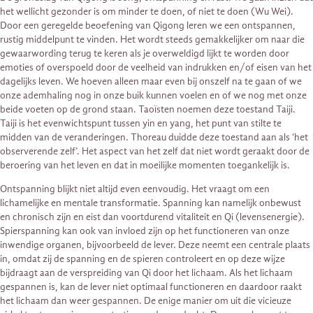
het wellicht gezonder is om minder te doen, of niet te doen (Wu Wei).
Door een geregelde beoefening van Qigong leren we een ontspannen,
rustig middelpunt te vinden. Het wordt steeds gemakkelijker om naar die
gewaarwording terug te keren als je overweldigd lijkt te worden door
emoties of overspoeld door de veelheid van indrukken en/of eisen van het
dagelijks leven. We hoeven alleen maar even bij onszelf na te gaan of we
onze ademhaling nog in onze buik kunnen voelen en of we nog met onze
beide voeten op de grond staan. Taoïsten noemen deze toestand Taiji.
Taiji is het evenwichtspunt tussen yin en yang, het punt van stilte te
midden van de veranderingen. Thoreau duidde deze toestand aan als ‘het
observerende zelf’. Het aspect van het zelf dat niet wordt geraakt door de
beroering van het leven en dat in moeilijke momenten toegankelijk is.
Ontspanning blijkt niet altijd even eenvoudig. Het vraagt om een
lichamelijke en mentale transformatie. Spanning kan namelijk onbewust
en chronisch zijn en eist dan voortdurend vitaliteit en Qi (levensenergie).
Spierspanning kan ook van invloed zijn op het functioneren van onze
inwendige organen, bijvoorbeeld de lever. Deze neemt een centrale plaats
in, omdat zij de spanning en de spieren controleert en op deze wijze
bijdraagt aan de verspreiding van Qi door het lichaam. Als het lichaam
gespannen is, kan de lever niet optimaal functioneren en daardoor raakt
het lichaam dan weer gespannen. De enige manier om uit die vicieuze