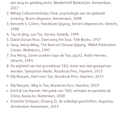
een lang en gelukkig leven, Meulenhoff Boekerij bv. Amsterdam,
2017
Mihaly Csikszentmihalyi, Flow: psychologie van de optimale
ervaring, Boom Uitgevers, Amsterdam, 2008
Kenneth S. Cohen, Handboek Qigong, Servire Uitgevers bv. Utrecht,
1998
Tau-te tjing, Lau Tse, Servire, Katwijk, 1994
David-Dorian Ross, Exercising the Soul, Title Books, 1957
Yang, Jwing-Ming, The Root of Chinese Qigong, YMAA Publication
Center, Wolfeboro, 1997
Eva Wong, Zeven zoekers naar de Tao, pg.62, Ankh-Hermes,
Utrecht, 1993
De wijsheid van het grondeloze TAO, leven wat niet gezegd kan
worden. Symposion Reeks, Rozekruis Pers, Haarlem, 2013
Elly Nooyen, Hart voor Tao, Rozekruis Pers, Haarlem, 2013
Elly Nooyen, Weg in Tao, Rozekruis Pers, Haarlem, 2019
Erich & Leo Kaniok, Het geluk van TAO, verhalen en parabels uit
China, Asoka bv, Rotterdam, 2008
Kristofer Schipper, Zhuang Zi, de volledige geschriften, Augustus,
Amsterdam-Antwerpen, 2014