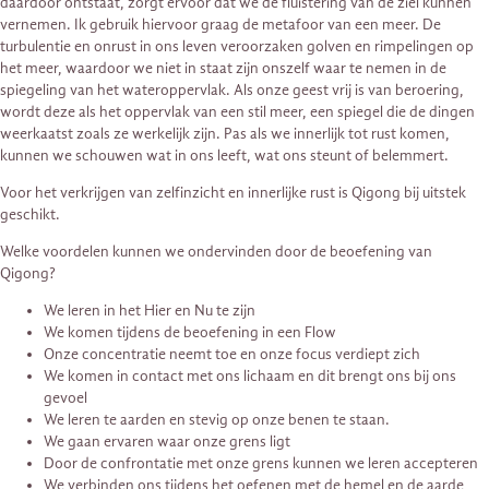
daardoor ontstaat, zorgt ervoor dat we de fluistering van de ziel kunnen
vernemen. Ik gebruik hiervoor graag de metafoor van een meer. De
turbulentie en onrust in ons leven veroorzaken golven en rimpelingen op
het meer, waardoor we niet in staat zijn onszelf waar te nemen in de
spiegeling van het wateroppervlak. Als onze geest vrij is van beroering,
wordt deze als het oppervlak van een stil meer, een spiegel die de dingen
weerkaatst zoals ze werkelijk zijn. Pas als we innerlijk tot rust komen,
kunnen we schouwen wat in ons leeft, wat ons steunt of belemmert.
Voor het verkrijgen van zelfinzicht en innerlijke rust is Qigong bij uitstek
geschikt.
Welke voordelen kunnen we ondervinden door de beoefening van
Qigong?
We leren in het Hier en Nu te zijn
We komen tijdens de beoefening in een Flow
Onze concentratie neemt toe en onze focus verdiept zich
We komen in contact met ons lichaam en dit brengt ons bij ons
gevoel
We leren te aarden en stevig op onze benen te staan.
We gaan ervaren waar onze grens ligt
Door de confrontatie met onze grens kunnen we leren accepteren
We verbinden ons tijdens het oefenen met de hemel en de aarde