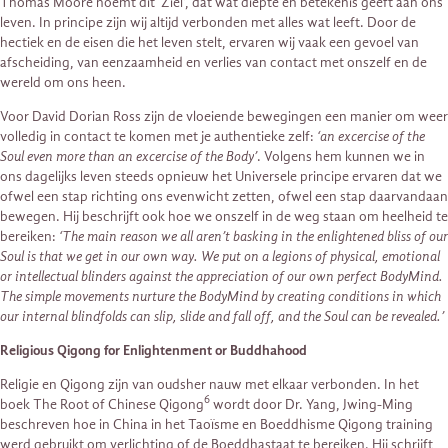
Thomas Moore noemt dit ‘Ziel’, dat wat diepte en betekenis geeft aan ons
leven. In principe zijn wij altijd verbonden met alles wat leeft. Door de
hectiek en de eisen die het leven stelt, ervaren wij vaak een gevoel van
afscheiding, van eenzaamheid en verlies van contact met onszelf en de
wereld om ons heen.
Voor David Dorian Ross zijn de vloeiende bewegingen een manier om weer
volledig in contact te komen met je authentieke zelf:
‘an excercise of the
Soul even more than an excercise of the Body’
. Volgens hem kunnen we in
ons dagelijks leven steeds opnieuw het Universele principe ervaren dat we
ofwel een stap richting ons evenwicht zetten, ofwel een stap daarvandaan
bewegen. Hij beschrijft ook hoe we onszelf in de weg staan om heelheid te
bereiken:
‘The main reason we all aren’t basking in the enlightened bliss of our
Soul is that we get in our own way. We put on a legions of physical, emotional
or intellectual blinders against the appreciation of our own perfect BodyMind.
The simple movements nurture the BodyMind by creating conditions in which
our internal blindfolds can slip, slide and fall off, and the Soul can be revealed.’
Religious Qigong for Enlightenment or Buddhahood
Religie en Qigong zijn van oudsher nauw met elkaar verbonden. In het
6
boek The Root of Chinese Qigong
wordt door Dr. Yang, Jwing-Ming
beschreven hoe in China in het Taoïsme en Boeddhisme Qigong training
werd gebruikt om verlichting of de Boeddhastaat te bereiken. Hij schrijft