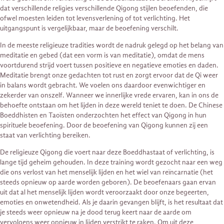
dat verschillende religies verschillende Qigong stijlen beoefenden, die
ofwel moesten leiden tot levensverlening of tot verlichting. Het
uitgangspunt is vergelijkbaar, maar de beoefening verschilt.
In de meeste religieuze tradities wordt de nadruk gelegd op het belang van
meditatie en gebed (dat een vorm is van meditatie), omdat de mens
voortdurend strijd voert tussen positieve en negatieve emoties en daden.
Meditatie brengt onze gedachten tot rust en zorgt ervoor dat de Qi weer
in balans wordt gebracht. We voelen ons daardoor evenwichtiger en
zekerder van onszelf. Wanneer we innerlijke vrede ervaren, kan in ons de
behoefte ontstaan om het lijden in deze wereld teniet te doen. De Chinese
Boeddhisten en Taoïsten onderzochten het effect van Qigong in hun
spirituele beoefening. Door de beoefening van Qigong kunnen zij een
staat van verlichting bereiken.
De religieuze Qigong die voert naar deze Boeddhastaat of verlichting, is
lange tijd geheim gehouden. In deze training wordt gezocht naar een weg
die ons verlost van het menselijk lijden en het wiel van reïncarnatie (het
steeds opnieuw op aarde worden geboren). De beoefenaars gaan ervan
uit dat al het menselijk lijden wordt veroorzaakt door onze begeerten,
emoties en onwetendheid. Als je daarin gevangen blijft, is het resultaat dat
je steeds weer opnieuw na je dood terug keert naar de aarde om
vervolgens weer opnieuw in lijden verstrikt te raken. Om uit deze