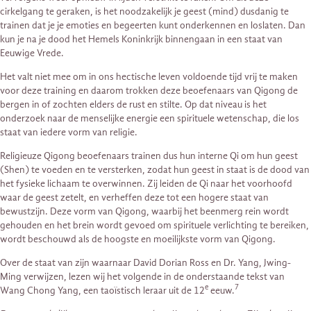
cirkelgang te geraken, is het noodzakelijk je geest (mind) dusdanig te
trainen dat je je emoties en begeerten kunt onderkennen en loslaten. Dan
kun je na je dood het Hemels Koninkrijk binnengaan in een staat van
Eeuwige Vrede.
Het valt niet mee om in ons hectische leven voldoende tijd vrij te maken
voor deze training en daarom trokken deze beoefenaars van Qigong de
bergen in of zochten elders de rust en stilte. Op dat niveau is het
onderzoek naar de menselijke energie een spirituele wetenschap, die los
staat van iedere vorm van religie.
Religieuze Qigong beoefenaars trainen dus hun interne Qi om hun geest
(Shen) te voeden en te versterken, zodat hun geest in staat is de dood van
het fysieke lichaam te overwinnen. Zij leiden de Qi naar het voorhoofd
waar de geest zetelt, en verheffen deze tot een hogere staat van
bewustzijn. Deze vorm van Qigong, waarbij het beenmerg rein wordt
gehouden en het brein wordt gevoed om spirituele verlichting te bereiken,
wordt beschouwd als de hoogste en moeilijkste vorm van Qigong.
Over de staat van zijn waarnaar David Dorian Ross en Dr. Yang, Jwing-
Ming verwijzen, lezen wij het volgende in de onderstaande tekst van
e
7
Wang Chong Yang, een taoïstisch leraar uit de 12
eeuw.