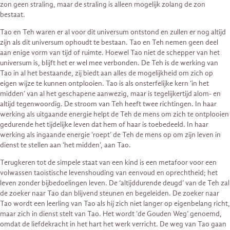
zon geen straling, maar de straling is alleen mogelijk zolang de zon
bestaat.
Tao en Teh waren er al voor dit universum ontstond en zullen er nog altijd
zijn als dit universum ophoudt te bestaan. Tao en Teh nemen geen deel
aan enige vorm van tijd of ruimte. Hoewel Tao niet de schepper van het
universum is, blijft het er wel mee verbonden. De Teh is de werking van
Tao in al het bestaande, zij biedt aan alles de mogelijkheid om zich op
eigen wijze te kunnen ontplooien. Tao is als onsterfelijke kern ‘in het
midden’ van al het geschapene aanwezig, maar is tegelijkertijd alom- en
altijd tegenwoordig. De stroom van Teh heeft twee richtingen. In haar
werking als uitgaande energie helpt de Teh de mens om zich te ontplooien
gedurende het tijdelijke leven dat hem of haar is toebedeeld. In haar
werking als ingaande energie ‘roept’ de Teh de mens op om zijn leven in
dienst te stellen aan ‘het midden’, aan Tao.
Terugkeren tot de simpele staat van een kind is een metafoor voor een
volwassen taoïstische levenshouding van eenvoud en oprechtheid; het
leven zonder bijbedoelingen leven. De ‘altijddurende deugd’ van de Teh zal
de zoeker naar Tao dan blijvend steunen en begeleiden. De zoeker naar
Tao wordt een leerling van Tao als hij zich niet langer op eigenbelang richt,
maar zich in dienst stelt van Tao. Het wordt ‘de Gouden Weg’ genoemd,
omdat de liefdekracht in het hart het werk verricht. De weg van Tao gaan