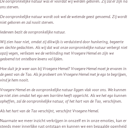
De oorspronkelijke natuur was er voordat wij werden geboren. Zij zal er zijn na
ons sterven.
De oorspronkelijke natuur wordt ook wel de wetende geest genoemd. Zij wordt
niet geboren en zal nooit sterven.
Iedereen bezit de oorspronkelijke natuur.
Wij zien haar niet, omdat zij dikwijls is verduisterd door hunkering, begeerte
en slechte gedachten. Als wij dat wat onze oorspronkelijke natuur verbergt niet
opzij vegen, verliezen we de verbinding met Vroegere Hemel en zijn we
gedoemd tot ontelbare levens vol lijden.
Hoe sluit je je weer aan bij Vroegere Hemel? Vroegere Hemel moet je ervaren in
de geest van de Tao. Als je probeert om Vroegere Hemel met je ego te begrijpen,
vind je hem nooit.
Vroegere Hemel en de oorspronkelijke natuur liggen vlak voor ons. We kunnen
ze niet zien omdat het ego een barrière heeft opgericht. Als we het ego kunnen
opheffen, zal de oorspronkelijke natuur, of het hart van de Tao, verschijnen.
Als het hart van de Tao verschijnt, verschijnt Vroegere Hemel.
Naarmate we meer inzicht verkrijgen in onszelf en in onze emoties, kan er
steeds meer innerlijke rust ontstaan en kunnen we een bepaalde openheid