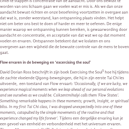
cirkel te stappen is concentratie van de aandacht. Door ons bewust te
worden van ons lichaam gaan we voelen wat er mis is. Als we dan onze
aandacht bewust richten en onze beoefening voortzetten in overgave aan
dat wat is, zonder weerstand, kan ontspanning plaats vinden. Het helpt
niet om beter ons best te doen of harder en meer te oefenen. De enige
manier waarop we ontspanning kunnen bereiken, is gewaarwording door
aandacht en concentratie, en acceptatie van dat wat we op dat moment
voelen en ervaren. Ontspannen betekent dat we loslaten en ons
overgeven aan een wijsheid die de bewuste controle van de mens te boven
gaat.
Flow ervaren in de beweging en ‘excercising the soul’
5
David Dorian Ross beschrijft in zijn boek Exercising the Soul
hoe hij tijdens
de zachte vloeiende Qigong-bewegingen, die hij in zijn eerste Tai Chi les
uitvoerde, een toestand van Flow ervaart:
‘Occasionally, if we are lucky, we
experience magical moments when we leap ahead of our personal evolutions
and see ourselves as we could be. Csikzentmihalyi calls them ‘Flow States’.
Something remarkable happens in these moments; growth, insight, or spiritual
bliss. In my first Tai Chi class, I was dropped unexpectedly into one of these
moments, catapulted by the simple movements of the routine and that
experience changed my life forever’.
Tijdens een dergelijke ervaring kun je
een gevoel van eenheid en verbondenheid met het universum ervaren.