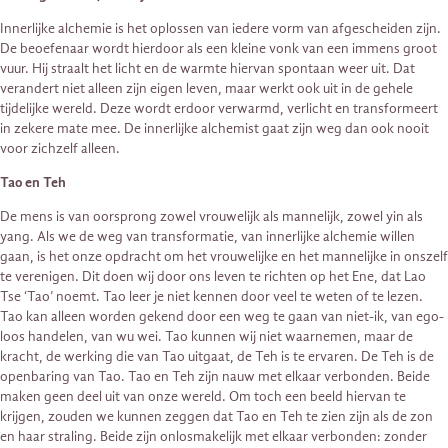
Innerlijke alchemie is het oplossen van iedere vorm van afgescheiden zijn.
De beoefenaar wordt hierdoor als een kleine vonk van een immens groot
vuur. Hij straalt het licht en de warmte hiervan spontaan weer uit. Dat
verandert niet alleen zijn eigen leven, maar werkt ook uit in de gehele
tijdelijke wereld. Deze wordt erdoor verwarmd, verlicht en transformeert
in zekere mate mee. De innerlijke alchemist gaat zijn weg dan ook nooit
voor zichzelf alleen.
Tao en Teh
De mens is van oorsprong zowel vrouwelijk als mannelijk, zowel yin als
yang. Als we de weg van transformatie, van innerlijke alchemie willen
gaan, is het onze opdracht om het vrouwelijke en het mannelijke in onszelf
te verenigen. Dit doen wij door ons leven te richten op het Ene, dat Lao
Tse ‘Tao’ noemt. Tao leer je niet kennen door veel te weten of te lezen.
Tao kan alleen worden gekend door een weg te gaan van niet-ik, van ego-
loos handelen, van wu wei. Tao kunnen wij niet waarnemen, maar de
kracht, de werking die van Tao uitgaat, de Teh is te ervaren. De Teh is de
openbaring van Tao. Tao en Teh zijn nauw met elkaar verbonden. Beide
maken geen deel uit van onze wereld. Om toch een beeld hiervan te
krijgen, zouden we kunnen zeggen dat Tao en Teh te zien zijn als de zon
en haar straling. Beide zijn onlosmakelijk met elkaar verbonden: zonder