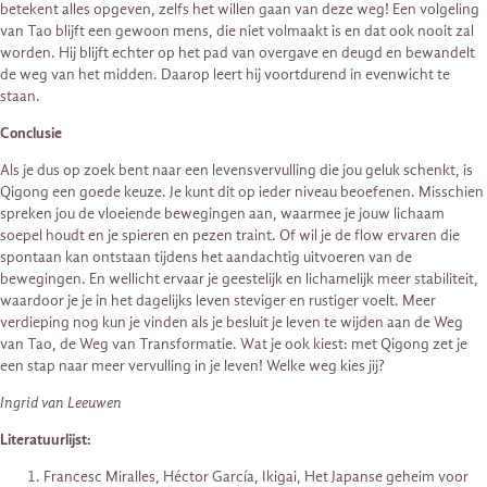
betekent alles opgeven, zelfs het willen gaan van deze weg! Een volgeling
van Tao blijft een gewoon mens, die niet volmaakt is en dat ook nooit zal
worden. Hij blijft echter op het pad van overgave en deugd en bewandelt
de weg van het midden. Daarop leert hij voortdurend in evenwicht te
staan.
Conclusie
Als je dus op zoek bent naar een levensvervulling die jou geluk schenkt, is
Qigong een goede keuze. Je kunt dit op ieder niveau beoefenen. Misschien
spreken jou de vloeiende bewegingen aan, waarmee je jouw lichaam
soepel houdt en je spieren en pezen traint. Of wil je de flow ervaren die
spontaan kan ontstaan tijdens het aandachtig uitvoeren van de
bewegingen. En wellicht ervaar je geestelijk en lichamelijk meer stabiliteit,
waardoor je je in het dagelijks leven steviger en rustiger voelt. Meer
verdieping nog kun je vinden als je besluit je leven te wijden aan de Weg
van Tao, de Weg van Transformatie. Wat je ook kiest: met Qigong zet je
een stap naar meer vervulling in je leven! Welke weg kies jij?
Ingrid van Leeuwen
Literatuurlijst:
Francesc Miralles, Héctor García, Ikigai, Het Japanse geheim voor