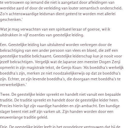
te vertrouwen op iemand die niet is aangetast door afleidingen van
wereldse aard of door de verleiding van louter semantisch onderscheid.
Zo’n achtenswaardige leidsman dient geëerd te worden met allerlei
geschenken.’
Wat je mag verwachten van een spiritueel leraar of goeroe, wil ik
uitdrukken in vijf essenties van geestelijke leiding.
Een. Geestelijke leiding kan uitsluitend worden verkregen door de
bekrachtiging van een ander persoon van vlees en bloed, die zelf een
geestelijke traditie belichaamt. Geestelijke leiderschap kun je nooit voor
jezelf bekrachtigen. Vergelijk wat de Japanse zen meester Dogen Zenji
opmerkt in zijn magistrale tekst, de Genjo Koan: ‘Als boeddha’s werkelijk
boeddha’s zijn, merken ze niet noodzakelijkerwijs op dat ze boeddha’s
zijn. Echter, ze zijn levende boeddha’s, die doorgaan met boeddha’s te
verwerkelijken.’
Twee. De geestelijke leider spreekt en handelt niet vanuit een bepaalde
traditie. De traditie spreekt en handelt door de geestelijke leider heen.
Precies hierin ligt zijn vaardige handelen en zijn ambacht. Een kundige
slager beent niet zelf zijn varken uit. Zijn handen worden door een
eeuwenlange traditie geleid.
Drie. De geestelijke leider leeft in het grondeloze vertrouwen dat hij de