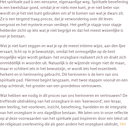
Het spirituele pad is een eenzame, eigenaardige weg. Spirituele beoefening
is een kwetsbaar goed, omdat je er niets mee kunt, je er niet beter van
wordt en je het niet kunt gebruiken om af te komen van wat je dwars zit.
Ze is een tergend traag proces, dat je verwondering over dit leven
vergroot en het mysterie ervan verdiept. Het geeft je stapje voor stapje
helderder zicht op iets wat je niet begrijpt en dat het meest wezenlijke is
van je bestaan.
Wat je niet kunt zeggen en wat je op de meest intieme wijze, aan den lijve
ervaart, licht op in je bewustzijn, omdat het onmogelijke op de best
mogelijke wijze wordt gedaan: het onzegbare realiseert zich en drukt zich
onmiddellijk in woorden uit. Natuurlijk is de wijzende vinger niet de maan,
maar er schittert iets in het bewustzijn, er wordt iets heel essentieels
herkent en in herinnering gebracht. Dit herinneren is de kern van ons
spirituele pad. Hiermee begint langzaam, met twee stappen vooruit en een
stap achteruit, het groeien van een grondeloos vertrouwen.
Wat hebben we nodig in dit proces van ons herinneren en vertrouwen? De
treffende uitdrukking van het onzegbare in een ‘keerwoord’, een leraar,
een leerling, het voorleven, inzicht, beoefening, handelen en de integratie
van het onzegbare in ons dagelijkse bestaan. We laten ons in onze reflectie
op al deze voorwaarden van het spirituele pad inspireren door een tekst uit
de religieuze overlevering die als geen andere het onzegbare uitdrukt,
Het