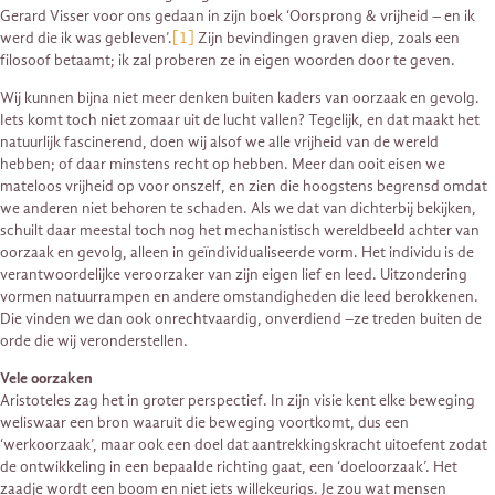
Gerard Visser voor ons gedaan in zijn boek ‘Oorsprong & vrijheid – en ik
werd die ik was gebleven’.
[1]
Zijn bevindingen graven diep, zoals een
filosoof betaamt; ik zal proberen ze in eigen woorden door te geven.
Wij kunnen bijna niet meer denken buiten kaders van oorzaak en gevolg.
Iets komt toch niet zomaar uit de lucht vallen? Tegelijk, en dat maakt het
natuurlijk fascinerend, doen wij alsof we alle vrijheid van de wereld
hebben; of daar minstens recht op hebben. Meer dan ooit eisen we
mateloos vrijheid op voor onszelf, en zien die hoogstens begrensd omdat
we anderen niet behoren te schaden. Als we dat van dichterbij bekijken,
schuilt daar meestal toch nog het mechanistisch wereldbeeld achter van
oorzaak en gevolg, alleen in geïndividualiseerde vorm. Het individu is de
verantwoordelijke veroorzaker van zijn eigen lief en leed. Uitzondering
vormen natuurrampen en andere omstandigheden die leed berokkenen.
Die vinden we dan ook onrechtvaardig, onverdiend –ze treden buiten de
orde die wij veronderstellen.
Vele oorzaken
Aristoteles zag het in groter perspectief. In zijn visie kent elke beweging
weliswaar een bron waaruit die beweging voortkomt, dus een
‘werkoorzaak’, maar ook een doel dat aantrekkingskracht uitoefent zodat
de ontwikkeling in een bepaalde richting gaat, een ‘doeloorzaak’. Het
zaadje wordt een boom en niet iets willekeurigs. Je zou wat mensen