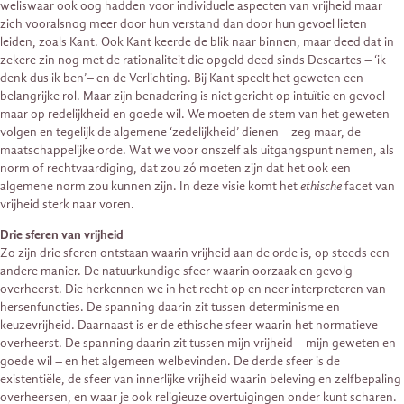
weliswaar ook oog hadden voor individuele aspecten van vrijheid maar
zich vooralsnog meer door hun verstand dan door hun gevoel lieten
leiden, zoals Kant. Ook Kant keerde de blik naar binnen, maar deed dat in
zekere zin nog met de rationaliteit die opgeld deed sinds Descartes – ‘ik
denk dus ik ben’– en de Verlichting. Bij Kant speelt het geweten een
belangrijke rol. Maar zijn benadering is niet gericht op intuïtie en gevoel
maar op redelijkheid en goede wil. We moeten de stem van het geweten
volgen en tegelijk de algemene ‘zedelijkheid’ dienen – zeg maar, de
maatschappelijke orde. Wat we voor onszelf als uitgangspunt nemen, als
norm of rechtvaardiging, dat zou zó moeten zijn dat het ook een
algemene norm zou kunnen zijn. In deze visie komt het
ethische
facet van
vrijheid sterk naar voren.
Drie sferen van vrijheid
Zo zijn drie sferen ontstaan waarin vrijheid aan de orde is, op steeds een
andere manier. De natuurkundige sfeer waarin oorzaak en gevolg
overheerst. Die herkennen we in het recht op en neer interpreteren van
hersenfuncties. De spanning daarin zit tussen determinisme en
keuzevrijheid. Daarnaast is er de ethische sfeer waarin het normatieve
overheerst. De spanning daarin zit tussen mijn vrijheid – mijn geweten en
goede wil – en het algemeen welbevinden. De derde sfeer is de
existentiële, de sfeer van innerlijke vrijheid waarin beleving en zelfbepaling
overheersen, en waar je ook religieuze overtuigingen onder kunt scharen.