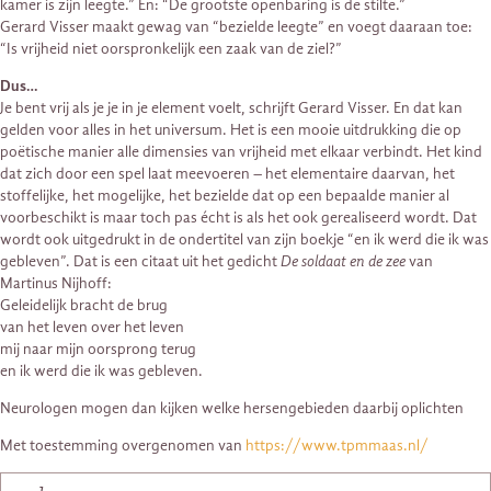
kamer is zijn leegte.” En: “De grootste openbaring is de stilte.”
Gerard Visser maakt gewag van “bezielde leegte” en voegt daaraan toe:
“Is vrijheid niet oorspronkelijk een zaak van de ziel?”
Dus…
Je bent vrij als je je in je element voelt, schrijft Gerard Visser. En dat kan
gelden voor alles in het universum. Het is een mooie uitdrukking die op
poëtische manier alle dimensies van vrijheid met elkaar verbindt. Het kind
dat zich door een spel laat meevoeren – het elementaire daarvan, het
stoffelijke, het mogelijke, het bezielde dat op een bepaalde manier al
voorbeschikt is maar toch pas écht is als het ook gerealiseerd wordt. Dat
wordt ook uitgedrukt in de ondertitel van zijn boekje “en ik werd die ik was
gebleven”. Dat is een citaat uit het gedicht
De soldaat en de zee
van
Martinus Nijhoff:
Geleidelijk bracht de brug
van het leven over het leven
mij naar mijn oorsprong terug
en ik werd die ik was gebleven.
Neurologen mogen dan kijken welke hersengebieden daarbij oplichten
Met toestemming overgenomen van
https://www.tpmmaas.nl/