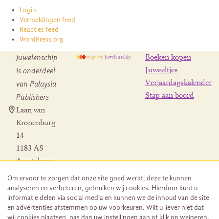
Login
Vermeldingen feed
Reacties feed
WordPress.org
Juwelenschip
Boeken kopen
is onderdeel
Juweeltjes
Verjaardagskalender
van Palaysia
Stap aan boord
Publishers
Laan van
Kronenburg
14
1183 AS
Amstelveen
Contact
Om ervoor te zorgen dat onze site goed werkt, deze te kunnen
Herroeping
analyseren en verbeteren, gebruiken wij cookies. Hierdoor kunt u
bestelling
informatie delen via social media en kunnen we de inhoud van de site
en advertenties afstemmen op uw voorkeuren. Wilt u liever niet dat
wij cookies plaatsen, pas dan uw instellingen aan of klik op weigeren.