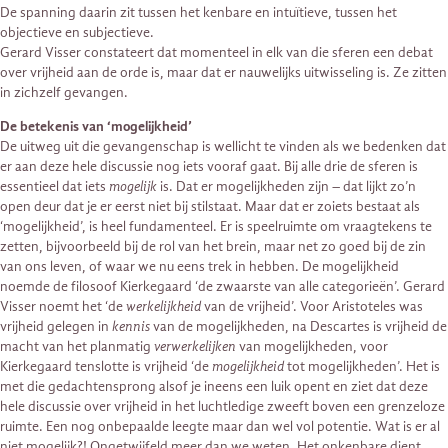
De spanning daarin zit tussen het kenbare en intuïtieve, tussen het
objectieve en subjectieve.
Gerard Visser constateert dat momenteel in elk van die sferen een debat
over vrijheid aan de orde is, maar dat er nauwelijks uitwisseling is. Ze zitten
in zichzelf gevangen.
De betekenis van ‘mogelijkheid’
De uitweg uit die gevangenschap is wellicht te vinden als we bedenken dat
er aan deze hele discussie nog iets vooraf gaat. Bij alle drie de sferen is
essentieel dat iets
mogelijk
is. Dat er mogelijkheden zijn – dat lijkt zo’n
open deur dat je er eerst niet bij stilstaat. Maar dat er zoiets bestaat als
‘mogelijkheid’, is heel fundamenteel. Er is speelruimte om vraagtekens te
zetten, bijvoorbeeld bij de rol van het brein, maar net zo goed bij de zin
van ons leven, of waar we nu eens trek in hebben. De mogelijkheid
noemde de filosoof Kierkegaard ‘de zwaarste van alle categorieën’. Gerard
Visser noemt het ‘de
werkelijkheid
van de vrijheid’. Voor Aristoteles was
vrijheid gelegen in
kennis
van de mogelijkheden, na Descartes is vrijheid de
macht van het planmatig
verwerkelijken
van mogelijkheden, voor
Kierkegaard tenslotte is vrijheid ‘de
mogelijkheid
tot mogelijkheden’. Het is
met die gedachtensprong alsof je ineens een luik opent en ziet dat deze
hele discussie over vrijheid in het luchtledige zweeft boven een grenzeloze
ruimte. Een nog onbepaalde leegte maar dan wel vol potentie. Wat is er al
niet mogelijk?! Ongetwijfeld meer dan we weten. Het onkenbare dient