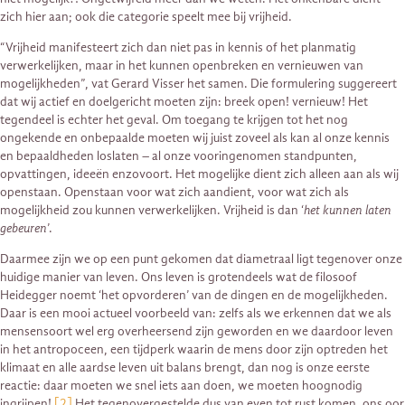
zich hier aan; ook die categorie speelt mee bij vrijheid.
“Vrijheid manifesteert zich dan niet pas in kennis of het planmatig
verwerkelijken, maar in het kunnen openbreken en vernieuwen van
mogelijkheden”, vat Gerard Visser het samen. Die formulering suggereert
dat wij actief en doelgericht moeten zijn: breek open! vernieuw! Het
tegendeel is echter het geval. Om toegang te krijgen tot het nog
ongekende en onbepaalde moeten wij juist zoveel als kan al onze kennis
en bepaaldheden loslaten – al onze vooringenomen standpunten,
opvattingen, ideeën enzovoort. Het mogelijke dient zich alleen aan als wij
openstaan. Openstaan voor wat zich aandient, voor wat zich als
mogelijkheid zou kunnen verwerkelijken. Vrijheid is dan ‘
het kunnen laten
gebeuren
’.
Daarmee zijn we op een punt gekomen dat diametraal ligt tegenover onze
huidige manier van leven. Ons leven is grotendeels wat de filosoof
Heidegger noemt ‘het opvorderen’ van de dingen en de mogelijkheden.
Daar is een mooi actueel voorbeeld van: zelfs als we erkennen dat we als
mensensoort wel erg overheersend zijn geworden en we daardoor leven
in het antropoceen, een tijdperk waarin de mens door zijn optreden het
klimaat en alle aardse leven uit balans brengt, dan nog is onze eerste
reactie: daar moeten we snel iets aan doen, we moeten hoognodig
ingrijpen!
[2]
Het tegenovergestelde dus van even tot rust komen, ons oor