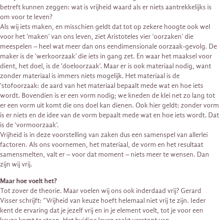
betreft kunnen zeggen: wat is vrijheid waard als er niets aantrekkelijks is
om voor te leven?
Als wij iets maken, en misschien geldt dat tot op zekere hoogte ook wel
voor het ‘maken’ van ons leven, ziet Aristoteles vier ‘oorzaken’ die
meespelen – heel wat meer dan ons eendimensionale oorzaak-gevolg. De
maker is de ‘werkoorzaak’ die iets in gang zet. En waar het maaksel voor
dient, het doel, is de ‘doeloorzaak’. Maar er is ook materiaal nodig, want
zonder materiaal is immers niets mogelijk. Het materiaal is de
‘stofoorzaak: de aard van het materiaal bepaalt mede wat en hoe iets
wordt. Bovendien is er een vorm nodig; we kneden de klei net zo lang tot
er een vorm uit komt die ons doel kan dienen. Ook hier geldt: zonder vorm
is er niets en de idee van de vorm bepaalt mede wat en hoe iets wordt. Dat
is de ‘vormoorzaak’.
Vrijheid is in deze voorstelling van zaken dus een samenspel van allerlei
factoren. Als ons voornemen, het materiaal, de vorm en het resultaat
samensmelten, valt er – voor dat moment – niets meer te wensen. Dan
zijn wij vrij.
Maar hoe voelt het?
Tot zover de theorie. Maar voelen wij ons ook inderdaad vrij? Gerard
Visser schrijft: “Vrijheid van keuze hoeft helemaal niet vrij te zijn. Ieder
kent de ervaring dat je jezelf vrij en in je element voelt, tot je voor een