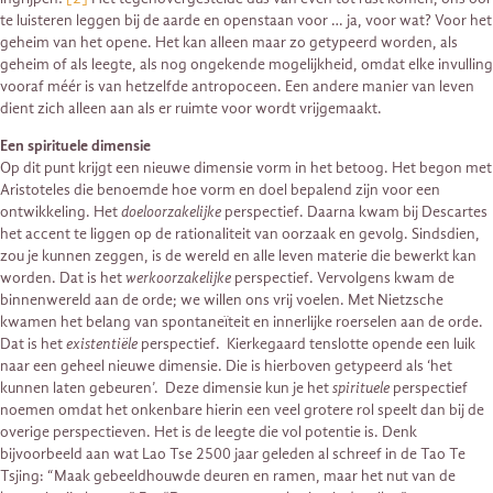
te luisteren leggen bij de aarde en openstaan voor … ja, voor wat? Voor het
geheim van het opene. Het kan alleen maar zo getypeerd worden, als
geheim of als leegte, als nog ongekende mogelijkheid, omdat elke invulling
vooraf méér is van hetzelfde antropoceen. Een andere manier van leven
dient zich alleen aan als er ruimte voor wordt vrijgemaakt.
Een spirituele dimensie
Op dit punt krijgt een nieuwe dimensie vorm in het betoog. Het begon met
Aristoteles die benoemde hoe vorm en doel bepalend zijn voor een
ontwikkeling. Het
doeloorzakelijke
perspectief. Daarna kwam bij Descartes
het accent te liggen op de rationaliteit van oorzaak en gevolg. Sindsdien,
zou je kunnen zeggen, is de wereld en alle leven materie die bewerkt kan
worden. Dat is het
werkoorzakelijke
perspectief. Vervolgens kwam de
binnenwereld aan de orde; we willen ons vrij voelen. Met Nietzsche
kwamen het belang van spontaneïteit en innerlijke roerselen aan de orde.
Dat is het
existentiële
perspectief. Kierkegaard tenslotte opende een luik
naar een geheel nieuwe dimensie. Die is hierboven getypeerd als ‘het
kunnen laten gebeuren’. Deze dimensie kun je het
spirituele
perspectief
noemen omdat het onkenbare hierin een veel grotere rol speelt dan bij de
overige perspectieven. Het is de leegte die vol potentie is. Denk
bijvoorbeeld aan wat Lao Tse 2500 jaar geleden al schreef in de Tao Te
Tsjing: “Maak gebeeldhouwde deuren en ramen, maar het nut van de