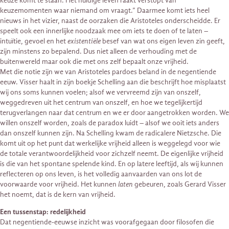
keuze komt te staan. Het huidige leven raakt verstopt van
keuzemomenten waar niemand om vraagt.” Daarmee komt iets heel
nieuws in het vizier, naast de oorzaken die Aristoteles onderscheidde. Er
speelt ook een innerlijke noodzaak mee om iets te doen of te laten –
intuïtie, gevoel en het
existentiële
besef van wat ons eigen leven zin geeft,
zijn minstens zo bepalend. Dus niet alleen de verhouding met de
buitenwereld maar ook die met ons zelf bepaalt onze vrijheid.
Met die notie zijn we van Aristoteles pardoes beland in de negentiende
eeuw. Visser haalt in zijn boekje Schelling aan die beschrijft hoe misplaatst
wij ons soms kunnen voelen; alsof we vervreemd zijn van onszelf,
weggedreven uit het centrum van onszelf, en hoe we tegelijkertijd
terugverlangen naar dat centrum en we er door aangetrokken worden. We
willen onszelf worden, zoals de paradox luidt – alsof we ooit iets anders
dan onszelf kunnen zijn. Na Schelling kwam de radicalere Nietzsche. Die
komt uit op het punt dat werkelijke vrijheid alleen is weggelegd voor wie
de totale verantwoordelijkheid voor zichzelf neemt. De eigenlijke vrijheid
is die van het spontane spelende kind. En op latere leeftijd, als wij kunnen
reflecteren op ons leven, is het volledig aanvaarden van ons lot de
voorwaarde voor vrijheid. Het kunnen
laten
gebeuren, zoals Gerard Visser
het noemt, dat is de kern van vrijheid.
Een tussenstap: redelijkheid
Dat negentiende-eeuwse inzicht was voorafgegaan door filosofen die