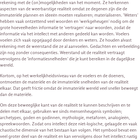
rekening met de (on)mogelijkheden van het moment. Ze herkennen
aspecten van de weerbarstige realiteit omdat ze degenen zijn die de
immateriële plannen en ideeën moeten realiseren; materialiseren. ‘Weters’
hebben vaak ontzettend veel woorden en ‘werkgeheugen’ nodig om de
grote hoeveelheden informatie te ‘vertragen’ naar woorden, zodat de
informatie via het intellect met anderen gedeeld kan worden. Voelers
voelen zich vaak opgejaagd door denkers en weters. Ze houden alvast
rekening met de weerstand die ze al aanvoelen. Gedachten en verbeelding
zijn nog zonder consequenties. Weerstand uit de realiteit vertraagt
vervolgens de ‘informatiesnelheden’ die je kunt bereiken in de dagelijkse
wereld.
Kortom, op het werkelijkheidsniveau van de voelers en de doeners,
ontmoeten de materiële en de immateriële snelheden van de realiteit
elkaar. Dat geeft frictie omdat de immateriële wereld veel sneller beweegt
dan de materiële.
Om deze beweeglijke kant van de realiteit te kunnen beschrijven en te
delen met elkaar, gebruiken we sinds mensenheugenis symbolen;
archetypes, goden en godinnen, mythologie, metaforen, analogieën,
spreekwoorden. Zodat ons intellect deze niet-logische, gelaagde en vaak
chaotische dimensie van het bestaan kan volgen. Het symbool bevat een
veel groter deel van de realiteit en kan vervolgens door het intellect rustig