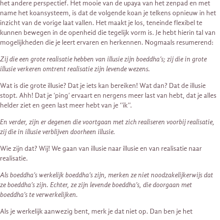
het andere perspectief. Het mooie van de upaya van het zenpad en met
name het koansysteem, is dat de volgende koan je telkens opnieuw in het
inzicht van de vorige laat vallen. Het maakt je los, teneinde flexibel te
kunnen bewegen in de openheid die tegelijk vorm is. Je hebt hierin tal van
mogelijkheden die je leert ervaren en herkennen. Nogmaals resumerend:
Zij die een grote realisatie hebben van illusie zijn boeddha’s; zij die in grote
illusie verkeren omtrent realisatie zijn levende wezens.
Wat is die grote illusie? Dat je iets kan bereiken! Wat dan? Dat de illusie
stopt. Ahh! Dat je ‘ping’ ervaart en nergens meer last van hebt, dat je alles
helder ziet en geen last meer hebt van je ‘’ik’’.
En verder, zijn er degenen die voortgaan met zich realiseren voorbij realisatie,
zij die in illusie verblijven doorheen illusie.
Wie zijn dat? Wij! We gaan van illusie naar illusie en van realisatie naar
realisatie.
Als boeddha’s werkelijk boeddha’s zijn, merken ze niet noodzakelijkerwijs dat
ze boeddha’s zijn. Echter, ze zijn levende boeddha’s, die doorgaan met
boeddha’s te verwerkelijken.
Als je werkelijk aanwezig bent, merk je dat niet op. Dan ben je het