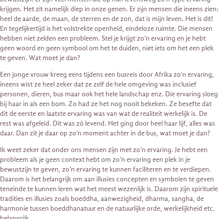
krijgen. Het zit namelijk diep in onze genen. Er zijn mensen die ineens zien:
heel de aarde, de maan, de sterren en de zon, dat is mijn leven. Het is dit!
En tegelijkertijd is het volstrekte openheid, eindeloze ruimte. Die mensen
hebben niet zelden een probleem. Stel je krijgt zo’n ervaring en je hebt
geen woord en geen symbool om het te duiden, niet iets om het een plek
te geven. Wat moet je dan?
Een jonge vrouw kreeg eens tijdens een busreis door Afrika zo’n ervaring,
ineens wist ze heel zeker dat ze zelf de hele omgeving was inclusief
personen, dieren, bus maar ook het hele landschap enz. Die ervaring sloeg
bij haar in als een bom. Zo had ze het nog nooit bekeken. Ze besefte dat
dit de eerste en laatste ervaring was van wat de realiteit werkelijk is. De
rest was afgeleid. Dit was zó levend. Het ging door heel haar lijf, alles was
daar. Dan zit je daar op zo’n moment achter in de bus, wat moet je dan?
Ik weet zeker dat onder ons mensen zijn met zo’n ervaring. Je hebt een
probleem als je geen context hebt om zo’n ervaring een plek in je
bewustzijn te geven, zo’n ervaring te kunnen faciliteren en te verdiepen.
Daarom is het belangrijk om aan illusies concepten en symbolen te geven
teneinde te kunnen leren wat het meest wezenlijk is. Daarom zijn spirituele
tradities en illusies zoals boeddha, aanwezigheid, dharma, sangha, de
harmonie tussen boeddhanatuur en de natuurlijke orde, werkelijkheid etc.
belangrijk.