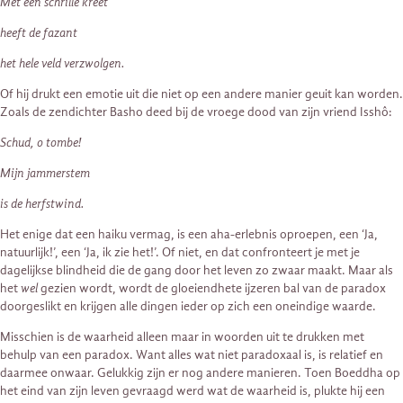
Met één schrille kreet
heeft de fazant
het hele veld verzwolgen.
Of hij drukt een emotie uit die niet op een andere manier geuit kan worden.
Zoals de zendichter Basho deed bij de vroege dood van zijn vriend Isshô:
Schud, o tombe!
Mijn jammerstem
is de herfstwind.
Het enige dat een haiku vermag, is een aha-erlebnis oproepen, een ‘Ja,
natuurlijk!’, een ‘Ja, ik zie het!’. Of niet, en dat confronteert je met je
dagelijkse blindheid die de gang door het leven zo zwaar maakt. Maar als
het
wel
gezien wordt, wordt de gloeiendhete ijzeren bal van de paradox
doorgeslikt en krijgen alle dingen ieder op zich een oneindige waarde.
Misschien is de waarheid alleen maar in woorden uit te drukken met
behulp van een paradox. Want alles wat niet paradoxaal is, is relatief en
daarmee onwaar. Gelukkig zijn er nog andere manieren. Toen Boeddha op
het eind van zijn leven gevraagd werd wat de waarheid is, plukte hij een