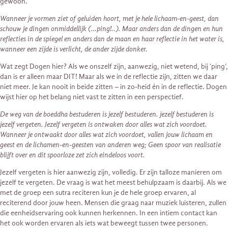
gewoon.
Wanneer je vormen ziet of geluiden hoort, met je hele lichaam-en-geest, dan
schouw je dingen onmiddellijk (…ping!..). Maar anders dan de dingen en hun
reflecties in de spiegel en anders dan de maan en haar reflectie in het water is,
wanneer een zijde is verlicht, de ander zijde donker.
Wat zegt Dogen hier? Als we onszelf zijn, aanwezig, niet wetend, bij ‘ping’,
dan is er alleen maar DIT! Maar als we in de reflectie zijn, zitten we daar
niet meer. Je kan nooit in beide zitten – in zo-heid én in de reflectie. Dogen
wijst hier op het belang niet vast te zitten in een perspectief.
De weg van de boeddha bestuderen is jezelf bestuderen. jezelf bestuderen is
jezelf vergeten. Jezelf vergeten is ontwaken door alles wat zich voordoet.
Wanneer je ontwaakt door alles wat zich voordoet, vallen jouw lichaam en
geest en de lichamen-en-geesten van anderen weg; Geen spoor van realisatie
blijft over en dit spoorloze zet zich eindeloos voort.
Jezelf vergeten is hier aanwezig zijn, volledig. Er zijn talloze manieren om
jezelf te vergeten. De vraag is wat het meest behulpzaam is daarbij. Als we
met de groep een sutra reciteren kun je de hele groep ervaren, al
reciterend door jouw heen. Mensen die graag naar muziek luisteren, zullen
die eenheidservaring ook kunnen herkennen. In een intiem contact kan
het ook worden ervaren als iets wat beweegt tussen twee personen.