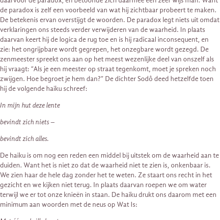
daarvoor de paradox, en betoonde zich daarmee een zeer wijs man. Want
de paradox is zelf een voorbeeld van wat hij zichtbaar probeert te maken.
De betekenis ervan overstijgt de woorden. De paradox legt niets uit omdat
verklaringen ons steeds verder verwijderen van de waarheid. In plaats
daarvan keert hij de logica de rug toe en is hij radicaal inconsequent, en
zie: het ongrijpbare wordt gegrepen, het onzegbare wordt gezegd. De
zenmeester spreekt ons aan op het meest wezenlijke deel van onszelf als
hij vraagt: “Als je een meester op straat tegenkomt, moet je spreken noch
zwijgen. Hoe begroet je hem dan?” De dichter Sodô deed hetzelfde toen
hij de volgende haiku schreef:
In mijn hut deze lente
bevindt zich niets –
bevindt zich alles.
De haiku is om nog een reden een middel bij uitstek om de waarheid aan te
duiden. Want het is niet zo dat de waarheid niet te zien is, onkenbaar is.
We zien haar de hele dag zonder het te weten. Ze staart ons recht in het
gezicht en we kijken niet terug. In plaats daarvan roepen we om water
terwijl we er tot onze knieën in staan. De haiku drukt ons daarom met een
minimum aan woorden met de neus op Wat Is: