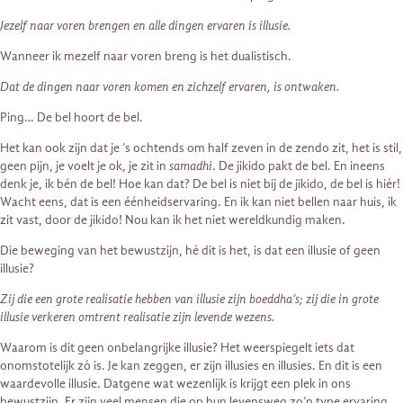
Jezelf naar voren brengen en alle dingen ervaren is illusie.
Wanneer ik mezelf naar voren breng is het dualistisch.
Dat de dingen naar voren komen en zichzelf ervaren, is ontwaken.
Ping… De bel hoort de bel.
Het kan ook zijn dat je ’s ochtends om half zeven in de zendo zit, het is stil,
geen pijn, je voelt je ok, je zit in
samadhi
. De jikido pakt de bel. En ineens
denk je, ik bén de bel! Hoe kan dat? De bel is niet bij de jikido, de bel is hiér!
Wacht eens, dat is een éénheidservaring. En ik kan niet bellen naar huis, ik
zit vast, door de jikido! Nou kan ik het niet wereldkundig maken.
Die beweging van het bewustzijn, hé dit is het, is dat een illusie of geen
illusie?
Zij die een grote realisatie hebben van illusie zijn boeddha’s; zij die in grote
illusie verkeren omtrent realisatie zijn levende wezens.
Waarom is dit geen onbelangrijke illusie? Het weerspiegelt iets dat
onomstotelijk zó is. Je kan zeggen, er zijn illusies en illusies. En dit is een
waardevolle illusie. Datgene wat wezenlijk is krijgt een plek in ons
bewustzijn. Er zijn veel mensen die op hun levensweg zo’n type ervaring