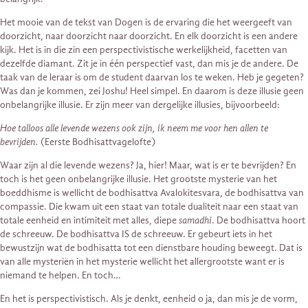
Het mooie van de tekst van Dogen is de ervaring die het weergeeft van
doorzicht, naar doorzicht naar doorzicht. En elk doorzicht is een andere
kijk. Het is in die zin een perspectivistische werkelijkheid, facetten van
dezelfde diamant. Zit je in één perspectief vast, dan mis je de andere. De
taak van de leraar is om de student daarvan los te weken. Heb je gegeten?
Was dan je kommen, zei Joshu! Heel simpel. En daarom is deze illusie geen
onbelangrijke illusie. Er zijn meer van dergelijke illusies, bijvoorbeeld:
Hoe talloos alle levende wezens ook zijn, ik neem me voor hen allen te
bevrijden.
(Eerste Bodhisattvagelofte)
Waar zijn al die levende wezens? Ja, hier! Maar, wat is er te bevrijden? En
toch is het geen onbelangrijke illusie. Het grootste mysterie van het
boeddhisme is wellicht de bodhisattva Avalokitesvara, de bodhisattva van
compassie. Die kwam uit een staat van totale dualiteit naar een staat van
totale eenheid en intimiteit met alles, diepe
samadhi
. De bodhisattva hoort
de schreeuw. De bodhisattva IS de schreeuw. Er gebeurt iets in het
bewustzijn wat de bodhisatta tot een dienstbare houding beweegt. Dat is
van alle mysteriën in het mysterie wellicht het allergrootste want er is
niemand te helpen. En toch…
En het is perspectivistisch. Als je denkt, eenheid o ja, dan mis je de vorm,