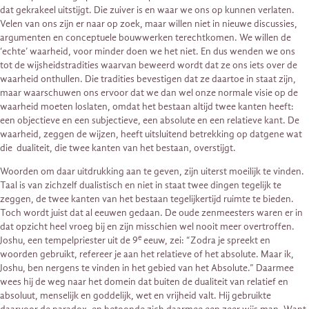
dat gekrakeel uitstijgt. Die zuiver is en waar we ons op kunnen verlaten.
Velen van ons zijn er naar op zoek, maar willen niet in nieuwe discussies,
argumenten en conceptuele bouwwerken terechtkomen. We willen de
‘echte’ waarheid, voor minder doen we het niet. En dus wenden we ons
tot de wijsheidstradities waarvan beweerd wordt dat ze ons iets over de
waarheid onthullen. Die tradities bevestigen dat ze daartoe in staat zijn,
maar waarschuwen ons ervoor dat we dan wel onze normale visie op de
waarheid moeten loslaten, omdat het bestaan altijd twee kanten heeft:
een objectieve en een subjectieve, een absolute en een relatieve kant. De
waarheid, zeggen de wijzen, heeft uitsluitend betrekking op datgene wat
die dualiteit, die twee kanten van het bestaan, overstijgt.
Woorden om daar uitdrukking aan te geven, zijn uiterst moeilijk te vinden.
Taal is van zichzelf dualistisch en niet in staat twee dingen tegelijk te
zeggen, de twee kanten van het bestaan tegelijkertijd ruimte te bieden.
Toch wordt juist dat al eeuwen gedaan. De oude zenmeesters waren er in
dat opzicht heel vroeg bij en zijn misschien wel nooit meer overtroffen.
e
Joshu, een tempelpriester uit de 9
eeuw, zei: “Zodra je spreekt en
woorden gebruikt, refereer je aan het relatieve of het absolute. Maar ik,
Joshu, ben nergens te vinden in het gebied van het Absolute.” Daarmee
wees hij de weg naar het domein dat buiten de dualiteit van relatief en
absoluut, menselijk en goddelijk, wet en vrijheid valt. Hij gebruikte