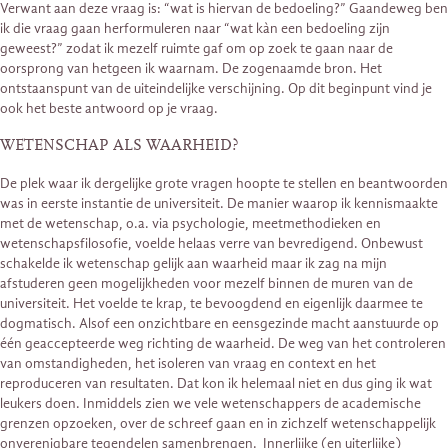
Verwant aan deze vraag is: “wat is hiervan de bedoeling?” Gaandeweg ben
ik die vraag gaan herformuleren naar “wat kàn een bedoeling zijn
geweest?” zodat ik mezelf ruimte gaf om op zoek te gaan naar de
oorsprong van hetgeen ik waarnam. De zogenaamde bron. Het
ontstaanspunt van de uiteindelijke verschijning. Op dit beginpunt vind je
ook het beste antwoord op je vraag.
WETENSCHAP ALS WAARHEID?
De plek waar ik dergelijke grote vragen hoopte te stellen en beantwoorden
was in eerste instantie de universiteit. De manier waarop ik kennismaakte
met de wetenschap, o.a. via psychologie, meetmethodieken en
wetenschapsfilosofie, voelde helaas verre van bevredigend. Onbewust
schakelde ik wetenschap gelijk aan waarheid maar ik zag na mijn
afstuderen geen mogelijkheden voor mezelf binnen de muren van de
universiteit. Het voelde te krap, te bevoogdend en eigenlijk daarmee te
dogmatisch. Alsof een onzichtbare en eensgezinde macht aanstuurde op
één geaccepteerde weg richting de waarheid. De weg van het controleren
van omstandigheden, het isoleren van vraag en context en het
reproduceren van resultaten. Dat kon ik helemaal niet en dus ging ik wat
leukers doen. Inmiddels zien we vele wetenschappers de academische
grenzen opzoeken, over de schreef gaan en in zichzelf wetenschappelijk
onverenigbare tegendelen samenbrengen. Innerlijke (en uiterlijke)