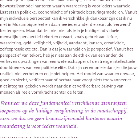
bewustzijnsmodel hanteren waarin waardering is voor ieders waarheid.
Laat staan politieke, economische of spirituele besturingsmodellen. Vanuit
mijn individuele perspectief kan ik verschrikkelijk dankbaar zijn dat ik nu
niet in Mozambique leef en daarmee ieder ander die zeurt als ‘verwend’
bestempelen. Maar dat telt niet niet als je in je huidige individuele
menselijke perspectief tekorten ervaart, zoals gebrek aan liefde,
waardering, geld, veiligheid, vrijheid, aandacht, kansen, creativiteit,
zelfexpressie etc etc. Dan is dat je waarheid en je perspectief. Vanuit het
perspectief van tekort, heb je niets aan de ethiek van een ander, de
verheven opvattingen van een wetenschapper of de strenge intellectuele
dooddoeners van een politieke elite. Dat zijn ceremoniële dansjes die jouw
realiteit niet verbeteren en je niet helpen. Het model van waar en onwaar,
goed en slecht, verifieerbaar of herhaalbaar voegt niets toe wanneer er
niet integraal gekeken wordt naar de niet verifieerbare
beleving
van
mensen als reële vormkracht achter de feiten.
Wanneer we deze fundamenteel verschillende zienswijzen
toepassen op de huidige versplintering in de maatschappij,
zien we dat we geen bewustzijnsmodel hanteren waarin
waardering is voor ieders waarheid.