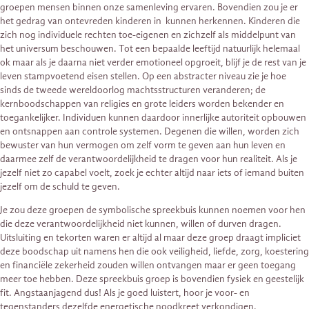
groepen mensen binnen onze samenleving ervaren. Bovendien zou je er
het gedrag van ontevreden kinderen in kunnen herkennen. Kinderen die
zich nog individuele rechten toe-eigenen en zichzelf als middelpunt van
het universum beschouwen. Tot een bepaalde leeftijd natuurlijk helemaal
ok maar als je daarna niet verder emotioneel opgroeit, blijf je de rest van je
leven stampvoetend eisen stellen. Op een abstracter niveau zie je hoe
sinds de tweede wereldoorlog machtsstructuren veranderen; de
kernboodschappen van religies en grote leiders worden bekender en
toegankelijker. Individuen kunnen daardoor innerlijke autoriteit opbouwen
en ontsnappen aan controle systemen. Degenen die willen, worden zich
bewuster van hun vermogen om zelf vorm te geven aan hun leven en
daarmee zelf de verantwoordelijkheid te dragen voor hun realiteit. Als je
jezelf niet zo capabel voelt, zoek je echter altijd naar iets of iemand buiten
jezelf om de schuld te geven.
Je zou deze groepen de symbolische spreekbuis kunnen noemen voor hen
die deze verantwoordelijkheid niet kunnen, willen of durven dragen.
Uitsluiting en tekorten waren er altijd al maar deze groep draagt impliciet
deze boodschap uit namens hen die ook veiligheid, liefde, zorg, koestering
en financiële zekerheid zouden willen ontvangen maar er geen toegang
meer toe hebben. Deze spreekbuis groep is bovendien fysiek en geestelijk
fit. Angstaanjagend dus! Als je goed luistert, hoor je voor- en
tegenstanders dezelfde energetische noodkreet verkondigen.