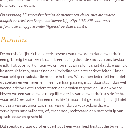
feite jezelf vergeten.
Op maandag 25 september begint de nieuwe zen cirkel, met die andere
magistrale tekst van Dogen als thema: Uji, ‘Zijn Tijd’. Kijk voor meer
informatie en opgave onder ‘Agenda’ op deze website.
Paradox
De mensheid lijkt zich er steeds bewust van te worden dat de waarheid
een glibberig fenomeen is dat als een paling door de snot van ons bestaan
glijdt. Tot voor kort gingen we er nog met zijn allen vanuit dat de waarheid
bestaat uit feiten, maar sinds de uitvinding van alternatieve feiten lijkt de
waarheid geen substantie meer te hebben. We kunnen ieder feit inmiddels
opzoeken en verifiëren en in een verhaal passen, maar daar staan dan wel
weer eindeloos veel andere feiten en verhalen tegenover. Uit gewoonte
kiezen we één van de vele mogelijke versies van de waarheid als de ‘echte’
waarheid (bestaat er dan een onechte?), maar dat gebeurt bijna altijd niet
op basis van argumenten, maar van onderbuikgevoelens die we
vervolgens rationaliseren, of, erger nog, rechtvaardigen met behulp van
geschreeuw en gescheld.
Dat roept de vraag op of er überhaupt een waarheid bestaat die boven al