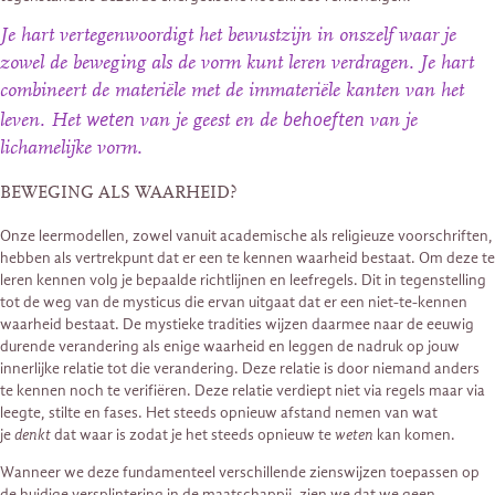
Je hart vertegenwoordigt het bewustzijn in onszelf waar je
zowel de beweging als de vorm kunt leren verdragen. Je hart
combineert de materiële met de immateriële kanten van het
weten
behoeften
leven. Het
van je geest en de
van je
lichamelijke vorm.
BEWEGING ALS WAARHEID?
Onze leermodellen, zowel vanuit academische als religieuze voorschriften,
hebben als vertrekpunt dat er een te kennen waarheid bestaat. Om deze te
leren kennen volg je bepaalde richtlijnen en leefregels. Dit in tegenstelling
tot de weg van de mysticus die ervan uitgaat dat er een niet-te-kennen
waarheid bestaat. De mystieke tradities wijzen daarmee naar de eeuwig
durende verandering als enige waarheid en leggen de nadruk op jouw
innerlijke relatie tot die verandering. Deze relatie is door niemand anders
te kennen noch te verifiëren. Deze relatie verdiept niet via regels maar via
leegte, stilte en fases. Het steeds opnieuw afstand nemen van wat
je
denkt
dat waar is zodat je het steeds opnieuw te
weten
kan komen.
Wanneer we deze fundamenteel verschillende zienswijzen toepassen op
de huidige versplintering in de maatschappij, zien we dat we geen