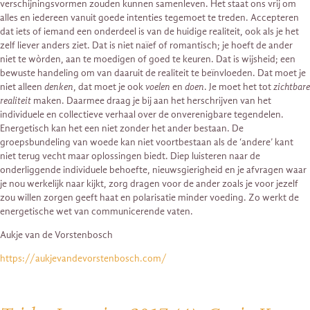
verschijningsvormen zouden kunnen samenleven. Het staat ons vrij om
alles en iedereen vanuit goede intenties tegemoet te treden. Accepteren
dat iets of iemand een onderdeel is van de huidige realiteit, ook als je het
zelf liever anders ziet. Dat is niet naïef of romantisch; je hoeft de ander
niet te wòrden, aan te moedigen of goed te keuren. Dat is wijsheid; een
bewuste handeling om van daaruit de realiteit te beïnvloeden. Dat moet je
niet alleen
denken
, dat moet je ook
voelen
en
doen
. Je moet het tot
zichtbare
realiteit
maken. Daarmee draag je bij aan het herschrijven van het
individuele en collectieve verhaal over de onverenigbare tegendelen.
Energetisch kan het een niet zonder het ander bestaan. De
groepsbundeling van woede kan niet voortbestaan als de ‘andere’ kant
niet terug vecht maar oplossingen biedt. Diep luisteren naar de
onderliggende individuele behoefte, nieuwsgierigheid en je afvragen waar
je nou werkelijk naar kijkt, zorg dragen voor de ander zoals je voor jezelf
zou willen zorgen geeft haat en polarisatie minder voeding. Zo werkt de
energetische wet van communicerende vaten.
Aukje van de Vorstenbosch
https://aukjevandevorstenbosch.com/