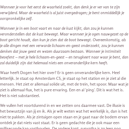
Wanneer je voor het eerst de waarheid zoekt, dan denk je er ver van te zijn
verwijderd. Maar de waarheid is al juist overgedragen; je bent onmiddellijk je
oorspronkelijke zelf.
Wanneer je in een boot vaart en naar de kust kijkt, dan zou je kunnen
veronderstellen dat de kust beweegt. Maar wanneer je je ogen nauwgezet op de
boot gericht houdt, dan kun je zien dat de boot beweegt. Overeenkomstig, als
je alle dingen met een verwarde lichaam-en-geest onderzoekt, zou je kunnen
denken dat jouw geest en wezen duurzaam bestaan. Wanneer je intimiteit
beoefent – met je hele lichaam-en-geest – en terugkeert naar waar je bent, dan
zal duidelijk zijn dat helemaal niets een onveranderlijke kern heeft.
Waar heeft Dogen het hier over? Er is geen onveranderlijke kern. Heel
letterlijk. Je staat op Amsterdam CS, je staat op het station en je ziet al die
mensen. Het ziet er allemaal solide uit, met de trein, het spoor. Maar wat je
ziet is allemaal flux, het is pure ervaring. Een en al ‘ping’. Dit is wat het is.
Het is niet substantieel.
We vullen het voortdurend in en we zetten ons daarmee vast. De illusie is
het bewustzijn van jij en ik. Als je wilt weten wat het werkelijk is, dan is het
niet te pakken. Als je zintuigen open staan en je gaat naar de bodem ervan
ontdek je dat niets vast staat. Er is geen gedachte die je ook maar een
milliseconde kan vasthouden. De andere kant, sunyatha is zo leeg nog