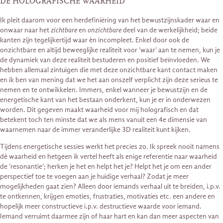
DE HOLOGRAFISCHE WAARHEID
Ik pleit daarom voor een herdefiniëring van het bewustzijnskader waar en
onwaar naar het
zichtbare
en
onzichtbare
deel van de werkelijkheid; beide
kanten zijn tegelijkertijd waar èn incompleet. Enkel door ook de
onzichtbare en altijd beweeglijke realiteit voor ‘waar’ aan te nemen, kun je
de dynamiek van deze realiteit bestuderen en positief beïnvloeden. We
hebben allemaal zintuigen die met deze onzichtbare kant contact maken
en ik ben van mening dat we het aan onszelf verplicht zijn deze serieus te
nemen en te ontwikkelen. Immers, enkel wanneer je bewustzijn en de
energetische kant van het bestaan onderkent, kun je er in onderwezen
worden. Dit gegeven maakt waarheid voor mij holografisch en dat
betekent toch ten minste dat we als mens vanuit een 4e dimensie van
waarnemen naar de immer veranderlijke 3D realiteit kunt kijken.
Tijdens energetische sessies werkt het precies zo. Ik spreek nooit namens
dè waarheid en hetgeen ik vertel heeft als enige referentie naar waarheid
de ‘resonantie’; herken je het en helpt het je? Helpt het je om een ander
perspectief toe te voegen aan je huidige verhaal? Zodat je meer
mogelijkheden gaat zien? Alleen door iemands verhaal uit te breiden, i.p.v.
te ontkennen, krijgen emoties, frustraties, motivaties etc. een andere en
hopelijk meer constructieve i.p.v. destructieve waarde voor iemand.
Iemand verruimt daarmee zijn of haar hart en kan dan meer aspecten van