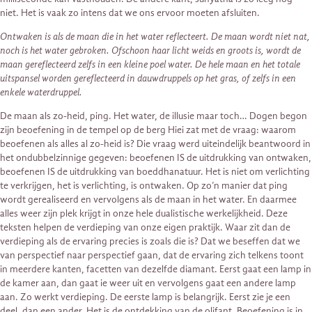
niet. Het is vaak zo intens dat we ons ervoor moeten afsluiten.
Ontwaken is als de maan die in het water reflecteert. De maan wordt niet nat,
noch is het water gebroken. Ofschoon haar licht weids en groots is, wordt de
maan gereflecteerd zelfs in een kleine poel water. De hele maan en het totale
uitspansel worden gereflecteerd in dauwdruppels op het gras, of zelfs in een
enkele waterdruppel.
De maan als zo-heid, ping. Het water, de illusie maar toch… Dogen begon
zijn beoefening in de tempel op de berg Hiei zat met de vraag: waarom
beoefenen als alles al zo-heid is? Die vraag werd uiteindelijk beantwoord in
het ondubbelzinnige gegeven: beoefenen IS de uitdrukking van ontwaken,
beoefenen IS de uitdrukking van boeddhanatuur. Het is niet om verlichting
te verkrijgen, het is verlichting, is ontwaken. Op zo’n manier dat ping
wordt gerealiseerd en vervolgens als de maan in het water. En daarmee
alles weer zijn plek krijgt in onze hele dualistische werkelijkheid. Deze
teksten helpen de verdieping van onze eigen praktijk. Waar zit dan de
verdieping als de ervaring precies is zoals die is? Dat we beseffen dat we
van perspectief naar perspectief gaan, dat de ervaring zich telkens toont
in meerdere kanten, facetten van dezelfde diamant. Eerst gaat een lamp in
de kamer aan, dan gaat ie weer uit en vervolgens gaat een andere lamp
aan. Zo werkt verdieping. De eerste lamp is belangrijk. Eerst zie je een
deel, dan een ander. Het is de ontdekking van de olifant. Beoefening is in