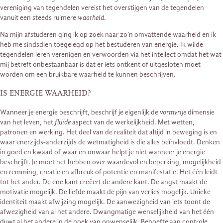
vereniging van tegendelen vereist het overstijgen van de tegendelen
vanuit een steeds ruimere
waarheid
.
Na mijn afstuderen ging ik op zoek naar zo’n omvattende waarheid en ik
heb me sindsdien toegelegd op het bestuderen van energie. Ik wilde
tegendelen leren verenigen en verwoorden via het intellect omdat het wat
mij betreft onbestaanbaar is dat er iets ontkent of uitgesloten moet
worden om een bruikbare waarheid te kunnen beschrijven.
IS ENERGIE WAARHEID?
Wanneer je energie beschrijft, beschrijf je eigenlijk de
vormvrije
dimensie
van het leven, het
fluïde
aspect van de werkelijkheid. Met wetten,
patronen en werking. Het deel van de realiteit dat altijd in beweging is en
waar enerzijds-anderzijds de wetmatigheid is die alles beïnvloedt. Denken
in goed en kwaad of waar en onwaar helpt je niet wanneer je energie
beschrijft. Je moet het hebben over waardevol en beperking, mogelijkheid
en remming, creatie en afbreuk of potentie en manifestatie. Het één leidt
tot het ander. De ene kant creëert de andere kant. De angst maakt de
motivatie mogelijk. De liefde maakt de pijn van verlies mogelijk. Unieke
identiteit maakt afwijzing mogelijk. De aanwezigheid van iets toont de
afwezigheid van al het andere. Dwangmatige wenselijkheid van het één
duwt al het andere in de hoek van onwenselijk. Behoefte aan controle