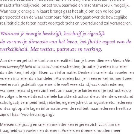
maakt afhankelijkheid, onbetrouwbaarheid en machtsmisbruik mogelijk.
Wanneer je energie in kaart brengt gaat het altijd om een vollediger
perspectief dan de waarneembare feiten. Het gaat over de beweeglijke
realiteit die de feiten heeft voortgebracht en voortdurend zal veranderen.
Wanneer je energie beschrijft, beschrijf je eigenlijk
vormvrije
fluïde
de
dimensie van het leven, het
aspect van de
werkelijkheid. Met wetten, patronen en werking.
Aan de energetische kant van de realiteit kun je bovendien een
hiërarchie
van beweeglijkheid
of
snelheid
onderscheiden; (intuïtief) weten is sneller
dan denken, het zijn flitsen van informatie. Denken is sneller dan voelen en
voelen is sneller dan handelen. Via voelen kun je in een enkel moment zeer
veel ervaringsdetails opnemen. Je
voelt
weerstand, vaak ook redenen,
wanneer iemand geen zin heeft om naar je te luisteren of je instructies op
te volgen. Je voelt direct de hele karakterstructuur die achter de weerstand
schuilgaat; vermoeidheid, rebellie, eigenwijsheid, arrogantie etc. Iedereen
ontvangt op alle lagen informatie over de realiteit maar iedereen heeft zo
zijn of haar ‘voorkeursingang’.
Mensen die graag en snel kunnen denken ergeren zich vaak aan de
traagheid van voelers en doeners. Voelers en doeners houden meer