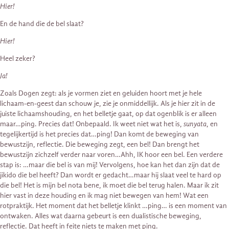
Hier!
En de hand die de bel slaat?
Hier!
Heel zeker?
Ja!
Zoals Dogen zegt: als je vormen ziet en geluiden hoort met je hele
lichaam-en-geest dan schouw je, zie je onmiddellijk. Als je hier zit in de
juiste lichaamshouding, en het belletje gaat, op dat ogenblik is er alleen
maar…ping. Precies dat! Onbepaald. Ik weet niet wat het is,
sunyata
, en
tegelijkertijd is het precies dat…ping! Dan komt de beweging van
bewustzijn, reflectie. Die beweging zegt, een bel! Dan brengt het
bewustzijn zichzelf verder naar voren…Ahh, IK hoor een bel. Een verdere
stap is: …maar die bel is van mij! Vervolgens, hoe kan het dan zijn dat de
jikido die bel heeft? Dan wordt er gedacht…maar hij slaat veel te hard op
die bel! Het is mijn bel nota bene, ik moet die bel terug halen. Maar ik zit
hier vast in deze houding en ik mag niet bewegen van hem! Wat een
rotpraktijk. Het moment dat het belletje klinkt …ping… is een moment van
ontwaken. Alles wat daarna gebeurt is een dualistische beweging,
reflectie. Dat heeft in feite niets te maken met ping.