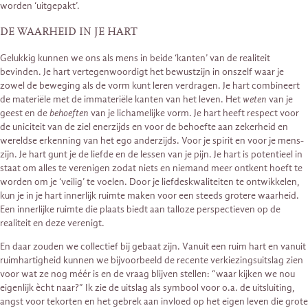
worden ‘uitgepakt’.
DE WAARHEID IN JE HART
Gelukkig kunnen we ons als mens in beide ‘kanten’ van de realiteit
bevinden. Je hart vertegenwoordigt het bewustzijn in onszelf waar je
zowel de beweging als de vorm kunt leren verdragen. Je hart combineert
de materiële met de immateriële kanten van het leven. Het
weten
van je
geest en de
behoeften
van je lichamelijke vorm. Je hart heeft respect voor
de uniciteit van de ziel enerzijds en voor de behoefte aan zekerheid en
wereldse erkenning van het ego anderzijds. Voor je spirit en voor je mens-
zijn. Je hart gunt je de liefde en de lessen van je pijn. Je hart is potentieel in
staat om alles te verenigen zodat niets en niemand meer ontkent hoeft te
worden om je ‘veilig’ te voelen. Door je liefdeskwaliteiten te ontwikkelen,
kun je in je hart innerlijk ruimte maken voor een steeds grotere waarheid.
Een innerlijke ruimte die plaats biedt aan talloze perspectieven op de
realiteit en deze verenigt.
En daar zouden we collectief bij gebaat zijn. Vanuit een ruim hart en vanuit
ruimhartigheid kunnen we bijvoorbeeld de recente verkiezingsuitslag zien
voor wat ze nog méér is en de vraag blijven stellen: “waar kijken we nou
eigenlijk ècht naar?” Ik zie de uitslag als symbool voor o.a. de uitsluiting,
angst voor tekorten en het gebrek aan invloed op het eigen leven die grote