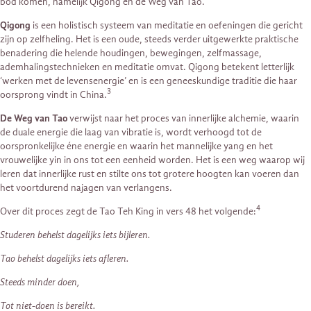
bod komen, namelijk Qigong en de Weg van Tao.
Qigong
is een holistisch systeem van meditatie en oefeningen die gericht
zijn op zelfheling. Het is een oude, steeds verder uitgewerkte praktische
benadering die helende houdingen, bewegingen, zelfmassage,
ademhalingstechnieken en meditatie omvat. Qigong betekent letterlijk
‘werken met de levensenergie’ en is een geneeskundige traditie die haar
3
oorsprong vindt in China.
De Weg van Tao
verwijst naar het proces van innerlijke alchemie, waarin
de duale energie die laag van vibratie is, wordt verhoogd tot de
oorspronkelijke éne energie en waarin het mannelijke yang en het
vrouwelijke yin in ons tot een eenheid worden. Het is een weg waarop wij
leren dat innerlijke rust en stilte ons tot grotere hoogten kan voeren dan
het voortdurend najagen van verlangens.
4
Over dit proces zegt de Tao Teh King in vers 48 het volgende:
Studeren behelst dagelijks iets bijleren.
Tao behelst dagelijks iets afleren.
Steeds minder doen,
Tot niet-doen is bereikt.