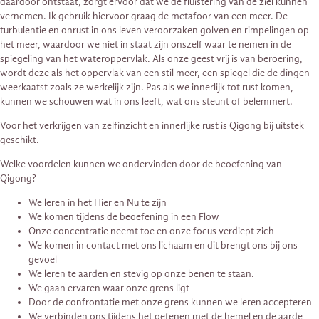
daardoor ontstaat, zorgt ervoor dat we de fluistering van de ziel kunnen
vernemen. Ik gebruik hiervoor graag de metafoor van een meer. De
turbulentie en onrust in ons leven veroorzaken golven en rimpelingen op
het meer, waardoor we niet in staat zijn onszelf waar te nemen in de
spiegeling van het wateroppervlak. Als onze geest vrij is van beroering,
wordt deze als het oppervlak van een stil meer, een spiegel die de dingen
weerkaatst zoals ze werkelijk zijn. Pas als we innerlijk tot rust komen,
kunnen we schouwen wat in ons leeft, wat ons steunt of belemmert.
Voor het verkrijgen van zelfinzicht en innerlijke rust is Qigong bij uitstek
geschikt.
Welke voordelen kunnen we ondervinden door de beoefening van
Qigong?
We leren in het Hier en Nu te zijn
We komen tijdens de beoefening in een Flow
Onze concentratie neemt toe en onze focus verdiept zich
We komen in contact met ons lichaam en dit brengt ons bij ons
gevoel
We leren te aarden en stevig op onze benen te staan.
We gaan ervaren waar onze grens ligt
Door de confrontatie met onze grens kunnen we leren accepteren
We verbinden ons tijdens het oefenen met de hemel en de aarde