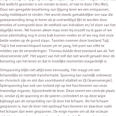
het wellicht gezonder is om minder te doen, of niet te doen (Wu Wei).
Door een geregelde beoefening van Qigong leren we een ontspannen,
rustig middelpunt te vinden. Het wordt steeds gemakkelijker om naar die
gewaarwording terug te keren als je overweldigd lijkt te worden door
emoties of overspoeld door de veelheid van indrukken en/of eisen van het
dagelijks leven. We hoeven alleen maar even bij onszelf na te gaan of we
onze ademhaling nog in onze buik kunnen voelen en of we nog met onze
beide voeten op de grond staan. Taoïsten noemen deze toestand Taiji.
Taiji is het evenwichtspunt tussen yin en yang, het punt van stilte te
midden van de veranderingen. Thoreau duidde deze toestand aan als ‘het
observerende zelf’. Het aspect van het zelf dat niet wordt geraakt door de
beroering van het leven en dat in moeilijke momenten toegankelijk is.
Ontspanning blijkt niet altijd even eenvoudig. Het vraagt om een
lichamelijke en mentale transformatie. Spanning kan namelijk onbewust
en chronisch zijn en eist dan voortdurend vitaliteit en Qi (levensenergie).
Spierspanning kan ook van invloed zijn op het functioneren van onze
inwendige organen, bijvoorbeeld de lever. Deze neemt een centrale plaats
in, omdat zij de spanning en de spieren controleert en op deze wijze
bijdraagt aan de verspreiding van Qi door het lichaam. Als het lichaam
gespannen is, kan de lever niet optimaal functioneren en daardoor raakt
het lichaam dan weer gespannen. De enige manier om uit die vicieuze