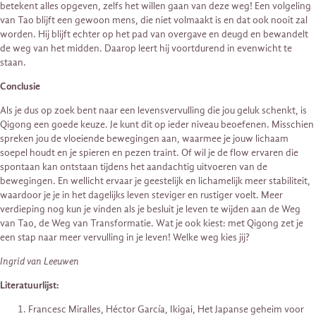
betekent alles opgeven, zelfs het willen gaan van deze weg! Een volgeling
van Tao blijft een gewoon mens, die niet volmaakt is en dat ook nooit zal
worden. Hij blijft echter op het pad van overgave en deugd en bewandelt
de weg van het midden. Daarop leert hij voortdurend in evenwicht te
staan.
Conclusie
Als je dus op zoek bent naar een levensvervulling die jou geluk schenkt, is
Qigong een goede keuze. Je kunt dit op ieder niveau beoefenen. Misschien
spreken jou de vloeiende bewegingen aan, waarmee je jouw lichaam
soepel houdt en je spieren en pezen traint. Of wil je de flow ervaren die
spontaan kan ontstaan tijdens het aandachtig uitvoeren van de
bewegingen. En wellicht ervaar je geestelijk en lichamelijk meer stabiliteit,
waardoor je je in het dagelijks leven steviger en rustiger voelt. Meer
verdieping nog kun je vinden als je besluit je leven te wijden aan de Weg
van Tao, de Weg van Transformatie. Wat je ook kiest: met Qigong zet je
een stap naar meer vervulling in je leven! Welke weg kies jij?
Ingrid van Leeuwen
Literatuurlijst:
Francesc Miralles, Héctor García, Ikigai, Het Japanse geheim voor