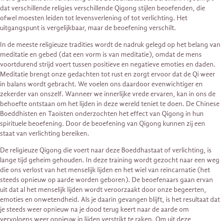
dat verschillende religies verschillende Qigong stijlen beoefenden, die
ofwel moesten leiden tot levensverlening of tot verlichting. Het
uitgangspunt is vergelijkbaar, maar de beoefening verschilt.
In de meeste religieuze tradities wordt de nadruk gelegd op het belang van
meditatie en gebed (dat een vorm is van meditatie), omdat de mens
voortdurend strijd voert tussen positieve en negatieve emoties en daden.
Meditatie brengt onze gedachten tot rust en zorgt ervoor dat de Qi weer
in balans wordt gebracht. We voelen ons daardoor evenwichtiger en
zekerder van onszelf. Wanneer we innerlijke vrede ervaren, kan in ons de
behoefte ontstaan om het lijden in deze wereld teniet te doen. De Chinese
Boeddhisten en Taoïsten onderzochten het effect van Qigong in hun
spirituele beoefening. Door de beoefening van Qigong kunnen zij een
staat van verlichting bereiken.
De religieuze Qigong die voert naar deze Boeddhastaat of verlichting, is
lange tijd geheim gehouden. In deze training wordt gezocht naar een weg
die ons verlost van het menselijk lijden en het wiel van reïncarnatie (het
steeds opnieuw op aarde worden geboren). De beoefenaars gaan ervan
uit dat al het menselijk lijden wordt veroorzaakt door onze begeerten,
emoties en onwetendheid. Als je daarin gevangen blijft, is het resultaat dat
je steeds weer opnieuw na je dood terug keert naar de aarde om
vervolgens weer opnieuw in lijden verstrikt te raken. Om uit deze