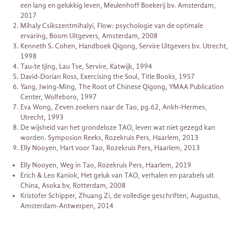
een lang en gelukkig leven, Meulenhoff Boekerij bv. Amsterdam,
2017
Mihaly Csikszentmihalyi, Flow: psychologie van de optimale
ervaring, Boom Uitgevers, Amsterdam, 2008
Kenneth S. Cohen, Handboek Qigong, Servire Uitgevers bv. Utrecht,
1998
Tau-te tjing, Lau Tse, Servire, Katwijk, 1994
David-Dorian Ross, Exercising the Soul, Title Books, 1957
Yang, Jwing-Ming, The Root of Chinese Qigong, YMAA Publication
Center, Wolfeboro, 1997
Eva Wong, Zeven zoekers naar de Tao, pg.62, Ankh-Hermes,
Utrecht, 1993
De wijsheid van het grondeloze TAO, leven wat niet gezegd kan
worden. Symposion Reeks, Rozekruis Pers, Haarlem, 2013
Elly Nooyen, Hart voor Tao, Rozekruis Pers, Haarlem, 2013
Elly Nooyen, Weg in Tao, Rozekruis Pers, Haarlem, 2019
Erich & Leo Kaniok, Het geluk van TAO, verhalen en parabels uit
China, Asoka bv, Rotterdam, 2008
Kristofer Schipper, Zhuang Zi, de volledige geschriften, Augustus,
Amsterdam-Antwerpen, 2014