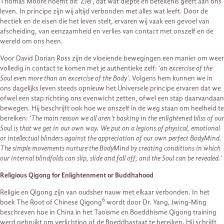
Thomas Moore noemt dit ‘Ziel’, dat wat diepte en betekenis geeft aan ons
leven. In principe zijn wij altijd verbonden met alles wat leeft. Door de
hectiek en de eisen die het leven stelt, ervaren wij vaak een gevoel van
afscheiding, van eenzaamheid en verlies van contact met onszelf en de
wereld om ons heen.
Voor David Dorian Ross zijn de vloeiende bewegingen een manier om weer
volledig in contact te komen met je authentieke zelf:
‘an excercise of the
Soul even more than an excercise of the Body’
. Volgens hem kunnen we in
ons dagelijks leven steeds opnieuw het Universele principe ervaren dat we
ofwel een stap richting ons evenwicht zetten, ofwel een stap daarvandaan
bewegen. Hij beschrijft ook hoe we onszelf in de weg staan om heelheid te
bereiken:
‘The main reason we all aren’t basking in the enlightened bliss of our
Soul is that we get in our own way. We put on a legions of physical, emotional
or intellectual blinders against the appreciation of our own perfect BodyMind.
The simple movements nurture the BodyMind by creating conditions in which
our internal blindfolds can slip, slide and fall off, and the Soul can be revealed.’
Religious Qigong for Enlightenment or Buddhahood
Religie en Qigong zijn van oudsher nauw met elkaar verbonden. In het
6
boek The Root of Chinese Qigong
wordt door Dr. Yang, Jwing-Ming
beschreven hoe in China in het Taoïsme en Boeddhisme Qigong training
werd gebruikt om verlichting of de Boeddhastaat te bereiken. Hij schrijft