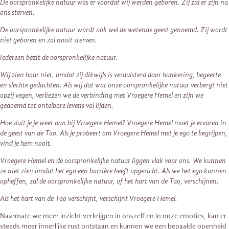
De oorspronkelijke natuur was er voordat wij werden geboren. Zij zal er zijn na
ons sterven.
De oorspronkelijke natuur wordt ook wel de wetende geest genoemd. Zij wordt
niet geboren en zal nooit sterven.
Iedereen bezit de oorspronkelijke natuur.
Wij zien haar niet, omdat zij dikwijls is verduisterd door hunkering, begeerte
en slechte gedachten. Als wij dat wat onze oorspronkelijke natuur verbergt niet
opzij vegen, verliezen we de verbinding met Vroegere Hemel en zijn we
gedoemd tot ontelbare levens vol lijden.
Hoe sluit je je weer aan bij Vroegere Hemel? Vroegere Hemel moet je ervaren in
de geest van de Tao. Als je probeert om Vroegere Hemel met je ego te begrijpen,
vind je hem nooit.
Vroegere Hemel en de oorspronkelijke natuur liggen vlak voor ons. We kunnen
ze niet zien omdat het ego een barrière heeft opgericht. Als we het ego kunnen
opheffen, zal de oorspronkelijke natuur, of het hart van de Tao, verschijnen.
Als het hart van de Tao verschijnt, verschijnt Vroegere Hemel.
Naarmate we meer inzicht verkrijgen in onszelf en in onze emoties, kan er
steeds meer innerlijke rust ontstaan en kunnen we een bepaalde openheid