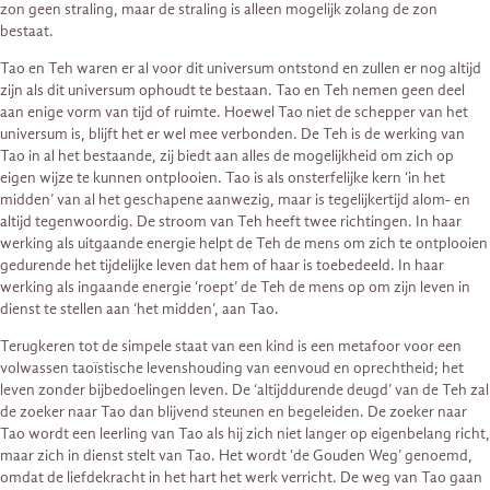
zon geen straling, maar de straling is alleen mogelijk zolang de zon
bestaat.
Tao en Teh waren er al voor dit universum ontstond en zullen er nog altijd
zijn als dit universum ophoudt te bestaan. Tao en Teh nemen geen deel
aan enige vorm van tijd of ruimte. Hoewel Tao niet de schepper van het
universum is, blijft het er wel mee verbonden. De Teh is de werking van
Tao in al het bestaande, zij biedt aan alles de mogelijkheid om zich op
eigen wijze te kunnen ontplooien. Tao is als onsterfelijke kern ‘in het
midden’ van al het geschapene aanwezig, maar is tegelijkertijd alom- en
altijd tegenwoordig. De stroom van Teh heeft twee richtingen. In haar
werking als uitgaande energie helpt de Teh de mens om zich te ontplooien
gedurende het tijdelijke leven dat hem of haar is toebedeeld. In haar
werking als ingaande energie ‘roept’ de Teh de mens op om zijn leven in
dienst te stellen aan ‘het midden’, aan Tao.
Terugkeren tot de simpele staat van een kind is een metafoor voor een
volwassen taoïstische levenshouding van eenvoud en oprechtheid; het
leven zonder bijbedoelingen leven. De ‘altijddurende deugd’ van de Teh zal
de zoeker naar Tao dan blijvend steunen en begeleiden. De zoeker naar
Tao wordt een leerling van Tao als hij zich niet langer op eigenbelang richt,
maar zich in dienst stelt van Tao. Het wordt ‘de Gouden Weg’ genoemd,
omdat de liefdekracht in het hart het werk verricht. De weg van Tao gaan