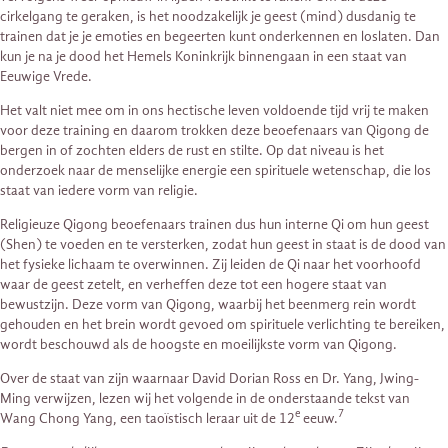
cirkelgang te geraken, is het noodzakelijk je geest (mind) dusdanig te
trainen dat je je emoties en begeerten kunt onderkennen en loslaten. Dan
kun je na je dood het Hemels Koninkrijk binnengaan in een staat van
Eeuwige Vrede.
Het valt niet mee om in ons hectische leven voldoende tijd vrij te maken
voor deze training en daarom trokken deze beoefenaars van Qigong de
bergen in of zochten elders de rust en stilte. Op dat niveau is het
onderzoek naar de menselijke energie een spirituele wetenschap, die los
staat van iedere vorm van religie.
Religieuze Qigong beoefenaars trainen dus hun interne Qi om hun geest
(Shen) te voeden en te versterken, zodat hun geest in staat is de dood van
het fysieke lichaam te overwinnen. Zij leiden de Qi naar het voorhoofd
waar de geest zetelt, en verheffen deze tot een hogere staat van
bewustzijn. Deze vorm van Qigong, waarbij het beenmerg rein wordt
gehouden en het brein wordt gevoed om spirituele verlichting te bereiken,
wordt beschouwd als de hoogste en moeilijkste vorm van Qigong.
Over de staat van zijn waarnaar David Dorian Ross en Dr. Yang, Jwing-
Ming verwijzen, lezen wij het volgende in de onderstaande tekst van
e
7
Wang Chong Yang, een taoïstisch leraar uit de 12
eeuw.