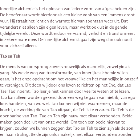
Innerlijke alchemie is het oplossen van iedere vorm van afgescheiden zijn.
De beoefenaar wordt hierdoor als een kleine vonk van een immens groot
vuur. Hij straalt het licht en de warmte hiervan spontaan weer uit. Dat
verandert niet alleen zijn eigen leven, maar werkt ook uit in de gehele
tijdelijke wereld. Deze wordt erdoor verwarmd, verlicht en transformeert
in zekere mate mee. De innerlijke alchemist gaat zijn weg dan ook nooit
voor zichzelf alleen.
Tao en Teh
De mens is van oorsprong zowel vrouwelijk als mannelijk, zowel yin als
yang. Als we de weg van transformatie, van innerlijke alchemie willen
gaan, is het onze opdracht om het vrouwelijke en het mannelijke in onszelf
te verenigen. Dit doen wij door ons leven te richten op het Ene, dat Lao
Tse ‘Tao’ noemt. Tao leer je niet kennen door veel te weten of te lezen.
Tao kan alleen worden gekend door een weg te gaan van niet-ik, van ego-
loos handelen, van wu wei. Tao kunnen wij niet waarnemen, maar de
kracht, de werking die van Tao uitgaat, de Teh is te ervaren. De Teh is de
openbaring van Tao. Tao en Teh zijn nauw met elkaar verbonden. Beide
maken geen deel uit van onze wereld. Om toch een beeld hiervan te
krijgen, zouden we kunnen zeggen dat Tao en Teh te zien zijn als de zon
en haar straling. Beide zijn onlosmakelijk met elkaar verbonden: zonder