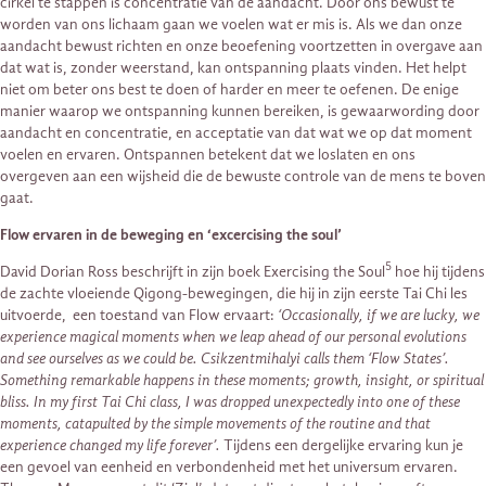
cirkel te stappen is concentratie van de aandacht. Door ons bewust te
worden van ons lichaam gaan we voelen wat er mis is. Als we dan onze
aandacht bewust richten en onze beoefening voortzetten in overgave aan
dat wat is, zonder weerstand, kan ontspanning plaats vinden. Het helpt
niet om beter ons best te doen of harder en meer te oefenen. De enige
manier waarop we ontspanning kunnen bereiken, is gewaarwording door
aandacht en concentratie, en acceptatie van dat wat we op dat moment
voelen en ervaren. Ontspannen betekent dat we loslaten en ons
overgeven aan een wijsheid die de bewuste controle van de mens te boven
gaat.
Flow ervaren in de beweging en ‘excercising the soul’
5
David Dorian Ross beschrijft in zijn boek Exercising the Soul
hoe hij tijdens
de zachte vloeiende Qigong-bewegingen, die hij in zijn eerste Tai Chi les
uitvoerde, een toestand van Flow ervaart:
‘Occasionally, if we are lucky, we
experience magical moments when we leap ahead of our personal evolutions
and see ourselves as we could be. Csikzentmihalyi calls them ‘Flow States’.
Something remarkable happens in these moments; growth, insight, or spiritual
bliss. In my first Tai Chi class, I was dropped unexpectedly into one of these
moments, catapulted by the simple movements of the routine and that
experience changed my life forever’.
Tijdens een dergelijke ervaring kun je
een gevoel van eenheid en verbondenheid met het universum ervaren.