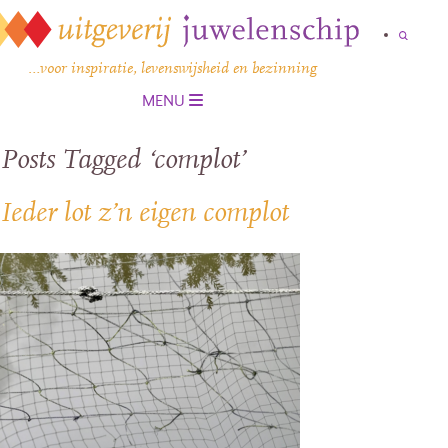
…voor inspiratie, levenswijsheid en bezinning
MENU
Posts Tagged ‘complot’
Ieder lot z’n eigen complot