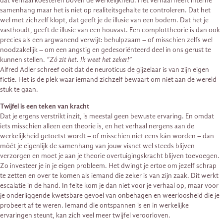
dat verhaal koesteren bóven de werkelijkheid. Het verhaal heeft interne
samenhang maar het is niet op realiteitsgehalte te controleren. Dat het
wel met zichzelf klopt, dat geeft je de illusie van een bodem. Dat het je
vasthoudt, geeft de illusie van een houvast. Een complottheorie is dan ook
precies als een argwanend verwijt: behulpzaam – of misschien zelfs wel
noodzakelijk – om een angstig en gedesoriënteerd deel in ons gerust te
kunnen stellen.
“Zó zit het. Ik weet het zeker!”
Alfred Adler schreef ooit dat de neuroticus de gijzelaar is van zijn eigen
fictie. Het is de plek waar iemand zichzelf bewaart om niet aan de wereld
stuk te gaan.
Twijfel is een teken van kracht
Dat je ergens verstrikt inzit, is meestal geen bewuste ervaring. En omdat
iets misschien alleen een theorie is, en het verhaal nergens aan de
werkelijkheid getoetst wordt – of misschien niet eens kán worden – dan
móét je eigenlijk de samenhang van jouw visnet wel steeds blijven
verzorgen en moet je aan je theorie overtuigingskracht blijven toevoegen.
Zo investeer je in je eigen probleem. Het dwingt je ertoe om jezelf schrap
te zetten en over te komen als iemand die zeker is van zijn zaak. Dit werkt
escalatie in de hand. In feite kom je dan niet voor je verhaal op, maar voor
je onderliggende kwetsbare gevoel van onbehagen en weerloosheid die je
probeert af te weren. Iemand die ontspannen is en in werkelijke
ervaringen steunt, kan zich veel meer twijfel veroorloven.