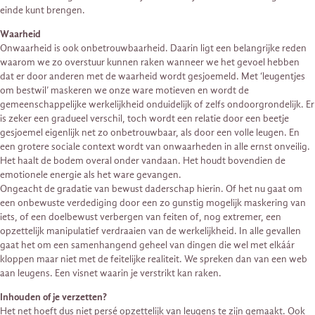
einde kunt brengen.
Waarheid
Onwaarheid is ook onbetrouwbaarheid. Daarin ligt een belangrijke reden
waarom we zo overstuur kunnen raken wanneer we het gevoel hebben
dat er door anderen met de waarheid wordt gesjoemeld. Met ‘leugentjes
om bestwil’ maskeren we onze ware motieven en wordt de
gemeenschappelijke werkelijkheid onduidelijk of zelfs ondoorgrondelijk. Er
is zeker een gradueel verschil, toch wordt een relatie door een beetje
gesjoemel eigenlijk net zo onbetrouwbaar, als door een volle leugen. En
een grotere sociale context wordt van onwaarheden in alle ernst onveilig.
Het haalt de bodem overal onder vandaan. Het houdt bovendien de
emotionele energie als het ware gevangen.
Ongeacht de gradatie van bewust daderschap hierin. Of het nu gaat om
een onbewuste verdediging door een zo gunstig mogelijk maskering van
iets, of een doelbewust verbergen van feiten of, nog extremer, een
opzettelijk manipulatief verdraaien van de werkelijkheid. In alle gevallen
gaat het om een samenhangend geheel van dingen die wel met elkáár
kloppen maar niet met de feitelijke realiteit. We spreken dan van een web
aan leugens. Een visnet waarin je verstrikt kan raken.
Inhouden of je verzetten?
Het net hoeft dus niet persé opzettelijk van leugens te zijn gemaakt. Ook