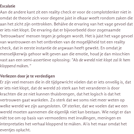
Escalatie
Aan de andere kant zit een reality check er voor de complotdenker niet in
omdat de theorie zich voor diegene juist in elkaar weeft rondom zaken die
aan het zicht zijn onttrokken. Behálve de ervaring van het vage gevoel dat
er iets niet klopt. De ervaring dat er bijvoorbeeld door zogenaamde
‘betrouwbare’ mensen tegen je gelogen wordt. Het is juist het vage gevoel
van wantrouwen en het ontbreken van de mogelijkheid tot een reality
check, dat in eerste instantie de argwaan heeft gewekt. En omdat je
menselijkerwijs gehoor wilt geven aan die emotie, houd je dan misschien
vast aan een semi-assertieve oplossing:
“Als de wereld niet klopt zal ik hem
kloppend máken.”
Verliezen door je te verdedigen
Er zijn veel mensen die in dit tijdgewricht vóelen dat er iets onveilig is, dat
er iets niet klopt, dat de wereld zó sterk aan het veranderen is door
krachten die ze niet kunnen thuisbrengen, dat het logisch is dat het
vertrouwen gaat wankelen. Zo sterk dat we soms niet meer weten op
welke wereld we zijn aangesloten. Of sterker, dat we voelen dat we een
wereld moeten aannemen die eigenlijk niet kan bestaan. Wie neigt er dan
niét toe om op basis van vermoedens met invullingen, meningen en
interpretaties het verhaal kloppend te máken. Al is het maar omdat het
eventjes oplucht.