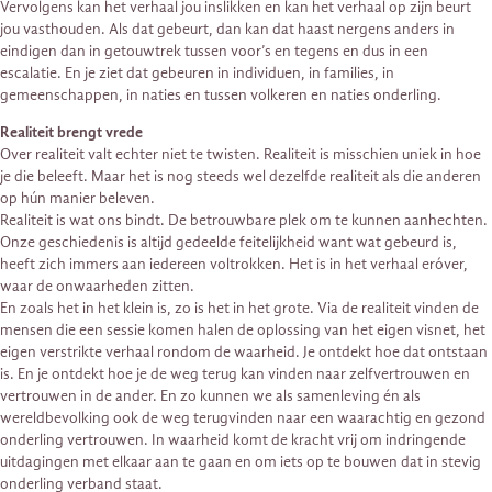
Vervolgens kan het verhaal jou inslikken en kan het verhaal op zijn beurt
jou vasthouden. Als dat gebeurt, dan kan dat haast nergens anders in
eindigen dan in getouwtrek tussen voor’s en tegens en dus in een
escalatie. En je ziet dat gebeuren in individuen, in families, in
gemeenschappen, in naties en tussen volkeren en naties onderling.
Realiteit brengt vrede
Over realiteit valt echter niet te twisten. Realiteit is misschien uniek in hoe
je die beleeft. Maar het is nog steeds wel dezelfde realiteit als die anderen
op hún manier beleven.
Realiteit is wat ons bindt. De betrouwbare plek om te kunnen aanhechten.
Onze geschiedenis is altijd gedeelde feitelijkheid want wat gebeurd is,
heeft zich immers aan iedereen voltrokken. Het is in het verhaal eróver,
waar de onwaarheden zitten.
En zoals het in het klein is, zo is het in het grote. Via de realiteit vinden de
mensen die een sessie komen halen de oplossing van het eigen visnet, het
eigen verstrikte verhaal rondom de waarheid. Je ontdekt hoe dat ontstaan
is. En je ontdekt hoe je de weg terug kan vinden naar zelfvertrouwen en
vertrouwen in de ander. En zo kunnen we als samenleving én als
wereldbevolking ook de weg terugvinden naar een waarachtig en gezond
onderling vertrouwen. In waarheid komt de kracht vrij om indringende
uitdagingen met elkaar aan te gaan en om iets op te bouwen dat in stevig
onderling verband staat.