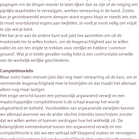
pogingen om de dingen mooier te laten lijken dan ze zijn of de neiging om
pijnlijke waarheden te verzwijgen, werken verwarring in de hand. Zoiets
kan je gevoelswereld enorm dempen want ergens klopt er steeds iets niet.
Je moet voortdurend ergens aan twijfelen. Je voelt je nooit veilig om vrijuit
te zijn wie je bent.
Het kan je er aan de andere kant ook juist toe aanzetten om uit de
maskerade los te willen breken, om de leugenachtigheid aan te willen
vallen en om ten strijde te trekken voor eerlijke en heldere ‘common
ground’. Wat je in beide gevallen nodig hebt is een confrontatie omwille
van de werkelijk eerlijke geschiedenis.
Complottheorieën
Maar soms halen mensen juist dán nog meer verwarring uit de kast, om er
vermeende leugenachtigheid mee te bestrijden en dat maakt het allemaal
alleen nog maar lastiger.
Het enige verschil tussen een persoonlijk argwanend verwijt en een
maatschappelijke complottheorie is de schaal waarop het wordt
uitgeoefend en beleefd. Voorbeelden van argwanende verwijten kennen
we allemaal wanneer we de ander slechte intenties toeschrijven zonder
dat we willen weten of kunnen verdragen hoe het wérkelijk zit. De
belangrijkste overeenkomst tussen een argwanend verwijt en een
complottheorie is dat we een verhaal zelf kloppend maken en vervolgens