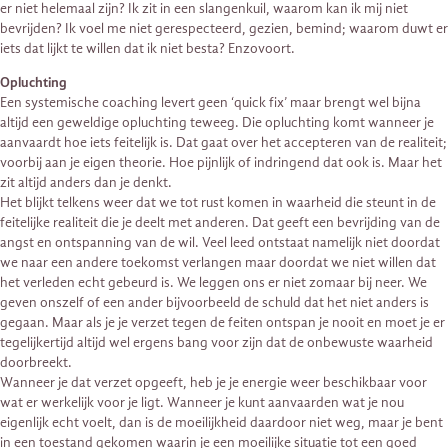
er niet helemaal zijn? Ik zit in een slangenkuil, waarom kan ik mij niet
bevrijden? Ik voel me niet gerespecteerd, gezien, bemind; waarom duwt er
iets dat lijkt te willen dat ik niet besta? Enzovoort.
Opluchting
Een systemische coaching levert geen ‘quick fix’ maar brengt wel bijna
altijd een geweldige opluchting teweeg. Die opluchting komt wanneer je
aanvaardt hoe iets feitelijk is. Dat gaat over het accepteren van de realiteit;
voorbij aan je eigen theorie. Hoe pijnlijk of indringend dat ook is. Maar het
zit altijd anders dan je denkt.
Het blijkt telkens weer dat we tot rust komen in waarheid die steunt in de
feitelijke realiteit die je deelt met anderen. Dat geeft een bevrijding van de
angst en ontspanning van de wil. Veel leed ontstaat namelijk niet doordat
we naar een andere toekomst verlangen maar doordat we niet willen dat
het verleden echt gebeurd is. We leggen ons er niet zomaar bij neer. We
geven onszelf of een ander bijvoorbeeld de schuld dat het niet anders is
gegaan. Maar als je je verzet tegen de feiten ontspan je nooit en moet je er
tegelijkertijd altijd wel ergens bang voor zijn dat de onbewuste waarheid
doorbreekt.
Wanneer je dat verzet opgeeft, heb je je energie weer beschikbaar voor
wat er werkelijk voor je ligt. Wanneer je kunt aanvaarden wat je nou
eigenlijk echt voelt, dan is de moeilijkheid daardoor niet weg, maar je bent
in een toestand gekomen waarin je een moeilijke situatie tot een goed