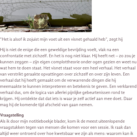
“Het is alsof ik zojuist mijn voet uit een visnet gehaald heb”, zegt hij
Hij is niet de enige die een geweldige bevrijding voelt, vlak na een
confrontatie met zichzelf. En het is nog niet klaar. Hij heeft net – zo zou je
kunnen zeggen – zijn eigen complottheorie onder ogen gezien en weet nu
wat hem te doen staat. Het visnet staat voor een heel verhaal. Het verhaal
van verstrikt geraakte opvattingen over zichzelf en over zijn leven. Een
verhaal dat hij heeft gemaakt om de verwarrende dingen die hij
meemaakte te kunnen interpreteren en betekenis te geven. Een verklarend
verhaal dus, om de logica van allerlei pijnlijke gebeurtenissen rond te
krijgen. Hij ontdekte dat dat iets is waar je zelf actief aan mee doet. Daar
mag hij de komende tijd afscheid van gaan nemen.
Vraagstelling
Als ik door mijn notitieboekje blader, kom ik de meest uiteenlopende
vraagstukken tegen van mensen die komen voor een sessie. Ik raak dan
altijd weer ontroerd over hoe kwetsbaar we zijn als mens: waarom kan ik