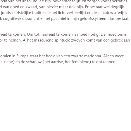
ereld van het absolute. Ze zijn ‘bovenmenselijk’ en zorgen voor aberraties
d van goed en kwaad, van plezier maar ook pijn. Er bestaat wel degelijk
joods-christelijke traditie die het licht verheerlijkt en de schaduw afwijst.
cognitieve dissonantie: het past niet in mijn geloofssysteem dus bestaat
heelheid te komen. Om tot heelheid te komen is moed nodig. De moed om in
voor te nemen. Al het masculiene spirituele zweven komt van een gebrek aan
dralen in Europa staat het beeld van een zwarte madonna. Alleen weet
asculiene) en de schaduw (het aardse, het feminiene) te ontkennen.