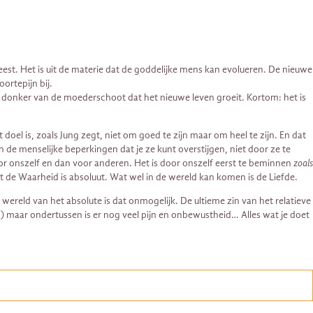
geest. Het is uit de materie dat de goddelijke mens kan evolueren. De nieuwe
ortepijn bij.
het donker van de moederschoot dat het nieuwe leven groeit. Kortom: het is
doel is, zoals Jung zegt, niet om goed te zijn maar om heel te zijn. En dat
n de menselijke beperkingen dat je ze kunt overstijgen, niet door ze te
r onszelf en dan voor anderen. Het is door onszelf eerst te beminnen
zoals
 de Waarheid is absoluut. Wat wel in de wereld kan komen is de Liefde.
e wereld van het absolute is dat onmogelijk. De ultieme zin van het relatieve
de’) maar ondertussen is er nog veel pijn en onbewustheid… Alles wat je doet