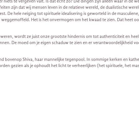
 niets te vergeven valt. Is dat echt zo? Die dingen zijn alleen waar in de w
ten zijn dat wij mensen leven in de relatieve wereld, de dualistische werel
t. De hele neiging tot spirituele idealisering is geworteld in de masculiene, 
 weggemoffeld. Het is het onvermogen om het kwaad te zien. Dat heet ook 
e weren, wordt ze juist onze grootste hindernis om tot authenticiteit en 
ontkennen. De moed om je eigen schaduw te zien en er verantwoordelijkheid 
and bovenop Shiva, haar mannelijke tegenpool. In sommige kerken en kathe
en gezien als je ophoudt het licht te verheerlijken (het spirituele, het m