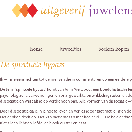
Posts Tagged ‘dissociatie’
home
juweeltjes
boeken kopen
De spirituele bypass
Ik wil me eens richten tot de mensen die in commentaren op een eerdere post 
De term ‘spirituele bypass’ komt van John Welwood, een boeddhistische lera
psychologische verwondingen en onafgewerkte ontwikkelingstaken uit de weg
dissociatie en wijst altijd op verdrongen pijn. Alle vormen van dissociatie 
Door dissociatie ga je in je hoofd leven en verlies je contact met je lijf en 
Het denken deelt op. Het kan niet omgaan met heelheid. … De hele gedachte (!
niet alleen licht en liefde; er is ook duister en haat.