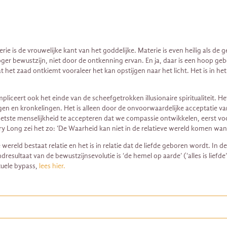
e is de vrouwelijke kant van het goddelijke. Materie is even heilig als de 
er bewustzijn, niet door de ontkenning ervan. En ja, daar is een hoop gebo
at het zaad ontkiemt vooraleer het kan opstijgen naar het licht. Het is in 
ceert ook het einde van de scheefgetrokken illusionaire spiritualiteit. Het 
ngen en kronkelingen. Het is alleen door de onvoorwaardelijke acceptatie va
tste menselijkheid te accepteren dat we compassie ontwikkelen, eerst voo
y Long zei het zo: ‘De Waarheid kan niet in de relatieve wereld komen want
wereld bestaat relatie en het is in relatie dat de liefde geboren wordt. In d
ndresultaat van de bewustzijnsevolutie is ‘de hemel op aarde’ (‘alles is lief
tuele bypass,
lees hier.