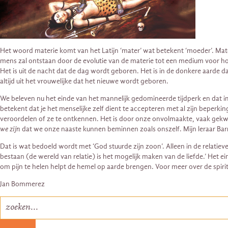
Het woord materie komt van het Latijn ‘mater’ wat betekent ‘moeder’. Materi
mens zal ontstaan door de evolutie van de materie tot een medium voor hog
Het is uit de nacht dat de dag wordt geboren. Het is in de donkere aarde d
altijd uit het vrouwelijke dat het nieuwe wordt geboren.
We beleven nu het einde van het mannelijk gedomineerde tijdperk en dat impli
betekent dat je het menselijke zelf dient te accepteren met al zijn beperki
veroordelen of ze te ontkennen. Het is door onze onvolmaakte, vaak gekwe
we zijn
dat we onze naaste kunnen beminnen zoals onszelf. Mijn leraar Barr
Dat is wat bedoeld wordt met ‘God stuurde zijn zoon’. Alleen in de relatieve 
bestaan (de wereld van relatie) is het mogelijk maken van de liefde.’ Het ei
om pijn te helen helpt de hemel op aarde brengen. Voor meer over de spiri
Jan Bommerez