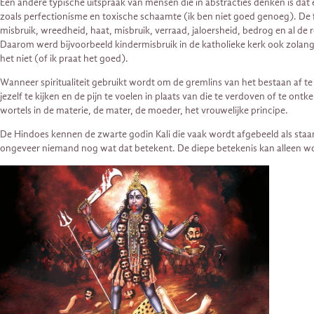
Een andere typische uitspraak van mensen die in abstracties denken is dat er
zoals perfectionisme en toxische schaamte (ik ben niet goed genoeg). De fei
misbruik, wreedheid, haat, misbruik, verraad, jaloersheid, bedrog en al de res
Daarom werd bijvoorbeeld kindermisbruik in de katholieke kerk ook zolang
het niet (of ik praat het goed).
Wanneer spiritualiteit gebruikt wordt om de gremlins van het bestaan af t
jezelf te kijken en de pijn te voelen in plaats van die te verdoven of te 
wortels in de materie, de mater, de moeder, het vrouwelijke principe.
De Hindoes kennen de zwarte godin Kali die vaak wordt afgebeeld als sta
ongeveer niemand nog wat dat betekent. De diepe betekenis kan alleen word