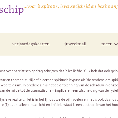
…voor inspiratie, levenswijsheid en bezinnin
verjaardagskaarten
juweelmail
meer
over narcistisch gedrag schrijven dat ‘alles liefde is’. Ik heb dat ook gelo
ar en therapeut. Hij definieert de spirituele bypass als ‘de tendens om spi
 te gaan’. In bredere zin is het de ontkenning van de schaduw in onszelf,
– van de milde tot de traumatische – impliceren een afscheiding van de fysiek
de fysieke realiteit. Het is in het lijf dat we de pijn voelen en het is ook d
) dat er alleen maar licht en liefde bestaat is een abstractie van het hoofd