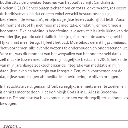
bodhisattva de
onomkeerbaarheid
van het pad’, schrijft Candrakirti.
(ibidem 8 (1)) Geheel buiten zichzelf om en totaal onverwacht, realiseert
de bodhisattva zich dat er geen enkel verschil bestaat tussen zijn
beoefenen, de
paramita’s
, en zijn dagelijkse leven zoals hij dat leidt. Vanaf
dit moment stopt hij niet meer met meditatie, omdat hij er nooit mee is
begonnen. Elke handeling is beoefening, alle activiteit is uitdrukking van de
wonderlijke, paradoxale totaliteit die zijn geïncarneerde aanwezigheid is.
Hij kan niet meer terug. Hij leeft het pad. Moeiteloos oefent hij
pranidhana
,
‘het voornemen’ alle levende wezens te onderhouden en ondersteunen uit.
Voor mij was dit moment van het wegvallen van het onderscheid dat ik
zelf maakte tussen meditatie en mijn dagelijkse bestaan in 2006, het einde
van mijn jarenlange zoektocht naar de integratie van meditatie in mijn
dagelijkse leven en het begin van Integrale Zen, mijn voornemen om de
dagelijkse handelingen als meditatie in herinnering te blijven brengen.
In het achtste veld, genaamd ‘onbeweeglijk’, is er niets meer te zoeken en
is er niets meer te doen. Het Koninkrijk Gods is in u. Alles is Boeddha-
natuur. De bodhisattva is volkomen in rust en wordt tegelijkertijd door alles
bewogen.