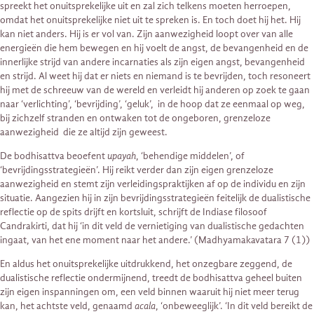
spreekt het onuitsprekelijke uit en zal zich telkens moeten herroepen,
omdat het onuitsprekelijke niet uit te spreken is. En toch doet hij het. Hij
kan niet anders. Hij is er vol van. Zijn aanwezigheid loopt over van alle
energieën die hem bewegen en hij voelt de angst, de bevangenheid en de
innerlijke strijd van andere incarnaties als zijn eigen angst, bevangenheid
en strijd. Al weet hij dat er niets en niemand is te bevrijden, toch resoneert
hij met de schreeuw van de wereld en verleidt hij anderen op zoek te gaan
naar ‘verlichting’, ‘bevrijding’, ‘geluk’, in de hoop dat ze eenmaal op weg,
bij zichzelf stranden en ontwaken tot de ongeboren, grenzeloze
aanwezigheid die ze altijd zijn geweest.
De bodhisattva beoefent
upayah
, ‘behendige middelen’, of
‘bevrijdingsstrategieën’. Hij reikt verder dan zijn eigen grenzeloze
aanwezigheid en stemt zijn verleidingspraktijken af op de individu en zijn
situatie. Aangezien hij in zijn bevrijdingsstrategieën feitelijk de dualistische
reflectie op de spits drijft en kortsluit, schrijft de Indiase filosoof
Candrakirti, dat hij ‘in dit veld de vernietiging van dualistische gedachten
ingaat, van het ene moment naar het andere.’ (Madhyamakavatara 7 (1))
En aldus het onuitsprekelijke uitdrukkend, het onzegbare zeggend, de
dualistische reflectie ondermijnend, treedt de bodhisattva geheel buiten
zijn eigen inspanningen om, een veld binnen waaruit hij niet meer terug
kan, het achtste veld, genaamd
acala
, ‘onbeweeglijk’. ‘In dit veld bereikt de