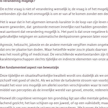
Is verandering mogelijk?
De echte vraag is niet of verandering wenselijk is; de vraag is of het m
verbonden zijn dat het onmogelijk is om er van af te komen zonder een deel
Het is waar dat in het algemeen iemands karakter in de loop van zijn lev
waren geworden, dat gestoorde mensen innerlijke rust hadden gevonden 
wat aantoont dat verandering mogelijk is. Het punt is dat onze negatieve
gebruikelijke neigingen en automatische denkpatronen gewoon laten voort
Agressie, hebzucht, jaloezie en de andere mentale vergiften maken ongetwi
dat ons ter plaatse kan doden. Maar hetzelfde water zou in plaats daarva
was het nooit giftig of medicinaal. De verschillende watertoestanden zijn
karaktereigenschappen slechts tijdelijke en indirecte elementen van onze a
Een fundamenteel aspect van bewustzijn
Deze tijdelijke en situatieafhankelijke kwaliteit wordt ons duidelijk als we
zichzelf niet goed of slecht. Als we achter de turbulente stroom van voor
maakt het voor ons mogelijk om allerlei soorten verschijnselen waar te ne
middel van percepties als de innerlijke wereld van gevoel, emotie, redene
Hoewel dit cognitieve vermogen ten grondslag ligt aan elke mentale gebeur
lachend gezicht; het kan schijnen op een juweel, of op een vuilnisbelt; maar 
mogelijk is om ons mentale universum te veranderen. We kunnen de inhoud