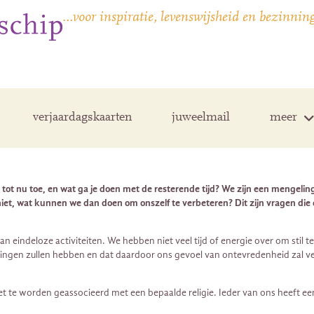
…voor inspiratie, levenswijsheid en bezinnin
verjaardagskaarten
juweelmail
meer
eiten tot nu toe, en wat ga je doen met de resterende tijd? We zijn een meng
iet, wat kunnen we dan doen om onszelf te verbeteren? Dit zijn vragen die de
n eindeloze activiteiten. We hebben niet veel tijd of energie over om stil t
ingen zullen hebben en dat daardoor ons gevoel van ontevredenheid zal ve
et te worden geassocieerd met een bepaalde religie. Ieder van ons heeft ee