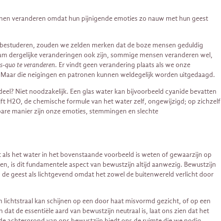
 kunnen veranderen omdat hun pijnigende emoties zo nauw met hun geest
den bestuderen, zouden we zelden merken dat de boze mensen geduldig
am dergelijke veranderingen ook zijn, sommige mensen veranderen wel,
us-quo te veranderen.
Er vindt geen verandering plaats als we onze
r. Maar die neigingen en patronen kunnen weldegelijk worden uitgedaagd.
deel? Niet noodzakelijk. Een glas water kan bijvoorbeeld cyanide bevatten
ft H2O, de chemische formule van het water zelf, ongewijzigd; op zichzelf
kbare manier zijn onze emoties, stemmingen en slechte
Net als het water in het bovenstaande voorbeeld is weten of gewaarzijn op
en, is dit fundamentele aspect van bewustzijn altijd aanwezig. Bewustzijn
 de geest als lichtgevend omdat het zowel de buitenwereld verlicht door
n lichtstraal kan schijnen op een door haat misvormd gezicht, of op een
n dat de essentiële aard van bewustzijn neutraal is, laat ons zien dat het
de achtergrond van ons bewustzijn biedt ons de ruimte die we nodig