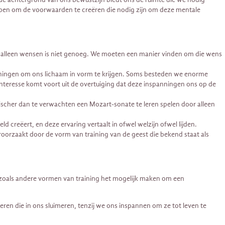
bben om de voorwaarden te creëren die nodig zijn om deze mentale
ar alleen wensen is niet genoeg. We moeten een manier vinden om die wens
feningen om ons lichaam in vorm te krijgen. Soms besteden we enorme
interesse komt voort uit de overtuiging dat deze inspanningen ons op de
ischer dan te verwachten een Mozart-sonate te leren spelen door alleen
d creëert, en deze ervaring vertaalt in ofwel welzijn ofwel lijden.
oorzaakt door de vorm van training van de geest die bekend staat als
zoals andere vormen van training het mogelijk maken om een ​​
en die in ons sluimeren, tenzij we ons inspannen om ze tot leven te