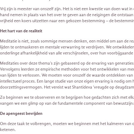
Vrij zijn is meester van onszelf zijn. Het is niet een kwestie van doen wat
hand nemen in plaats van het over te geven aan de neigingen die ontstaan 
vrijheid een koers uitzetten naar een gekozen bestemming – de bestemmin
Het hart van de realiteit
Meditatie is niet, zoals sommige mensen denken, een middel om aan de reali
lijden te ontmaskeren en mentale verwarring te verdrijven. We ontwikkelen 
onderlinge afhankelijkheid van alle verschijnselen, over hun voorbijgaande k
Meditaties over deze thema’s zijn gebaseerd op de ervaring van generati
Vervolgens leerden ze empirische methoden voor het ontwikkelen van mentale
van lijden te verlossen. We moeten voor onszelf de waarde ontdekken van
intellectueel proces. Een lange studie van onze eigen ervaring is nodig o
doorzettingsvermogen. Het vereist wat Shantideva ‘vreugde op deugdza
Zo beginnen we te observeren en te begrijpen hoe gedachten zich met elk
vangen we een glimp op van de fundamentele component van bewustzijn: 
De apengeest bevrijden
Om deze taak te volbrengen, moeten we beginnen met het kalmeren van onze 
ketenen.