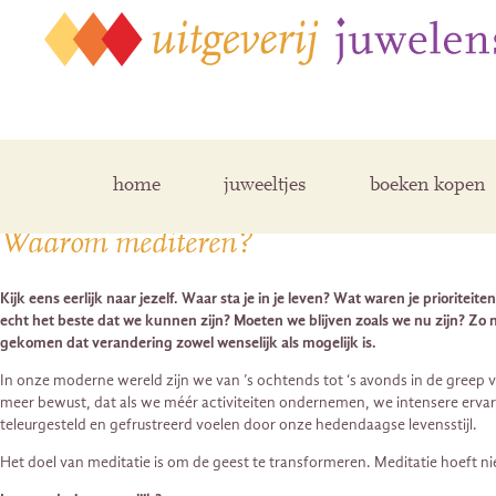
Posts Tagged ‘Jean-François Revel’
home
juweeltjes
boeken kopen
Waarom mediteren?
Kijk eens eerlijk naar jezelf. Waar sta je in je leven? Wat waren je priorit
echt het beste dat we kunnen zijn? Moeten we blijven zoals we nu zijn? Zo n
gekomen dat verandering zowel wenselijk als mogelijk is.
In onze moderne wereld zijn we van ’s ochtends tot ‘s avonds in de greep va
meer bewust, dat als we méér activiteiten ondernemen, we intensere ervar
teleurgesteld en gefrustreerd voelen door onze hedendaagse levensstijl.
Het doel van meditatie is om de geest te transformeren. Meditatie hoeft ni