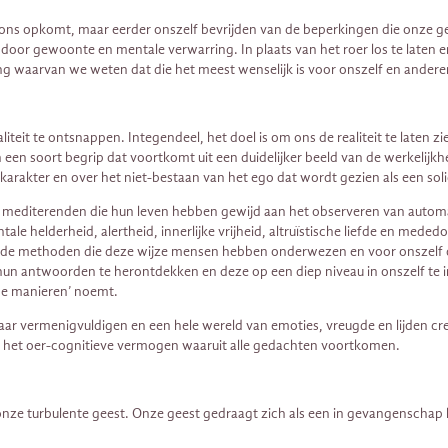
 in ons opkomt, maar eerder onszelf bevrijden van de beperkingen die onze g
​​door gewoonte en mentale verwarring. In plaats van het roer los te laten
g waarvan we weten dat die het meest wenselijk is voor onszelf en andere
teit te ontsnappen. Integendeel, het doel is om ons de realiteit te laten z
een soort begrip dat voortkomt uit een duidelijker beeld van de werkelijkh
arakter en over het niet-bestaan ​​van het ego dat wordt gezien als een soli
es mediterenden die hun leven hebben gewijd aan het observeren van auto
 helderheid, alertheid, innerlijke vrijheid, altruïstische liefde en meded
 de methoden die deze wijze mensen hebben onderwezen en voor onszelf de 
m hun antwoorden te herontdekken en deze op een diep niveau in onszelf te 
me manieren’ noemt.
aar vermenigvuldigen en een hele wereld van emoties, vreugde en lijden c
het oer-cognitieve vermogen waaruit alle gedachten voortkomen.
turbulente geest. Onze geest gedraagt ​​zich als een in gevangenschap leve