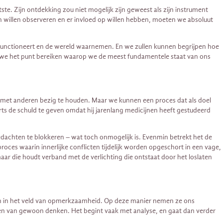
te. Zijn ontdekking zou niet mogelijk zijn geweest als zijn instrument
n willen observeren en er invloed op willen hebben, moeten we absoluut
functioneert en de wereld waarnemen. En we zullen kunnen begrijpen hoe
t we het punt bereiken waarop we de meest fundamentele staat van ons
et met anderen bezig te houden. Maar we kunnen een proces dat als doel
-arts de schuld te geven omdat hij jarenlang medicijnen heeft gestudeerd
gedachten te blokkeren – wat toch onmogelijk is. Evenmin betrekt het de
oces waarin innerlijke conflicten tijdelijk worden opgeschort in een vage,
maar die houdt verband met de verlichting die ontstaat door het loslaten
sen in het veld van opmerkzaamheid. Op deze manier nemen ze ons
onen van gewoon denken. Het begint vaak met analyse, en gaat dan verder