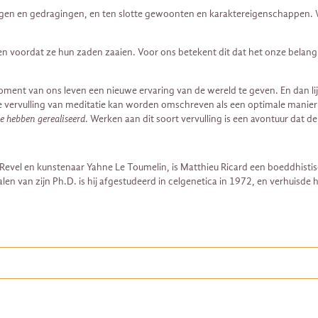
ngen en gedragingen, en ten slotte gewoonten en karaktereigenschappen. W
oordat ze hun zaden zaaien. Voor ons betekent dit dat het onze belangrijk
oment van ons leven een nieuwe ervaring van de wereld te geven. En dan li
e vervulling van meditatie kan worden omschreven als een optimale manier va
te hebben gerealiseerd
. Werken aan dit soort vervulling is een avontuur dat 
 Revel en kunstenaar Yahne Le Toumelin, is Matthieu Ricard een boeddhistisc
alen van zijn Ph.D. is hij afgestudeerd in celgenetica in 1972, en verhuisde