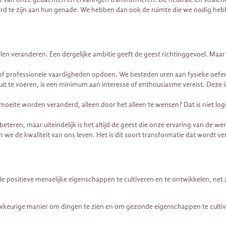
erd te zijn aan hun genade. We hebben dan ook de ruimte die we nodig he
len veranderen. Een dergelijke ambitie geeft de geest richtinggevoel. Ma
en of professionele vaardigheden opdoen. We besteden uren aan fysieke oe
uit te voeren, is een minimum aan interesse of enthousiasme vereist. Deze 
oeite worden veranderd, alleen door het alleen te wensen? Dat is niet log
ren, maar uiteindelijk is het altijd de geest die onze ervaring van de werel
 de kwaliteit van ons leven. Het is dit soort transformatie dat wordt ver
 positieve menselijke eigenschappen te cultiveren en te ontwikkelen, net 
keurige manier om dingen te zien en om gezonde eigenschappen te cultiver