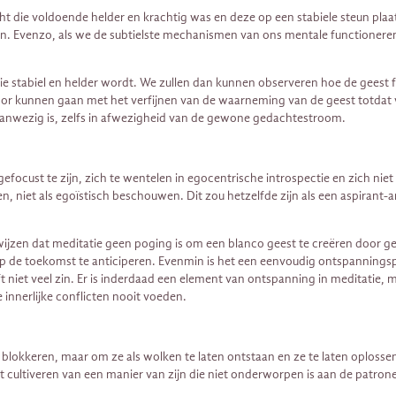
t die voldoende helder en krachtig was en deze op een stabiele steun plaats
den. Evenzo, als we de subtielste mechanismen van ons mentale functionere
 stabiel en helder wordt. We zullen dan kunnen observeren hoe de geest 
door kunnen gaan met het verfijnen van de waarneming van de geest totda
 aanwezig is, zelfs in afwezigheid van de gewone gedachtestroom.
focust te zijn, zich te wentelen in egocentrische introspectie en zich ni
ren, niet als egoïstisch beschouwen. Dit zou hetzelfde zijn als een aspirant
wijzen dat meditatie geen poging is om een ​​blanco geest te creëren door 
op de toekomst te anticiperen. Evenmin is het een eenvoudig ontspanningspr
t niet veel zin. Er is inderdaad een element van ontspanning in meditatie, 
innerlijke conflicten nooit voeden.
lokkeren, maar om ze als wolken te laten ontstaan ​​en ze te laten oplos
t cultiveren van een manier van zijn die niet onderworpen is aan de patr