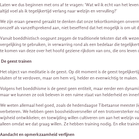
Laten we dus beginnen met ons af te vragen: ‘Wat wil ik echt van het leve
altijd voel als ik tegelijkertijd verlang naar welzijn en vervulling?’
We zijn eraan gewend geraakt te denken dat onze tekortkomingen onvermijd
onszelf als vanzelfsprekend aan, niet beseffend dat het mogelijk is om uit 
Vanuit boeddhistisch oogpunt zeggen de traditionele teksten dat elk wezen 
vergelijking te gebruiken, in verwarring rond als een bedelaar die tegelijker
te komen van deze over het hoofd geziene rijkdom van ons, die ons leven 
De geest trainen
Het object van meditatie is de geest. Op dit moment is de geest tegelijker
sluiten of te verdoven, maar om hem vrij, helder en evenwichtig te maken.
Volgens het boeddhisme is de geest geen entiteit, maar eerder een dyna
maar we kunnen ze ook beleven in een ruime staat van helderheid en innerli
We weten allemaal heel goed, zoals de hedendaagse Tibetaanse meester Ji
verbeteren. We hebben geen boosheidsversneller of een trotsversterker nod
wijsheid ontwikkelen; en toewijding willen cultiveren om aan het welzijn v
alleen omdat we dat graag willen. Ze hebben training nodig. En elke trai
Aandacht en opmerkzaamheid verfijnen