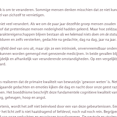
ogelijk is om te veranderen. Sommige mensen denken misschien dat ze niet
 van zichzelf te vernietigen.
en niet veel verandert. Als we om de paar jaar dezelfde groep mensen zou
of dat pretentieuze mensen nederigheid hadden geleerd. Maar hoe zeldza
 karaktereigenschappen blijven bestaan
als we helemaal niets doen om de stat
duren en zelfs versterken, gedachte na gedachte, dag na dag, jaar na jaa
jfeld deel van ons uit, maar zijn ze een intrinsiek, onvervreemdbaar onder
n kunnen worden gemengd met genezende medicijnen. In beide gevallen blij
 tijdelijk en afhankelijk van veranderende omstandigheden. Op een vergelij
ard.
 ons realiseren dat de primaire kwaliteit van bewustzijn ‘gewoon weten’ is. 
bijgaande gedachten en emoties kijken die dag en nacht door onze geest raz
men. Het boeddhisme beschrijft deze fundamentele cognitieve kwaliteit van
ring, geheugen, hoop en angst.
tenis, wordt het zelf niet beïnvloed door een van deze gebeurtenissen. Ee
het licht zelf is niet haatdragend of liefdevol, noch vuil noch rein. Begrijpe
 van onze gedachten en ervaringen transformeren. De neutrale en stralen