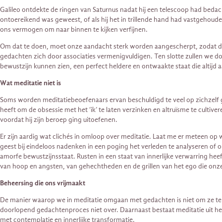
Galileo ontdekte de ringen van Saturnus nadat hij een telescoop had bedach
ontoereikend was geweest, of als hij het in trillende hand had vastgehou
ons vermogen om naar binnen te kijken verfijnen.
Om dat te doen, moet onze aandacht sterk worden aangescherpt, zodat die
gedachten zich door associaties vermenigvuldigen. Ten slotte zullen we 
bewustzijn kunnen zien, een perfect heldere en ontwaakte staat die altijd
Wat meditatie niet is
Soms worden meditatiebeoefenaars ervan beschuldigd te veel op zichzelf ge
heeft om de obsessie met het ‘ik’ te laten verzinken en altruïsme te cultive
voordat hij zijn beroep ging uitoefenen.
Er zijn aardig wat clichés in omloop over meditatie. Laat me er meteen op 
geest bij eindeloos nadenken in een poging het verleden te analyseren of 
amorfe bewustzijnsstaat. Rusten in een staat van innerlijke verwarring heef
van hoop en angsten, van gehechtheden en de grillen van het ego die onze 
Beheersing die ons vrijmaakt
De manier waarop we in meditatie omgaan met gedachten is niet om ze te b
doorlopend gedachtenproces niet over. Daarnaast bestaat meditatie uit he
met contemplatie en innerlijke transformatie.