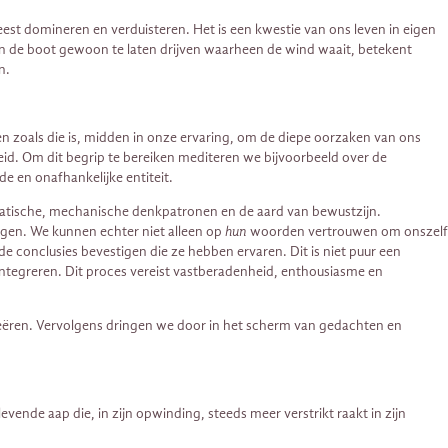
eest domineren en verduisteren. Het is een kwestie van ons leven in eigen
 en de boot gewoon te laten drijven waarheen de wind waait, betekent
n.
ien zoals die is, midden in onze ervaring, om de diepe oorzaken van ons
eid. Om dit begrip te bereiken mediteren we bijvoorbeeld over de
de en onafhankelijke entiteit.
matische, mechanische denkpatronen en de aard van bewustzijn.
ogen. We kunnen echter niet alleen op
hun
woorden vertrouwen om onszelf
conclusies bevestigen die ze hebben ervaren. Dit is niet puur een
integreren. Dit proces vereist vastberadenheid, enthousiasme en
reëren. Vervolgens dringen we door in het scherm van gedachten en
nde aap die, in zijn opwinding, steeds meer verstrikt raakt in zijn