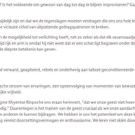
n? Is het voldoende om gewoon van dag tot dag te blijven improviseren? Ga
elijk zijn en dat we de tegenslagen moeten verdragen die ons ons hele le
de vicieuze cirkel van uitputtende gedragspatronen te breken.
de mogelijkheid tot verlichting heeft, net zo zeker als dat elk sesamzaadj
tijd rijk en arm is omdat hij niet weet dat er een schat ligt begraven onder d
de diepste betekenis kan geven.
tijd verward, geagiteerd, rebels en onderhevig aan talloze geconditioneerde
mische stroom van ervaringen, een opeenvolging van momenten van bewustz
jke vrijheid.
gme Khyentse Rinpoche ons eraan herinnert, “dat we onze geest niet hoev
ig.” Daarentegen is het trainen van de geest cruciaal als we onze aandacht
an anderen te kunnen bijdragen. We hebben in ons het potentieel om deze kw
ning vereist doorzettingsvermogen en enthousiasme. We leren niet skiën do