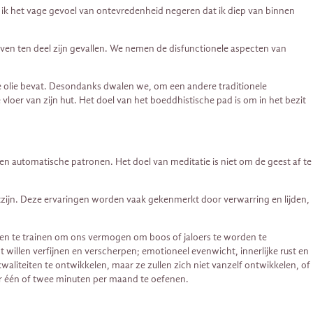
 ik het vage gevoel van ontevredenheid negeren dat ik diep van binnen
ven ten deel zijn gevallen. We nemen de disfunctionele aspecten van
e olie bevat. Desondanks dwalen we, om een ​​andere traditionele
e vloer van zijn hut. Het doel van het boeddhistische pad is om in het bezit
 en automatische patronen. Het doel van meditatie is niet om de geest af te
ijn. Deze ervaringen worden vaak gekenmerkt door verwarring en lijden,
en te trainen om ons vermogen om boos of jaloers te worden te
 willen verfijnen en verscherpen; emotioneel evenwicht, innerlijke rust en
aliteiten te ontwikkelen, maar ze zullen zich niet vanzelf ontwikkelen, of
or één of twee minuten per maand te oefenen.