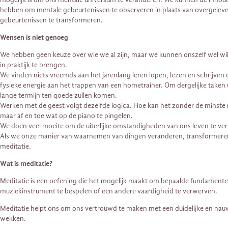
hebben om mentale gebeurtenissen te observeren in plaats van overgelev
gebeurtenissen te transformeren.
Wensen is niet genoeg
We hebben geen keuze over wie we al zijn, maar we kunnen onszelf wel wil
in praktijk te brengen.
We vinden niets vreemds aan het jarenlang leren lopen, lezen en schrijv
fysieke energie aan het trappen van een hometrainer. Om dergelijke taken 
lange termijn ten goede zullen komen.
Werken met de geest volgt dezelfde logica. Hoe kan het zonder de minste m
maar af en toe wat op de piano te pingelen.
We doen veel moeite om de uiterlijke omstandigheden van ons leven te verbete
Als we onze manier van waarnemen van dingen veranderen, transformeren we
meditatie.
Wat is meditatie?
Meditatie is een oefening die het mogelijk maakt om bepaalde fundamentele
muziekinstrument te bespelen of een andere vaardigheid te verwerven.
Meditatie helpt ons om ons vertrouwd te maken met een duidelijke en nauw
wekken.