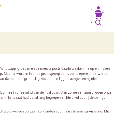
g
0
nde Whatsapp-groepen en de meeste posts daarin wekken me op en maken
aarop. Maar er worden in onze gezinsgroep soms ook diepere onderwerpen
wat daaraan ten grondslag zou kunnen liggen, aangezien hij niet in
we daarmee in onze mind aan de haal gaan. Aan zorgen en angst liggen onze
mijn nazaat had dat al lang begrepen en hield vol dat hij de swings
och altijd wel een oorzaak kon vinden voor haar stemmingswisseling. Mijn