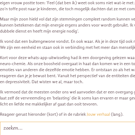
eigen vrouw postte toen: ‘Feel (dat ben ik) weet ook soms niet wat-ie met zi
zo’n toffe post naar je kinderen, die toch mogelijk dachten dat ze met c
Maar mijn zoon hield vol dat zijn stemmingen compleet random kunnen verande
kunnen betekenen dat mijn energie ergens anders voor wordt gebruikt. Ik w
dubbele dienst en heeft mijn energie nodig’.
Ik vond dat een buitengewone vondst. En ook waar. Als je in deze tijd ook 
We zijn een eenheid en staan ook in verbinding met het meer dan menselijke. E
Kort voor deze whats-app-uitwisseling had ik een doorgeving gelezen waar
neuro-chemie. Als onze boosheid overgaat in haat dan komen we in een to
emoties van anderen die dezelfde emotie hebben. Er ontstaan zo als het w
reageren dan je je bewust bent. Vanuit het perspectief van de entiteiten di
en depressiviteit. Dat wisten we al, maar toch.
Ik vermoed dat de meesten onder ons wel aanvoelen dat er een overgang gaa
laat zelf de vervreemding en ‘belasting’ die ik soms kan ervaren er maar 
licht en liefde me makkelijker af gaat dan ooit tevoren.
Reageer gerust hieronder (kort) of in de rubriek
Jouw verhaal
(lang).