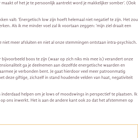
r maakt of het je te persoonlijk aantrekt word je makkelijker somber’. (Ook
n valt: ‘Energetisch low zijn hoeft helemaal niet negatief te zijn. Het zou
n. Als ik me minder voel zal ik voortaan zeggen: ‘mijn ziel draait een
je niet meer afsluiten en niet al onze stemmingen ontstaan intra-psychisch.
bijvoorbeeld boos te zijn (waar op zich niks mis mee is) verandert onze
nsionaliteit ga je deelnemen aan dezelfde energetische waarden en
waarmee je verbonden bent. Je gaat hierdoor veel meer patroonmatig
et deze giftige, zichzelf in stand houdende velden van haat, negativiteit
 inderdaad helpen om je lows of moodswings in perspectief te plaatsen. Ik
ra op ons inwerkt. Het is aan de andere kant ook zo dat het afstemmen op