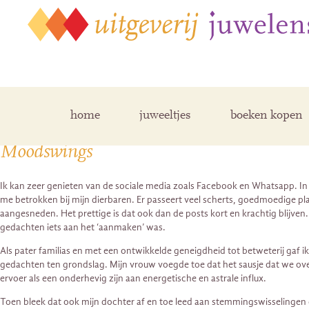
Posts Tagged ‘moodswings’
home
juweeltjes
boeken kopen
Moodswings
Ik kan zeer genieten van de sociale media zoals Facebook en Whatsapp.
me betrokken bij mijn dierbaren. Er passeert veel scherts, goedmoedige p
aangesneden. Het prettige is dat ook dan de posts kort en krachtig blijven
gedachten iets aan het ‘aanmaken’ was.
Als pater familias en met een ontwikkelde geneigdheid tot betweterij gaf 
gedachten ten grondslag. Mijn vrouw voegde toe dat het sausje dat we ove
ervoer als een onderhevig zijn aan energetische en astrale influx.
Toen bleek dat ook mijn dochter af en toe leed aan stemmingswisselingen e