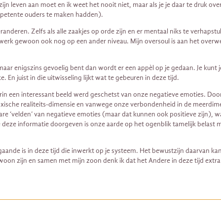
jn leven aan moet en ik weet het nooit niet, maar als je je daar te druk ove
ompetente ouders te maken hadden).
ren. Zelfs als alle zaakjes op orde zijn en er mentaal niks te verhapstukke
erk gewoon ook nog op een ander niveau. Mijn oversoul is aan het overwerke
maar enigszins gevoelig bent dan wordt er een appèl op je gedaan. Je kunt 
n juist in die uitwisseling lijkt wat te gebeuren in deze tijd.
in een interessant beeld werd geschetst van onze negatieve emoties. Door 
xische realiteits-dimensie en vanwege onze verbondenheid in de meerdime
are ‘velden’ van negatieve emoties (maar dat kunnen ook positieve zijn), 
e deze informatie doorgeven is onze aarde op het ogenblik tamelijk belast m
nde is in deze tijd die inwerkt op je systeem. Het bewustzijn daarvan kan
gewoon zijn en samen met mijn zoon denk ik dat het Andere in deze tijd ext