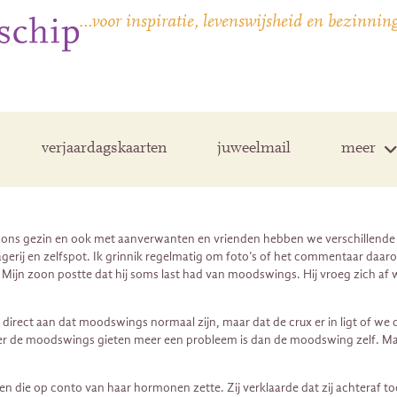
…voor inspiratie, levenswijsheid en bezinnin
verjaardagskaarten
juweelmail
meer
 In ons gezin en ook met aanverwanten en vrienden hebben we verschille
lagerij en zelfspot. Ik grinnik regelmatig om foto’s of het commentaar d
. Mijn zoon postte dat hij soms last had van moodswings. Hij vroeg zich af 
ik direct aan dat moodswings normaal zijn, maar dat de crux er in ligt of 
r de moodswings gieten meer een probleem is dan de moodswing zelf. Maar 
n die op conto van haar hormonen zette. Zij verklaarde dat zij achteraf t