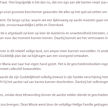
aat. Hoe begrijpelijk is het dan nu, dat ons ego aan alle kanten roept ‘pas o
ego onze grootste beschermer geworden die alles op het spel zal zetten om
neemt. De lange cyclus, waarin we een lijdensweg op aarde moesten gaan o
nade, onvoorwaardelijke Liefde en Overvloed.
de is afgedaald zal keer op keer de duisternis en onwetendheid betreden, o
 plan voor dat moment kunnen komen. Daarbij kunnen we het vertrouwen in 
en in dit relatief veilige land, ons amper meer kunnen voorstellen. In ande
en Goddelijk plan dat zal bijdragen aan een voorgoed ontwaken.
r Maria wat naar hun eigen hand gezet. Het is de geschiedenisboeken ing
enteel collectief bewandelen.
aarde die zijn Goddelijkheid volledig bewust in zijn fysieke verschijning 
t hij het aardse rad van karma kunnen doorbreken. Dankzij het volbrengen v
even, omdat deze éénwording binnen de aardse velden diende te geschiede
 zou brengen. Deze Missie werd door de voltallige Heilige Familie gedragen,