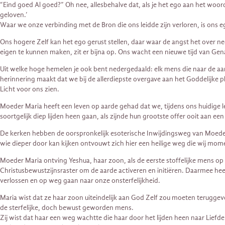
“Eind goed Al goed?” Oh nee, allesbehalve dat, als je het ego aan het woord l
geloven.’
Waar we onze verbinding met de Bron die ons leidde zijn verloren, is ons 
Ons hogere Zelf kan het ego gerust stellen, daar waar de angst het over 
eigen te kunnen maken, zit er bijna op. Ons wacht een nieuwe tijd van Ge
Uit welke hoge hemelen je ook bent nedergedaald: elk mens die naar de aar
herinnering maakt dat we bij de allerdiepste overgave aan het Goddelijke
Licht voor ons zien.
Moeder Maria heeft een leven op aarde gehad dat we, tijdens ons huidige lev
soortgelijk diep lijden heen gaan, als zijnde hun grootste offer ooit aan e
De kerken hebben de oorspronkelijk esoterische Inwijdingsweg van Moede
wie dieper door kan kijken ontvouwt zich hier een heilige weg die wij mom
Moeder Maria ontving Yeshua, haar zoon, als de eerste stoffelijke mens op 
Christusbewustzijnsraster om de aarde activeren en initiëren. Daarmee heef
verlossen en op weg gaan naar onze onsterfelijkheid.
Maria wist dat ze haar zoon uiteindelijk aan God Zelf zou moeten terugg
de sterfelijke, doch bewust geworden mens.
Zij wist dat haar een weg wachtte die haar door het lijden heen naar Liefde