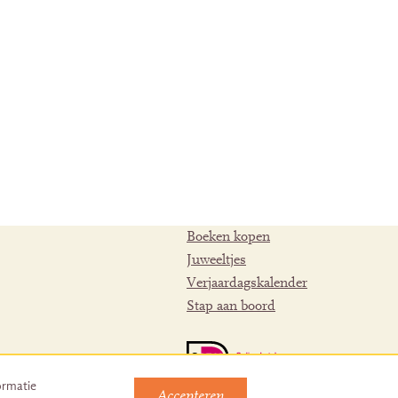
Boeken kopen
Juweeltjes
Verjaardagskalender
Stap aan boord
ormatie
Accepteren