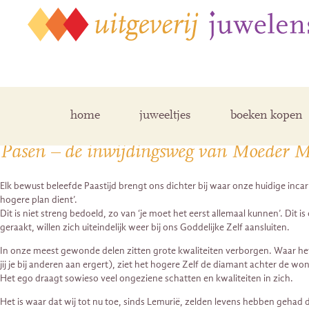
Posts Tagged ‘pasen’
home
juweeltjes
boeken kopen
Pasen – de inwijdingsweg van Moeder 
Elk bewust beleefde Paastijd brengt ons dichter bij waar onze huidige incarna
hogere plan dient’.
Dit is niet streng bedoeld, zo van ‘je moet het eerst allemaal kunnen’. Dit 
geraakt, willen zich uiteindelijk weer bij ons Goddelijke Zelf aansluiten.
In onze meest gewonde delen zitten grote kwaliteiten verborgen. Waar het ego
jij je bij anderen aan ergert), ziet het hogere Zelf de diamant achter de wo
Het ego draagt sowieso veel ongeziene schatten en kwaliteiten in zich.
Het is waar dat wij tot nu toe, sinds Lemurië, zelden levens hebben gehad