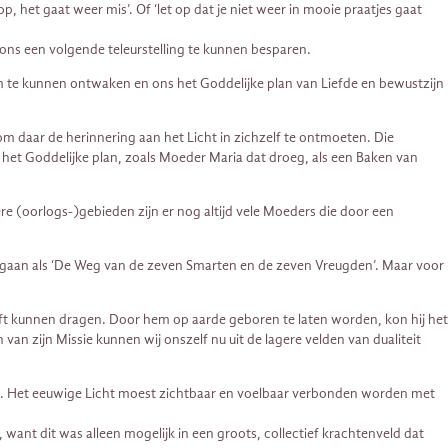
p, het gaat weer mis’. Of ‘let op dat je niet weer in mooie praatjes gaat
 ons een volgende teleurstelling te kunnen besparen.
m te kunnen ontwaken en ons het Goddelijke plan van Liefde en bewustzijn
m daar de herinnering aan het Licht in zichzelf te ontmoeten. Die
het Goddelijke plan, zoals Moeder Maria dat droeg, als een Baken van
re (oorlogs-)gebieden zijn er nog altijd vele Moeders die door een
egaan als ‘De Weg van de zeven Smarten en de zeven Vreugden’. Maar voor
heeft kunnen dragen. Door hem op aarde geboren te laten worden, kon hij het
an zijn Missie kunnen wij onszelf nu uit de lagere velden van dualiteit
n. Het eeuwige Licht moest zichtbaar en voelbaar verbonden worden met
 want dit was alleen mogelijk in een groots, collectief krachtenveld dat