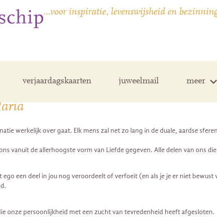
…voor inspiratie, levenswijsheid en bezinnin
verjaardagskaarten
juweelmail
meer
Maria
tie werkelijk over gaat. Elk mens zal net zo lang in de duale, aardse sferen v
is ons vanuit de allerhoogste vorm van Liefde gegeven. Alle delen van ons di
 een deel in jou nog veroordeelt of verfoeit (en als je je er niet bewust va
nd.
 die onze persoonlijkheid met een zucht van tevredenheid heeft afgesloten.