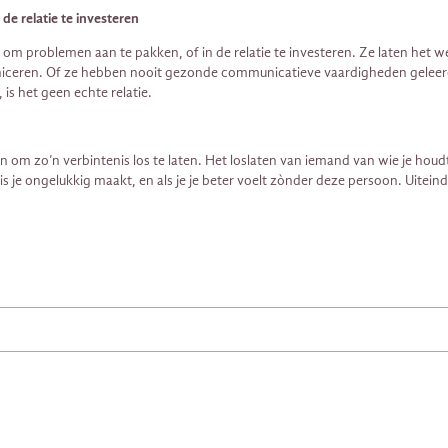
e relatie te investeren
m problemen aan te pakken, of in de relatie te investeren. Ze laten het we
niceren. Of ze hebben nooit gezonde communicatieve vaardigheden geleerd.
is het geen echte relatie.
gen om zo’n verbintenis los te laten. Het loslaten van iemand van wie je houd
e ongelukkig maakt, en als je je beter voelt zònder deze persoon. Uiteindeli