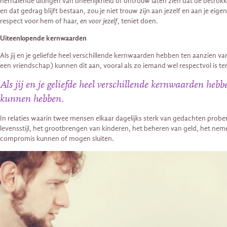
herhalende uitingen van oneerlijkheid of ontrouw laten zien dat de betrokk
en dat gedrag blijft bestaan, zou je niet trouw zijn aan jezelf en aan je eig
respect voor hem of haar,
en voor jezelf
, teniet doen.
Uiteenlopende kernwaarden
Als jij en je geliefde heel verschillende kernwaarden hebben ten aanzien v
een vriendschap) kunnen dit aan, vooral als zo iemand wel respectvol is t
Als jij en je geliefde heel verschillende kernwaarden heb
kunnen hebben.
In relaties waarin twee mensen elkaar dagelijks sterk van gedachten prob
levensstijl, het grootbrengen van kinderen, het beheren van geld, het 
compromis kunnen of mogen sluiten.