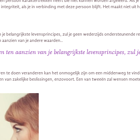
en persoon karaktertrekken heeft die niet kunnen worden afgeleerd. Als je 
en integriteit, als je in verbinding met deze persoon blijft. Het maakt niet 
an je belangrijkste levensprincipes, zul je geen wederzijds ondersteunende 
en aanzien van je andere waarden..
ben ten aanzien van je belangrijkste levensprincipes, zul
eren te doen veranderen kan het onmogelijk zijn om een ​​middenweg te vin
nemen van zakelijke beslissingen, enzovoort. Een van tweeën zal wensen 