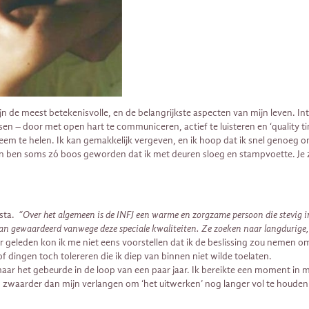
n de meest betekenisvolle, en de belangrijkste aspecten van mijn leven. I
sen – door met open hart te communiceren, actief te luisteren en ‘quality t
eem te helen. Ik kan gemakkelijk vergeven, en ik hoop dat ik snel genoeg om
n ben soms zó boos geworden dat ik met deuren sloeg en stampvoette. Je z
 sta.
“Over het algemeen is de INFJ een warme en zorgzame persoon die stevig in 
an gewaardeerd vanwege deze speciale kwaliteiten. Ze zoeken naar langdurige, l
ar geleden kon ik me niet eens voorstellen dat ik de beslissing zou nemen om 
f dingen toch tolereren die ik diep van binnen niet wilde toelaten.
, maar het gebeurde in de loop van een paar jaar. Ik bereikte een moment in 
og zwaarder dan mijn verlangen om ‘het uitwerken’ nog langer vol te houden