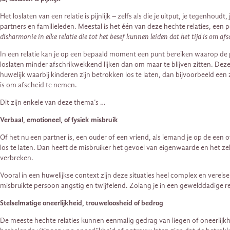
Het loslaten van een relatie is pijnlijk – zelfs als die je uitput, je tegenho
partners en familieleden. Meestal is het één van deze hechte relaties, een 
disharmonie in elke relatie die tot het besef kunnen leiden dat het tijd is om a
In een relatie kan je op een bepaald moment een punt bereiken waarop de p
loslaten minder afschrikwekkend lijken dan om maar te blijven zitten. Deze 
huwelijk waarbij kinderen zijn betrokken los te laten, dan bijvoorbeeld een z
is om afscheid te nemen.
Dit zijn enkele van deze thema’s …
Verbaal, emotioneel, of fysiek misbruik
Of het nu een partner is, een ouder of een vriend, als iemand je op de ee
los te laten. Dan heeft de misbruiker het gevoel van eigenwaarde en het 
verbreken.
Vooral in een huwelijkse context zijn deze situaties heel complex en vereis
misbruikte persoon angstig en twijfelend. Zolang je in een gewelddadige rel
Stelselmatige oneerlijkheid, trouweloosheid of bedrog
De meeste hechte relaties kunnen eenmalig gedrag van liegen of oneerlij