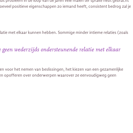
dit probleem in de loop van de jaren vele malen ter sprake hebt gebracht
uit hoeveel positieve eigenschappen zo iemand heeft, consistent bedrog zal je
relatie met elkaar kunnen hebben. Sommige minder intieme relaties (zoals
 je geen wederzijds ondersteunende relatie met elkaar
den voor het nemen van beslissingen, het kiezen van een gezamenlijke
moeten opofferen over onderwerpen waarover ze eenvoudigweg geen