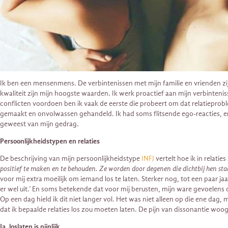
Ik ben een mensenmens. De verbintenissen met mijn familie en vrienden zij
kwaliteit zijn mijn hoogste waarden. Ik werk proactief aan mijn verbintenis
conflicten voordoen ben ik vaak de eerste die probeert om dat relatieprobl
gemaakt en onvolwassen gehandeld. Ik had soms flitsende ego-reacties, e
geweest van mijn gedrag.
Persoonlijkheidstypen en relaties
De beschrijving van mijn persoonlijkheidstype
INFJ
vertelt hoe ik in relaties
positief te maken en te behouden. Ze worden door degenen die dichtbij hen sta
voor mij extra moeilijk om iemand los te laten. Sterker nog, tot een paar ja
er wel uit.’ En soms betekende dat voor mij berusten, mijn ware gevoelens o
Op een dag hield ik dit niet langer vol. Het was niet alleen op die ene dag
dat ik bepaalde relaties los zou moeten laten. De pijn van dissonantie wo
Ja, loslaten is pijnlijk