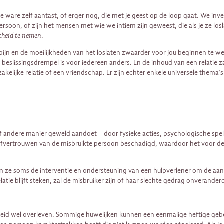
udt, je ware zelf aantast, of erger nog, die met je geest op de loop gaat. We 
persoon, of zijn het mensen met wie we intiem zijn geweest, die als je ze lo
fscheid te nemen
.
ijn en de moeilijkheden van het loslaten zwaarder voor jou beginnen te we
beslissingsdrempel is voor iedereen anders. En de inhoud van een relatie za
akelijke relatie of een vriendschap. Er zijn echter enkele universele thema’s 
n of andere manier geweld aandoet – door fysieke acties, psychologische sp
zelfvertrouwen van de misbruikte persoon beschadigd, waardoor het voor de
en ze soms de interventie en ondersteuning van een hulpverlener om de aange
atie blijft steken, zal de misbruiker zijn of haar slechte gedrag onverander
kheid wel overleven. Sommige huwelijken kunnen een eenmalige heftige geb