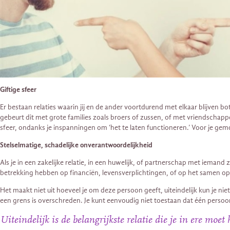
Giftige sfeer
Er bestaan relaties waarin jij en de ander voortdurend met elkaar blijven bo
gebeurt dit met grote families zoals broers of zussen, of met vriendschappe
sfeer, ondanks je inspanningen om ‘het te laten functioneren.’ Voor je gemo
Stelselmatige, schadelijke onverantwoordelijkheid
Als je in een zakelijke relatie, in een huwelijk, of partnerschap met iemand 
betrekking hebben op financiën, levensverplichtingen, of op het samen opv
Het maakt niet uit hoeveel je om deze persoon geeft, uiteindelijk kun je nie
een grens is overschreden. Je kunt eenvoudig niet toestaan ​​dat één perso
Uiteindelijk is de belangrijkste relatie die je in ere moet