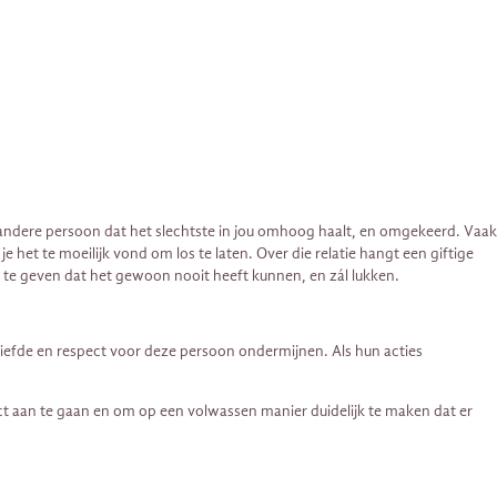
t de andere persoon dat het slechtste in jou omhoog haalt, en omgekeerd. Vaak
het te moeilijk vond om los te laten. Over die relatie hangt een giftige
toe te geven dat het gewoon nooit heeft kunnen, en zál lukken.
je liefde en respect voor deze persoon ondermijnen. Als hun acties
flict aan te gaan en om op een volwassen manier duidelijk te maken dat er