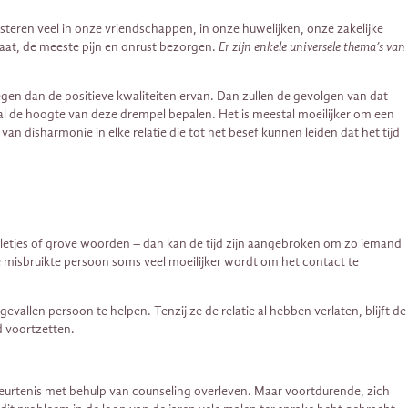
investeren veel in onze vriendschappen, in onze huwelijken, onze zakelijke
slaat, de meeste pijn en onrust bezorgen.
Er zijn enkele universele thema’s van
gen dan de positieve kwaliteiten ervan. Dan zullen de gevolgen van dat
l de hoogte van deze drempel bepalen. Het is meestal moeilijker om een ​​
van disharmonie in elke relatie die tot het besef kunnen leiden dat het tijd
elletjes of grove woorden – dan kan de tijd zijn aangebroken om zo iemand
 misbruikte persoon soms veel moeilijker wordt om het contact te
vallen persoon te helpen. Tenzij ze de relatie al hebben verlaten, blijft de
d voortzetten.
eurtenis met behulp van counseling overleven. Maar voortdurende, zich