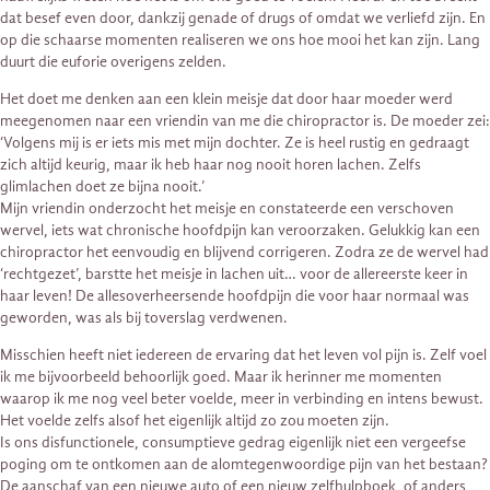
dat besef even door, dankzij genade of drugs of omdat we verliefd zijn. En
op die schaarse momenten realiseren we ons hoe mooi het kan zijn. Lang
duurt die euforie overigens zelden.
Het doet me denken aan een klein meisje dat door haar moeder werd
meegenomen naar een vriendin van me die chiropractor is. De moeder zei:
‘Volgens mij is er iets mis met mijn dochter. Ze is heel rustig en gedraagt
zich altijd keurig, maar ik heb haar nog nooit horen lachen. Zelfs
glimlachen doet ze bijna nooit.’
Mijn vriendin onderzocht het meisje en constateerde een verschoven
wervel, iets wat chronische hoofdpijn kan veroorzaken. Gelukkig kan een
chiropractor het eenvoudig en blijvend corrigeren. Zodra ze de wervel had
‘rechtgezet’, barstte het meisje in lachen uit… voor de allereerste keer in
haar leven! De allesoverheersende hoofdpijn die voor haar normaal was
geworden, was als bij toverslag verdwenen.
Misschien heeft niet iedereen de ervaring dat het leven vol pijn is. Zelf voel
ik me bijvoorbeeld behoorlijk goed. Maar ik herinner me momenten
waarop ik me nog veel beter voelde, meer in verbinding en intens bewust.
Het voelde zelfs alsof het eigenlijk altijd zo zou moeten zijn.
Is ons disfunctionele, consumptieve gedrag eigenlijk niet een vergeefse
poging om te ontkomen aan de alomtegenwoordige pijn van het bestaan?
De aanschaf van een nieuwe auto of een nieuw zelfhulpboek, of anders