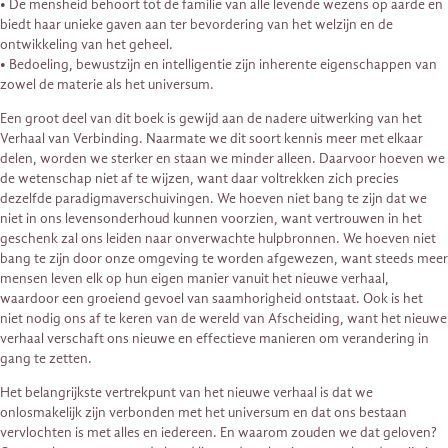
• De mensheid behoort tot de familie van alle levende wezens op aarde en
biedt haar unieke gaven aan ter bevordering van het welzijn en de
ontwikkeling van het geheel.
• Bedoeling, bewustzijn en intelligentie zijn inherente eigenschappen van
zowel de materie als het universum.
Een groot deel van dit boek is gewijd aan de nadere uitwerking van het
Verhaal van Verbinding. Naarmate we dit soort kennis meer met elkaar
delen, worden we sterker en staan we minder alleen. Daarvoor hoeven we
de wetenschap niet af te wijzen, want daar voltrekken zich precies
dezelfde paradigmaverschuivingen. We hoeven niet bang te zijn dat we
niet in ons levensonderhoud kunnen voorzien, want vertrouwen in het
geschenk zal ons leiden naar onverwachte hulpbronnen. We hoeven niet
bang te zijn door onze omgeving te worden afgewezen, want steeds meer
mensen leven elk op hun eigen manier vanuit het nieuwe verhaal,
waardoor een groeiend gevoel van saamhorigheid ontstaat. Ook is het
niet nodig ons af te keren van de wereld van Afscheiding, want het nieuwe
verhaal verschaft ons nieuwe en effectieve manieren om verandering in
gang te zetten.
Het belangrijkste vertrekpunt van het nieuwe verhaal is dat we
onlosmakelijk zijn verbonden met het universum en dat ons bestaan
vervlochten is met alles en iedereen. En waarom zouden we dat geloven?