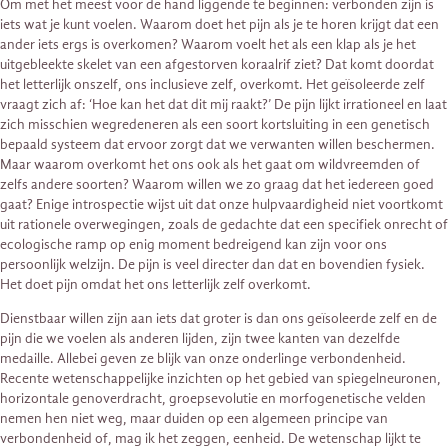
Om met het meest voor de hand liggende te beginnen: verbonden zijn is
iets wat je kunt voelen. Waarom doet het pijn als je te horen krijgt dat een
ander iets ergs is overkomen? Waarom voelt het als een klap als je het
uitgebleekte skelet van een afgestorven koraalrif ziet? Dat komt doordat
het letterlijk onszelf, ons inclusieve zelf, overkomt. Het geïsoleerde zelf
vraagt zich af: ‘Hoe kan het dat dit mij raakt?’ De pijn lijkt irrationeel en laat
zich misschien wegredeneren als een soort kortsluiting in een genetisch
bepaald systeem dat ervoor zorgt dat we verwanten willen beschermen.
Maar waarom overkomt het ons ook als het gaat om wildvreemden of
zelfs andere soorten? Waarom willen we zo graag dat het iedereen goed
gaat? Enige introspectie wijst uit dat onze hulpvaardigheid niet voortkomt
uit rationele overwegingen, zoals de gedachte dat een specifiek onrecht of
ecologische ramp op enig moment bedreigend kan zijn voor ons
persoonlijk welzijn. De pijn is veel directer dan dat en bovendien fysiek.
Het doet pijn omdat het ons letterlijk zelf overkomt.
Dienstbaar willen zijn aan iets dat groter is dan ons geïsoleerde zelf en de
pijn die we voelen als anderen lijden, zijn twee kanten van dezelfde
medaille. Allebei geven ze blijk van onze onderlinge verbondenheid.
Recente wetenschappelijke inzichten op het gebied van spiegelneuronen,
horizontale genoverdracht, groepsevolutie en morfogenetische velden
nemen hen niet weg, maar duiden op een algemeen principe van
verbondenheid of, mag ik het zeggen, eenheid. De wetenschap lijkt te