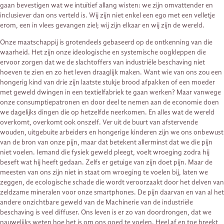
gaan bevestigen wat we intuïtief allang wisten: we zijn omvattender en
inclusiever dan ons verteld is. Wij zijn niet enkel een ego met een velletje
erom, een in vlees gevangen ziel; wij zijn elkaar en wij zijn de wereld.
Onze maatschappij is grotendeels gebaseerd op de ontkenning van die
waarheid. Het zijn onze ideologische en systemische oogkleppen die
ervoor zorgen dat we de slachtoffers van industriële beschaving niet
hoeven te zien en zo het leven draaglijk maken. Want wie van ons zou een
hongerig kind van drie zijn laatste stukje brood afpakken of een moeder
met geweld dwingen in een textielfabriek te gaan werken? Maar vanwege
onze consumptiepatronen en door deel te nemen aan de economie doen
we dagelijks dingen die op hetzelfde neerkomen. En alles wat de wereld
overkomt, overkomt ook onszelf. Ver uit de buurt van afstervende
wouden, uitgebuite arbeiders en hongerige kinderen zijn we ons onbewust
van de bron van onze pijn, maar dat betekent allerminst dat we die pijn
niet voelen. Iemand die fysiek geweld pleegt, voelt wroeging zodra hij
beseft wat hij heeft gedaan. Zelfs er getuige van zijn doet pijn. Maar de
meesten van ons zijn niet in staat om wroeging te voelen bij, laten we
zeggen, de ecologische schade die wordt veroorzaakt door het delven van
zeldzame mineralen voor onze smartphones. De pijn daarvan en van al het
andere onzichtbare geweld van de Machinerie van de industriële
beschaving is veel diffuser. Ons leven is er zo van doordrongen, dat we
nauwelijks weten hoe het is om ons goed te voelen. Heel af en toe breekt