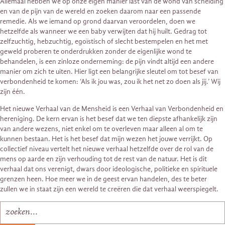
Allemaal hebben we op onze eigen manier last van de wond van scheiding
en van de pijn van de wereld en zoeken daarom naar een passende
remedie. Als we iemand op grond daarvan veroordelen, doen we
hetzelfde als wanneer we een baby verwijten dat hij huilt. Gedrag tot
zelfzuchtig, hebzuchtig, egoïstisch of slecht bestempelen en het met
geweld proberen te onderdrukken zonder de eigenlijke wond te
behandelen, is een zinloze onderneming: de pijn vindt altijd een andere
manier om zich te uiten. Hier ligt een belangrijke sleutel om tot besef van
verbondenheid te komen: ‘Als ik jou was, zou ik het net zo doen als jij.’ Wij
zijn één.
Het nieuwe Verhaal van de Mensheid is een Verhaal van Verbondenheid en
hereniging. De kern ervan is het besef dat we ten diepste afhankelijk zijn
van andere wezens, niet enkel om te overleven maar alleen al om te
kunnen bestaan. Het is het besef dat mijn wezen het jouwe verrijkt. Op
collectief niveau vertelt het nieuwe verhaal hetzelfde over de rol van de
mens op aarde en zijn verhouding tot de rest van de natuur. Het is dit
verhaal dat ons verenigt, dwars door ideologische, politieke en spirituele
grenzen heen. Hoe meer we in de geest ervan handelen, des te beter
zullen we in staat zijn een wereld te creëren die dat verhaal weerspiegelt.