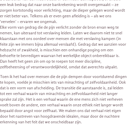
een leuk bedrag dat naar onze bankrekening wordt overgemaakt – ze
zorgen kortstondig voor verlichting, maar de dieper gelegen wond wordt
er niet beter van. Telkens als er even geen afleiding is – als we ons
‘vervelen’ – ervaren we ongemak.
Elke vorm van gedrag die de pijn verlicht zonder de bron ervan weg te
nemen, kan uiteraard tot verslaving leiden. Laten we daarom niet te snel
klaarstaan met ons oordeel over mensen die met verslaving kampen (in
feite zijn we immers bijna allemaal verslaafd). Gedrag dat we aanzien voor
hebzucht of zwakheid, is misschien een onhandige poging om een
behoefte te bevredigen waarvan het werkelijke object onbereikbaar is.
Dan heeft het geen zin om op te roepen tot meer discipline,
zelfbeheersing of verantwoordelijkheid, omdat dat averechts uitpakt.
Toen ik het had over mensen die de pijn dempen door voortdurend dingen
te kopen, voelde je misschien iets van minachting of zelfvoldaanheid. Ook
dat is een vorm van afscheiding. De transitie die aanstaande is, zal leiden
tot een verhaal waarin van minachting en zelfvoldaanheid niet langer
sprake zal zijn. Het is een verhaal waarin de ene mens zich niet verheven
voelt boven de andere, een verhaal waarin onze ethiek niet langer wordt
bepaald door angst voor zelfhaat. We maken ons dat verhaal niet eigen
door het nastreven van hoogdravende idealen, maar door de nuchtere
erkenning van het feit dat we onscheidbaar zijn.