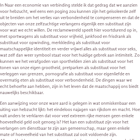
In Naar een economie van verbinding stelde ik dat gedrag dat we aanzien
voor hebzucht, wel eens een poging zou kunnen zijn het geïsoleerde zelf
uit te breiden om het verlies van verbondenheid te compenseren en dat de
objecten van onze zelfzuchtige verlangens eigenlijk een substituut zijn
voor wat we echt willen. De reclamewereld speelt hier voortdurend op in,
met sportwagens als substituut voor vrijheid, junkfood en frisdrank als
substituut voor opwinding, merkkleding als substituut voor
maatschappelijke identiteit en verder vrijwel alles als substituut voor seks,
wat zelf dan weer symbool staat voor het huidige gebrek aan intimiteit. Zo
kunnen we het verafgoden van sporthelden zien als substituut voor het
tonen van onze eigen grootheid, pretparken als substituut voor het
verleggen van grenzen, pornografie als substituut voor eigenliefde en
overmatig eten als substituut voor verbondenheid. De dingen waar we
echt behoefte aan hebben, zijn in het leven dat de maatschappij ons biedt
nauwelijks beschikbaar.
Een aanwijzing voor onze ware aard is gelegen in wat onmiskenbaar een
uiting van hebzucht lijkt: het eindeloos najagen van rijkdom en macht. Hoe
valt anders te verklaren dat voor veel extreem rijke mensen geen enkele
hoeveelheid geld ooit genoeg is? Het kan een substituut zijn voor het
verlangen om dienstbaar te zijn aan gemeenschap, maar geen enkele
mate of hoeveelheid van het substituut zal ooit voldoende zijn.