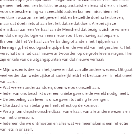
gemeen hebben. Een holistische acupuncturist en iemand die zich inzet
voor de bescherming van zeeschildpadden kunnen misschien niet
verklaren waarom ze het gevoel hebben hetzelfde doel na te streven,
maar dat doet niets af aan het feit dat ze dat doen. Allebei zijn ze
dienstbaar aan een Verhaal van de Mensheid dat bezig is zich te vormen
en dat de mythologie van een nieuw soort beschaving zal bepalen.
Ik noem dit het Verhaal van Verbinding of anders het Tijdperk van
Hereniging, het ecologische tijdperk en de wereld van het geschenk. Het
verschaft ons radicaal nieuwe antwoorden op de grote levensvragen. Hier
zijn enkele van de uitgangspunten van dat nieuwe verhaal:
• Mijn wezen is deel van het jouwe en dat van alle andere wezens. Dit gaat
veel verder dan wederzijdse afhankelijkheid: het bestaan zelf is relationeel
van aard.
• Wat we een ander aandoen, doen we ook onszelf aan.
• Ieder van ons beschikt over een unieke gave die de wereld nodig heeft.
• De bedoeling van leven is onze gaven tot uiting te brengen.
• Elke daad is van belang en heeft effect op de kosmos.
• We zijn ten diepste onscheidbaar van elkaar, van alle andere wezens en
van het universum.
• Iedereen die we ontmoeten en alles wat we meemaken is een reflectie
van iets in onszelf.