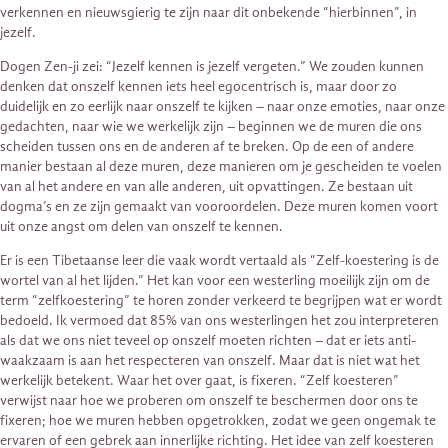
verkennen en nieuwsgierig te zijn naar dit onbekende “hierbinnen”, in
jezelf.
Dogen Zen-ji zei: “Jezelf kennen is jezelf vergeten.” We zouden kunnen
denken dat onszelf kennen iets heel egocentrisch is, maar door zo
duidelijk en zo eerlijk naar onszelf te kijken – naar onze emoties, naar onze
gedachten, naar wie we werkelijk zijn – beginnen we de muren die ons
scheiden tussen ons en de anderen af te breken. Op de een of andere
manier bestaan ​​al deze muren, deze manieren om je gescheiden te voelen
van al het andere en van alle anderen, uit opvattingen. Ze bestaan ​​uit
dogma’s en ze zijn gemaakt van vooroordelen. Deze muren komen voort
uit onze angst om delen van onszelf te kennen.
Er is een Tibetaanse leer die vaak wordt vertaald als “Zelf-koestering is de
wortel van al het lijden.” Het kan voor een westerling moeilijk zijn om de
term “zelfkoestering” te horen zonder verkeerd te begrijpen wat er wordt
bedoeld. Ik vermoed dat 85% van ons westerlingen het zou interpreteren
als dat we ons niet teveel op onszelf moeten richten – dat er iets anti-
waakzaam is aan het respecteren van onszelf. Maar dat is niet wat het
werkelijk betekent. Waar het over gaat, is fixeren. “Zelf koesteren”
verwijst naar hoe we proberen om onszelf te beschermen door ons te
fixeren; hoe we muren hebben opgetrokken, zodat we geen ongemak te
ervaren of een gebrek aan innerlijke richting. Het idee van zelf koesteren