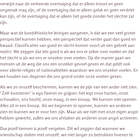
verwijst naar de verkeerde overtuiging dat er alleen troost en geen
ongemak mag zijn, of de overtuiging dat er alleen geluk en geen verdriet
kan zijn, of de overtuiging dat er alleen het goede zonder het slechte zal
zijn.
Maar wat de boeddhistische leringen aangeven, is dat we een veel groter
perspectief kunnen hebben, een perspectief dat verder gaat dan goed en
kwaad. Classificaties van goed en slecht komen voort uit een gebrek aan
maitri.
We zeggen dat iets goed is als we ons er zeker over voelen en dat
het slecht is als we ons er onzeker over voelen. Op die manier gaan we
mensen uit de weg die ons een onzeker gevoel geven en dat geldt ook
voor allerlei religies of nationaliteiten waardoor we ons onzeker voelen. En
we houden van degenen die ons grond onder onze voeten geven.
Als we zo onszelf beschermen, kunnen we de pijn van een ander niet zien.
“Zelf-koesteren” is ego fixeren en grijpen: het legt onze harten, onze
schouders, ons hoofd, onze maag, in een knoop. We kunnen niet openen.
Alles zit in een knoop. Als we beginnen te openen, kunnen we anderen
zien en kunnen we er voor hen zijn. Maar als we niet met onze eigen angst
hebben gewerkt, zullen we ons afsluiten als anderen onze angst activeren.
Dus jezelf kennen is jezelf vergeten. Dit wil zeggen dat wanneer we
vriendschap sluiten met onszelf, we niet langer zo betrokken hoeven te