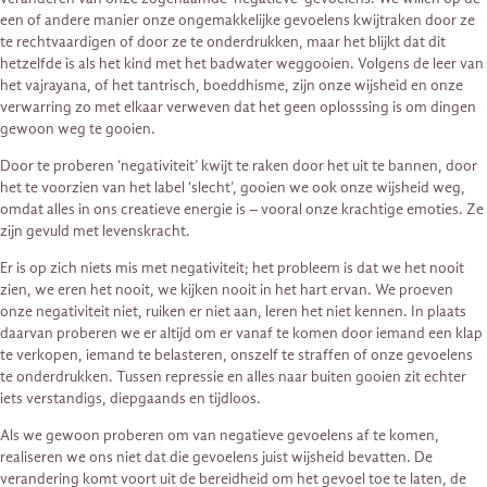
een of andere manier onze ongemakkelijke gevoelens kwijtraken door ze
te rechtvaardigen of door ze te onderdrukken, maar het blijkt dat dit
hetzelfde is als het kind met het badwater weggooien. Volgens de leer van
het vajrayana, of het tantrisch, boeddhisme, zijn onze wijsheid en onze
verwarring zo met elkaar verweven dat het geen oplosssing is om dingen
gewoon weg te gooien.
Door te proberen ‘negativiteit’ kwijt te raken door het uit te bannen, door
het te voorzien van het label ‘slecht’, gooien we ook onze wijsheid weg,
omdat alles in ons creatieve energie is – vooral onze krachtige emoties. Ze
zijn gevuld met levenskracht.
Er is op zich niets mis met negativiteit; het probleem is dat we het nooit
zien, we eren het nooit, we kijken nooit in het hart ervan. We proeven
onze negativiteit niet, ruiken er niet aan, leren het niet kennen. In plaats
daarvan proberen we er altijd om er vanaf te komen door iemand een klap
te verkopen, iemand te belasteren, onszelf te straffen of onze gevoelens
te onderdrukken. Tussen repressie en alles naar buiten gooien zit echter
iets verstandigs, diepgaands en tijdloos.
Als we gewoon proberen om van negatieve gevoelens af te komen,
realiseren we ons niet dat die gevoelens juist wijsheid bevatten. De
verandering komt voort uit de bereidheid om het gevoel toe te laten, de