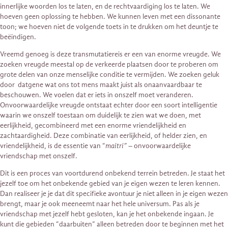
innerlijke woorden los te laten, en de rechtvaardiging los te laten. We
hoeven geen oplossing te hebben. We kunnen leven met een dissonante
toon; we hoeven niet de volgende toets in te drukken om het deuntje te
beëindigen.
Vreemd genoeg is deze transmutatiereis er een van enorme vreugde. We
zoeken vreugde meestal op de verkeerde plaatsen door te proberen om
grote delen van onze menselijke conditie te vermijden. We zoeken geluk
door datgene wat ons tot mens maakt juist als onaanvaardbaar te
beschouwen. We voelen dat er iets in onszelf moet veranderen.
Onvoorwaardelijke vreugde ontstaat echter door een soort intelligentie
waarin we onszelf toestaan ​​om duidelijk te zien wat we doen, met
eerlijkheid, gecombineerd met een enorme vriendelijkheid en
zachtaardigheid. Deze combinatie van eerlijkheid, of helder zien, en
vriendelijkheid, is de essentie van “
maitri”
– onvoorwaardelijke
vriendschap met onszelf.
Dit is een proces van voortdurend onbekend terrein betreden. Je staat het
jezelf toe om het onbekende gebied van je eigen wezen te leren kennen.
Dan realiseer je je dat dit specifieke avontuur je niet alleen in je eigen wezen
brengt, maar je ook meeneemt naar het hele universum. Pas als je
vriendschap met jezelf hebt gesloten, kan je het onbekende ingaan. Je
kunt die gebieden “daarbuiten” alleen betreden door te beginnen met het