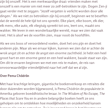
zijn bij onszelf. Het is een merkwaardige draai: vrienden maken met
onszelf is een manier om niet meer zo zelf-betrokken te zijn. Dogen Zen-ji
gaat verder met te zeggen: “Jezelf vergeten is verlicht worden door alle
dingen.” Als we niet zo betrokken zijn bij onszelf, beginnen we te beseffen
dat de wereld de hele tijd tot ons spreekt. Elke plant, elke boom, elk dier,
elk mens, elke auto, elk vliegtuig spreekt tot ons, leert ons, maakt ons
wakker. We leven in een wonderbaarlijke wereld, maar we zien dat vaak
niet. Het is alsof we de voorfilm zien, maar nooit de hoofdfilm.
Als we ons boos of veroordelend voelen, doet het ons pijn en doet het
anderen pijn. Maar als we ernaar kijken, kunnen we zien dat er achter de
wrok angst zit en achter de angst een enorme zachtheid. Je hebt een heel
groot hart en een enorme geest en een heel wakkere, basale staat van zijn.
Om dit te ervaren beginnen we met een reis te maken, de reis van
onvoorwaardelijke vriendelijkheid naar het zelf dat we al zijn.
Over Pema Chödrön
Met haar krachtige leringen, gigantische boekenverkoop en retraites die
door duizenden worden bijgewoond, is Pema Chödrön de populairste in
Amerika geboren boeddhistische leraar. In
The Wisdom of No Escape, The
Places that Scare You
en in andere belangrijke boeken heeft ze ons
geholpen om te ontdekken hoe moeilijkheden en onzekerheid kansen