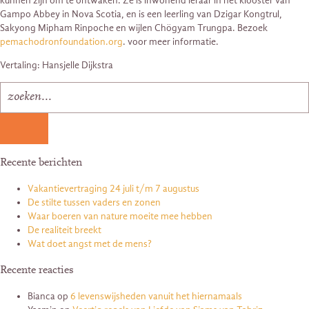
kunnen zijn om te ontwaken. Ze is inwonend leraar in het klooster van
Gampo Abbey in Nova Scotia, en is een leerling van Dzigar Kongtrul,
Sakyong Mipham Rinpoche en wijlen Chögyam Trungpa. Bezoek
pemachodronfoundation.org
. voor meer informatie.
Vertaling: Hansjelle Dijkstra
Recente berichten
Vakantievertraging 24 juli t/m 7 augustus
De stilte tussen vaders en zonen
Waar boeren van nature moeite mee hebben
De realiteit breekt
Wat doet angst met de mens?
Recente reacties
Bianca
op
6 levenswijsheden vanuit het hiernamaals