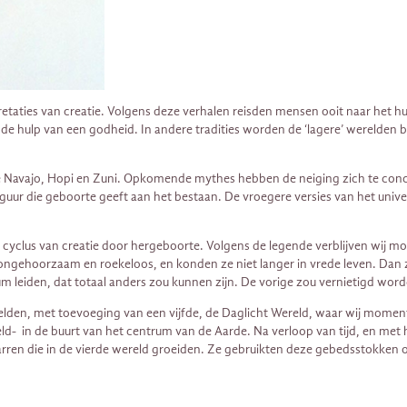
retaties van creatie. Volgens deze verhalen reisden mensen ooit naar het hu
 de hulp van een godheid. In andere tradities worden de ‘lagere’ werelden 
De Navajo, Hopi en Zuni. Opkomende mythes hebben de neiging zich te conce
ur die geboorte geeft aan het bestaan. De vroegere versies van het unive
 cyclus van creatie door hergeboorte. Volgens de legende verblijven wij mom
ter ongehoorzaam en roekeloos, en konden ze niet langer in vrede leven. 
eiden, dat totaal anders zou kunnen zijn. De vorige zou vernietigd worde
en, met toevoeging van een vijfde, de Daglicht Wereld, waar wij momenteel
eld- in de buurt van het centrum van de Aarde. Na verloop van tijd, en m
parren die in de vierde wereld groeiden. Ze gebruikten deze gebedsstokke