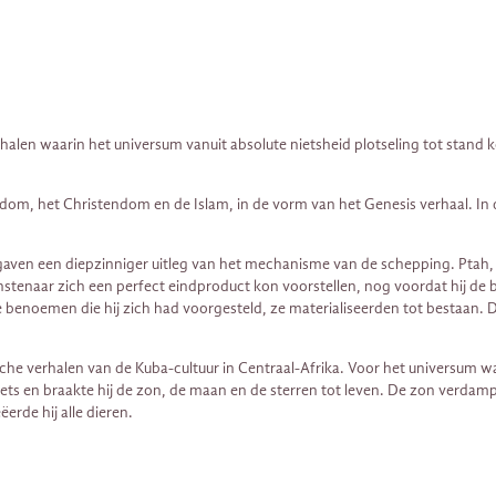
verhalen waarin het universum vanuit absolute nietsheid plotseling tot stan
dom, het Christendom en de Islam, in de vorm van het Genesis verhaal. In d
ven een diepzinniger uitleg van het mechanisme van de schepping. Ptah,
stenaar zich een perfect eindproduct kon voorstellen, nog voordat hij d
te benoemen die hij zich had voorgesteld, ze materialiseerden tot bestaan
sche verhalen van de Kuba-cultuur in Centraal-Afrika. Voor het universum w
niets en braakte hij de zon, de maan en de sterren tot leven. De zon verd
ëerde hij alle dieren.