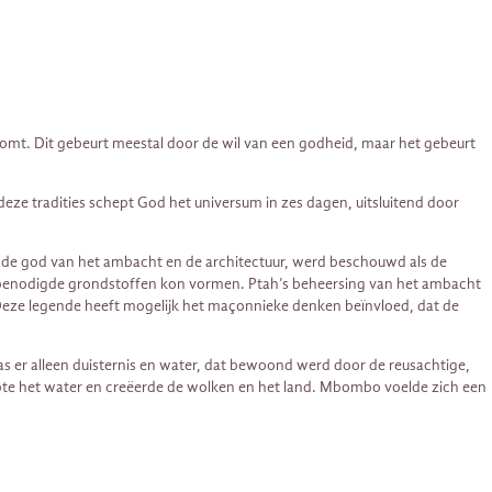
d komt. Dit gebeurt meestal door de wil van een godheid, maar het gebeurt
eze tradities schept God het universum in zes dagen, uitsluitend door
 de god van het ambacht en de architectuur, werd beschouwd als de
e benodigde grondstoffen kon vormen. Ptah’s beheersing van het ambacht
. Deze legende heeft mogelijk het maçonnieke denken beïnvloed, dat de
as er alleen duisternis en water, dat bewoond werd door de reusachtige,
ampte het water en creëerde de wolken en het land. Mbombo voelde zich een