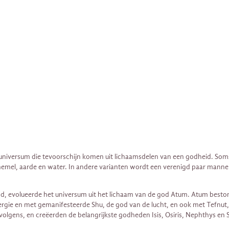
universum die tevoorschijn komen uit lichaamsdelen van een godheid. Soms
mel, aarde en water. In andere varianten wordt een verenigd paar mannel
nd, evolueerde het universum uit het lichaam van de god Atum. Atum beston
nergie en met gemanifesteerde Shu, de god van de lucht, en ook met Tefnut
olgens, en creëerden de belangrijkste godheden Isis, Osiris, Nephthys en S