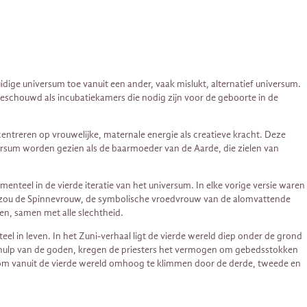
idige universum toe vanuit een ander, vaak mislukt, alternatief universum.
beschouwd als incubatiekamers die nodig zijn voor de geboorte in de
ntreren op vrouwelijke, maternale energie als creatieve kracht. Deze
rsum worden gezien als de baarmoeder van de Aarde, die zielen van
enteel in de vierde iteratie van het universum. In elke vorige versie waren
Dan zou de Spinnevrouw, de symbolische vroedvrouw van de alomvattende
n, samen met alle slechtheid.
 in leven. In het Zuni-verhaal ligt de vierde wereld diep onder de grond
et hulp van de goden, kregen de priesters het vermogen om gebedsstokken
n om vanuit de vierde wereld omhoog te klimmen door de derde, tweede en