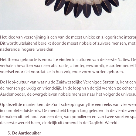
Het idee van verschijning is een van de meest unieke en allegorische interp
Dit wordt uitsluitend bereikt door de meest nobele of zuivere mensen, met
naderende ‘hogere’ werelden.
Het thema geboorte is vooral te vinden in culturen van de Eerste Naties. 
verhalen bevatten vaak een abstracte, alomtegenwoordige aardemoederfigu
voedsel voorziet voordat ze in hun volgende vorm worden geboren.
De Hopi-cultuur van wat nu de Zuidwestelijke Verenigde Staten is, kent een
de mensen gelukkig en vriendelijk. In de loop van de tijd werden ze ech
Aardemoeder, de overgebleven nobele mensen naar het volgende universum l
Op dezelfde manier kent de Zuni-scheppingsmythe een reeks van vier wereld
in complete duisternis. De mensheid begon lang geleden -in de vierde wer
te maken uit het hout van een den, van populieren en van twee soorten s
de eerste wereld heen, eindelijk uitkomend in de Daglicht Wereld.
De Aardeduiker