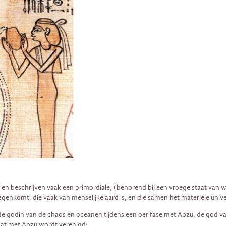
en beschrijven vaak een primordiale, (behorend bij een vroege staat van w
genkomt, die vaak van menselijke aard is, en die samen het materiële univ
godin van de chaos en oceanen tijdens een oer fase met Abzu, de god van z
mat met Abzu wordt verenigd: