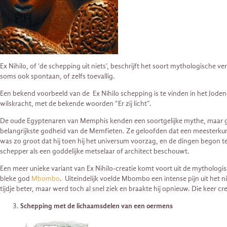
Ex Nihilo, of ‘de schepping uit niets’, beschrijft het soort mythologische 
soms ook spontaan, of zelfs toevallig.
Een bekend voorbeeld van de Ex Nihilo schepping is te vinden in het Joden
wilskracht, met de bekende woorden “Er zij licht”.
De oude Egyptenaren van Memphis kenden een soortgelijke mythe, maar ga
belangrijkste godheid van de Memfieten. Ze geloofden dat een meesterkun
was zo groot dat hij toen hij het universum voorzag, en de dingen begon 
schepper als een goddelijke metselaar of architect beschouwt.
Een meer unieke variant van Ex Nihilo-creatie komt voort uit de mythologi
bleke god
Mbombo
. Uiteindelijk voelde Mbombo een intense pijn uit het 
tijdje beter, maar werd toch al snel ziek en braakte hij opnieuw. Die keer cre
Schepping met de lichaamsdelen van een oermens