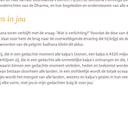
 onderrichten van de Dharma, en hun begeleiden en ondersteunen van alle 
n in jou
a toren verblijft met de vraag: ‘Wat is verlichting?’ Voordat de deur van 
 slaat voor hem de brug naar de overweldigende ervaring die hij krijgt als 
 woorden van de pelgrim Sudhana klinkt dit aldus.
ij, die in een gedachte-moment alle kalpa’s (eonen, een kalpa is 4320 mil
lijven zij, die in een gedachte alle onmetelijke kalpa’s ontvangen en die, t
 waarin binnen een gedachte-moment verleden, heden en toekomst worden gezi
 van bestaan doorheen alle landen. In een stofdeeltje wordt de totale oceaa
jes wordt het mengsel van alle landen, wezens en kalpa’s gezien in hun vee
j elke vorm, met jou in mijn gedachten buig ik voor jou.’