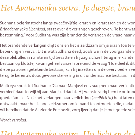
Het Avatamsaka soetra. Je diepste, bra
Sudhana pelgrimstocht langs tweeënvijftig leraren en leraressen en de wo
Brihadaranyaka Upanisad
, staat over dit verlangen geschreven: ‘Je bent wat j
bestemming.’ Voor Sudhana was zijn brandende verlangen de vraag naar ve
Het brandende verlangen drijft ons en het is zeldzaam om je eraan toe te
beperking en verval. Dit is wat Sudhana deed, zoals we in de voorgaande 
deze plek alles in ruimte en tijd bevatte en hij zag zichzelf terug in elk 
bestaan op klotste, kwam geheel vanzelfsprekend de vraag ‘Hoe deel ik dit
diepe patronen getekende bestaan, kan hij inzetten om de overvloed en ver
terug te keren als doodgewone sterveling in dit ondermaanse bestaan. In
Maitreya sprak tot Sudhana: ‘Ga naar Manjusri en vraag hem naar verlicht
verbleef daar terwijl hij aan Manjusri dacht. Hij wenste vurig hem te ontm
goede familie! Nu je het verlangen naar verlichting (
bodhicitta
) hebt laten 
ontwaakt, maar het is nog zeldzamer om iemand te ontmoeten die, nadat zij
wil bereiken dat de Al-ziende Ene bezit, zorg ijverig dat je je met goede vri
Wordt vervolgd.
Het Avatamsaka soetra. Het licht en de 