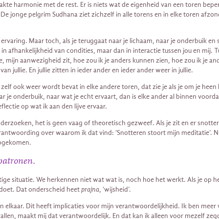
te harmonie met de rest. Er is niets wat de eigenheid van een toren beperkt 
jonge pelgrim Sudhana ziet zichzelf in alle torens en in elke toren afzonder
rvaring. Maar toch, als je teruggaat naar je lichaam, naar je onderbuik en si
 in afhankelijkheid van condities, maar dan in interactie tussen jou en mij. T
 deze, mijn aanwezigheid zit, hoe zou ik je anders kunnen zien, hoe zou ik je 
an jullie. En jullie zitten in ieder ander en ieder ander weer in jullie.
lf ook weer wordt bevat in elke andere toren, dat zie je als je om je heen kij
je onderbuik, naar wat je echt ervaart, dan is elke ander al binnen voordat ik 
lectie op wat ik aan den lijve ervaar.
derzoeken, het is geen vaag of theoretisch gezweef. Als je zit en er snotter
ntwoording over waarom ik dat vind: ‘Snotteren stoort mijn meditatie’. Nu b
 opgekomen.
patronen.
tige situatie. We herkennen niet wat wat is, noch hoe het werkt. Als je op h
e doet. Dat onderscheid heet
prajna
, ‘wijsheid’.
elkaar. Dit heeft implicaties voor mijn verantwoordelijkheid. Ik ben meer ver
 vallen, maakt mij dat verantwoordelijk. En dat kan ik alleen voor mezelf ze