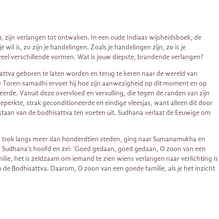
a
, zijn verlangen tot ontwaken. In een oude Indiaas wijsheidsboek, de
 wil is, zo zijn je handelingen. Zoals je handelingen zijn, zo is je
veel verschillende vormen. Wat is jouw diepste, brandende verlangen?
attva geboren te laten worden en terug te keren naar de wereld van
de Toren-samadhi ervoer hij hoe zijn aanwezigheid op dit moment en op
keerde. Vanuit deze overvloed en vervulling, die tegen de randen van zijn
perkte, strak geconditioneerde en eindige vleesjas, want alleen dit door
bestaan van de bodhisattva ten voeten uit. Sudhana verlaat de Eeuwige om
ana trok langs meer dan honderdtien steden, ging naar Sumanamukha en
e op Sudhana’s hoofd en zei: ‘Goed gedaan, goed gedaan, O zoon van een
lie, het is zeldzaam om iemand te zien wiens verlangen naar verlichting is
 de Bodhisattva. Daarom, O zoon van een goede familie, als je het inzicht