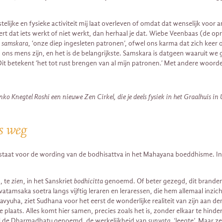
jke en fysieke activiteit mij laat overleven of omdat dat wenselijk voor and
 leert dat iets werkt of niet werkt, dan herhaal je dat. Wiebe Veenbaas (de
e
samskara
, ‘onze diep ingesleten patronen’, ofwel ons karma dat zich keer o
ons mens zijn, en het is de belangrijkste. Samskara is datgeen waaruit we ge
Dit betekent ‘het tot rust brengen van al mijn patronen.’ Met andere woorde
 Knegtel Roshi een nieuwe Zen Cirkel, die je deels fysiek in het Graalhuis in 
s weg
aat voor de wording van de bodhisattva in het Mahayana boeddhisme. In fe
, te
zien
, in het Sanskriet
bodhicitta
genoemd. Of beter gezegd, dit brandend
atamsaka soetra langs vijftig leraren en leraressen, die hem allemaal inzi
yuha, ziet Sudhana voor het eerst de wonderlijke realiteit van zijn aan den 
 plaats. Alles komt hier samen, precies zoals het is, zonder elkaar te hinde
wel de Dharmadhatu genoemd, de werkelijkheid van
sunyata,
‘leegte’. Maar z