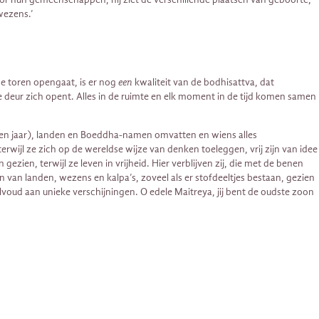
wezens.’
de toren opengaat, is er nog
een
kwaliteit van de bodhisattva, dat
de deur zich opent. Alles in de ruimte en elk moment in de tijd komen samen
joen jaar), landen en Boeddha-namen omvatten en wiens alles
erwijl ze zich op de wereldse wijze van denken toeleggen, vrij zijn van idee
en, terwijl ze leven in vrijheid. Hier verblijven zij, die met de benen
n van landen, wezens en kalpa’s, zoveel als er stofdeeltjes bestaan, gezien
lvoud aan unieke verschijningen. O edele Maitreya, jij bent de oudste zoon