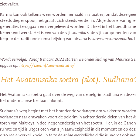
ziet vallen.
Karma kan ook telkens weer worden herhaald in situaties, omdat deze geesteli
steeds dieper spoor, het graaft zich steeds verder in. Als je door ervaring
generaties teruggaan en overgeleverd worden. Dit heet in het boeddhism
beperkend werkt. Het is een van de vijf
skandha’s
, de vijf componenten van 
begrip: de traditionele omschrijving van nirvana is
sarvasamskarasamatha
. 
Wordt vervolgd. Vanaf 8 maart 2021 starten we onder leiding van Maurice Genko
opgave op:
https://izen.nl/zen-meditatie/
Het Avatamsaka soetra (slot). Sudhana’
Het Avatamsaka soetra gaat over de weg van de pelgrim Sudhana en deze st
het ondermaanse bestaan inloopt.
Sudhana’s weg begint met het brandende verlangen om wakker te worden
verlangen naar ontwaken voert de pelgrim in achtendertig delen van het Av
toren van Maitreya in deel negenendertig van het soetra. Hier, in de Gandhav
ruimte en tijd is uitgesloten van zijn aanwezigheid in dit moment en op deze
o zo reële werkelijkheid, in feite de
enige
werkelijkheid die is, wordt ook 