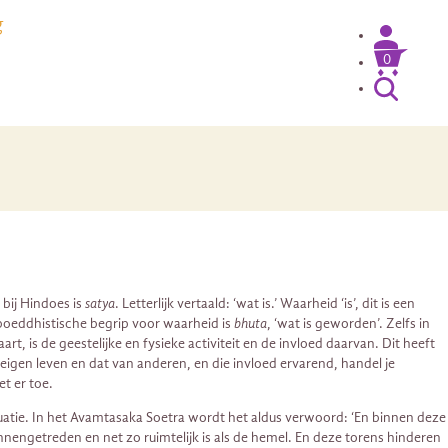
g
0
 bij Hindoes is
satya
. Letterlijk vertaald: ‘wat is.’ Waarheid ‘is’, dit is een
Het boeddhistische begrip voor waarheid is
bhuta
, ‘wat is geworden’. Zelfs in
rt, is de geestelijke en fysieke activiteit en de invloed daarvan. Dit heeft
e eigen leven en dat van anderen, en die invloed ervarend, handel je
t er toe.
 situatie. In het Avamtasaka Soetra wordt het aldus verwoord: ‘En binnen deze
nnengetreden en net zo ruimtelijk is als de hemel. En deze torens hinderen