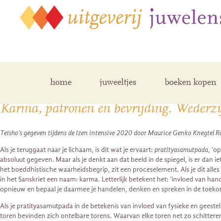
Posts Tagged ‘Sudhana’
home
juweeltjes
boeken kopen
Karma, patronen en bevrijding. Wederzi
Teisho’s gegeven tijdens de Izen intensive 2020 door Maurice Genko Knegtel R
Als je teruggaat naar je lichaam, is dit wat je ervaart:
pratityasamutpada
, ‘o
absoluut gegeven. Maar als je denkt aan dat beeld in de spiegel, is er dan iet
het boeddhistische waarheidsbegrip, zit een proceselement. Als je dit alles to
in het Sanskriet een naam: karma. Letterlijk betekent het: ‘invloed van hand
opnieuw en bepaal je daarmee je handelen, denken en spreken in de toekom
Als je pratityasamutpada in de betekenis van invloed van fysieke en geesteli
toren bevinden zich ontelbare torens. Waarvan elke toren net zo schitteren