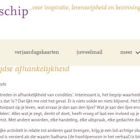
…voor inspiratie, levenswijsheid en bezinnin
verjaardagskaarten
juweelmail
meer
jdse afhankelijkheid
oshi
ptreden in afhankelijkheid van condities’. Interessant is, het begrip waarheid
s dat ‘is’? Dat lijkt me niet het geval. Er is niets solide en niets blijvend. 
epast op je leven, wat ervaar je dan aan den lijve? Wat je aan den lijve ervaa
elen’. Alles wat je zegt, denkt of doet, heeft vroeg of laat een invloed op j
st. Met andere woorden, elke handeling, elke uitspraak, elke gedachte doe
jke activiteit in relatie tot anderen gaat brengen, krijg je een lsd-achtige
d is versierd als die waarin Sudhana (de hoofdpersoon in het verhaal) is bi