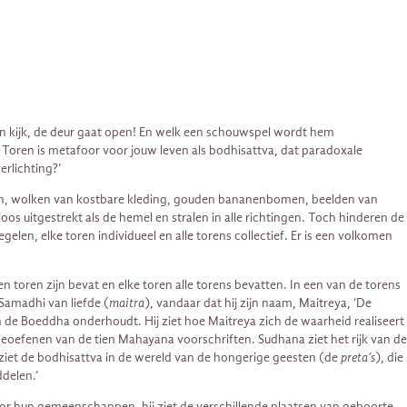
en kijk, de deur gaat open! En welk een schouwspel wordt hem
 Toren is metafoor voor jouw leven als bodhisattva, dat paradoxale
erlichting?’
ilaren, wolken van kostbare kleding, gouden bananenbomen, beelden van
s uitgestrekt als de hemel en stralen in alle richtingen. Toch hinderen de
egelen, elke toren individueel en alle torens collectief. Er is een volkomen
een toren zijn bevat en elke toren alle torens bevatten. In een van de torens
 Samadhi van liefde (
maitra
), vandaar dat hij zijn naam, Maitreya, ‘De
an de Boeddha onderhoudt. Hij ziet hoe Maitreya zich de waarheid realiseert
 beoefenen van de tien Mahayana voorschriften. Sudhana ziet het rijk van de
ij ziet de bodhisattva in de wereld van de hongerige geesten (de
preta’s
), die
ddelen.’
oor hun gemeenschappen, hij ziet de verschillende plaatsen van geboorte,