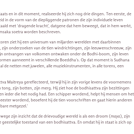
ts en in dit moment, realiseerde hij zich nog drie dingen. Ten eerste, de
eid in de vorm van de diepliggende patronen die zijn individuele leven
vertaald met ‘dragende kracht’, datgene dat hem beweegt, dat in hem werkt,
tamsaka soetra worden beschreven.
ie toren ziet hij een universum van miljarden werelden met daarbinnen
n, zijn onderzoeken van de tien windrichtingen, zijn leeuwenschreeuw, zijn
k, zijn ontvangen van volkomen ontwaken onder de Bodhi-boom, zijn leven
 vormen aanneemt in verschillende Boeddha’s. Op dat moment is Sudhana
l de netten met juwelen, alle muziekinstrumenten, in alle torens, een
ttva Maitreya gereflecteerd, terwijl hij in zijn vorige levens de voornemens
jn tong, zijn botten, zijn merg. Hij ziet hoe de bodhisattva zijn bezittingen
an een ieder die het nodig had. Een schipper wordend, helpt hij mensen om het
eester wordend, beoefent hij de tien voorschriften en gaat hierin anderen
wbare metgezel.’
ge zijn inzicht dat de drievoudige wereld is als een droom (
maya
), zijn
geestelijke toestand van een bodhisattva. En omdat hij in staat is zich op