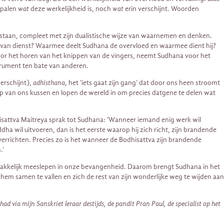
epalen
wat
deze werkelijkheid is, noch
wat
erin verschijnt. Woorden
estaan, compleet met zijn dualistische wijze van waarnemen en denken.
n van dienst? Waarmee deelt Sudhana de overvloed en waarmee dient hij?
n door het horen van het knippen van de vingers, neemt Sudhana voor het
nstrument ten bate van anderen.
verschijnt),
adhisthana
, het ‘iets gaat zijn gang’ dat door ons heen stroomt
 van ons kussen en lopen de wereld in om precies datgene te delen wat
hisattva Maitreya sprak tot Sudhana: ‘Wanneer iemand enig werk wil
dha wil uitvoeren, dan is het eerste waarop hij zich richt, zijn brandende
e verrichten. Precies zo is het wanneer de Bodhisattva zijn brandende
.’
emakkelijk meeslepen in onze bevangenheid. Daarom brengt Sudhana in het
em samen te vallen en zich de rest van zijn wonderlijke weg te wijden aan
ad via mijn Sanskriet leraar destijds, de pandit Pran Paul, de specialist op het