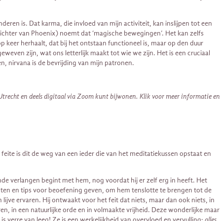
eren is. Dat karma, die invloed van mijn activiteit, kan inslijpen tot een
 oprichter van Phoenix) noemt dat ‘magische bewegingen’. Het kan zelfs
p keer herhaalt, dat bij het ontstaan functioneel is, maar op den duur
weven zijn, wat ons letterlijk maakt tot wie we zijn. Het is een cruciaal
n, nirvana is de bevrijding van mijn patronen.
Utrecht en deels digitaal via Zoom kunt bijwonen. Klik voor meer informatie en
ite is dit de weg van een ieder die van het meditatiekussen opstaat en
e verlangen begint met hem, nog voordat hij er zelf erg in heeft. Het
chten en tips voor beoefening geven, om hem tenslotte te brengen tot de
lijve ervaren. Hij ontwaakt voor het feit dat niets, maar dan ook niets, in
ren, in een natuurlijke orde en in volmaakte vrijheid. Deze wonderlijke maar
e is verre van leeg! Ze is een werkelijkheid van overvloed en vervulling:
alles