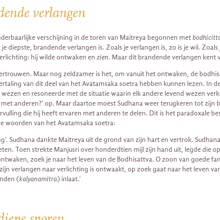
ndende verlangen
nderbaarlijke verschijning in de toren van Maitreya begonnen met
bodhicitt
e diepste, brandende verlangen is. Zoals je verlangen is, zo is je wil. Zoals je
rlichting: hij wilde ontwaken en
zien
. Maar dit brandende verlangen kent 
 vertrouwen. Maar nog zeldzamer is het, om vanuit het ontwaken, de bodhis
vertaling van dit deel van het Avatamsaka soetra hebben kunnen lezen. In 
ander wezen en resoneerde met de situatie waarin elk andere levend wezen ver
 met anderen?’ op. Maar daartoe moest Sudhana weer terugkeren tot zijn be
vulling die hij heeft ervaren met anderen te delen. Dit is het paradoxale 
 de woorden van het Avatamsaka soetra:
ing’. Sudhana dankte Maitreya uit de grond van zijn hart en vertrok. Sudh
oeten. Toen strekte Manjusri over honderdtien mijl zijn hand uit, legde di
ontwaken, zoek je naar het leven van de Bodhisattva. O zoon van goede fami
n verlangen naar verlichting is ontwaakt, op zoek gaat naar het leven van
enden (
kalyanamitra
) inlaat.’
diepe sporen