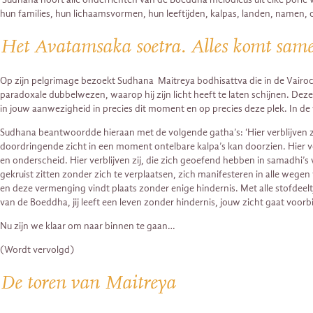
hun families, hun lichaamsvormen, hun leeftijden, kalpas, landen, namen,
Het Avatamsaka soetra. Alles komt same
Op zijn pelgrimage bezoekt Sudhana Maitreya bodhisattva die in de Vairocan
paradoxale dubbelwezen, waarop hij zijn licht heeft te laten schijnen. Deze
in jouw aanwezigheid in precies dit moment en op precies deze plek. In de
Sudhana beantwoordde hieraan met de volgende gatha’s: ‘Hier verblijven z
doordringende zicht in een moment ontelbare kalpa’s kan doorzien. Hier verb
en onderscheid. Hier verblijven zij, die zich geoefend hebben in samadhi’s
gekruist zitten zonder zich te verplaatsen, zich manifesteren in alle wegen
en deze vermenging vindt plaats zonder enige hindernis. Met alle stofdeelt
van de Boeddha, jij leeft een leven zonder hindernis, jouw zicht gaat voorbi
Nu zijn we klaar om naar binnen te gaan…
(Wordt vervolgd)
De toren van Maitreya