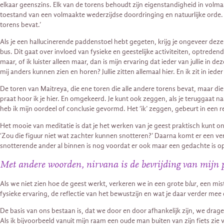
elkaar geenszins. Elk van de torens behoudt zijn eigenstandigheid in volmaak
toestand van een volmaakte wederzijdse doordringing en natuurlijke orde. De 
torens bevat.’
Als je een hallucinerende paddenstoel hebt gegeten, krijg je ongeveer deze e
bus. Dit gaat over invloed van fysieke en geestelijke activiteiten, optredend
maar, of ik luister alleen maar, dan is mijn ervaring dat ieder van jullie in
mij anders kunnen zien en horen? Jullie zitten allemaal hier. En ik zit in ieder v
De toren van Maitreya, die ene toren die alle andere torens bevat, maar die ze
praat hoor ik je hier. En omgekeerd. Je kunt ook zeggen, als je teruggaat naar 
heb ik mijn oordeel of conclusie gevormd. Het ‘ik’ zeggen, gebeurt in een ref
Het mooie van meditatie is dat je het werken van je geest praktisch kunt on
‘Zou die figuur niet wat zachter kunnen snotteren?’ Daarna komt er een vera
snotterende ander al binnen is nog voordat er ook maar een gedachte is
Met andere woorden, nirvana is de bevrijding van mijn 
Als we niet zien hoe de geest werkt, verkeren we in een grote b
lur
, een mis
fysieke ervaring, de reflectie van het bewustzijn en wat je daar verder me
De basis van ons bestaan is, dat we door en door afhankelijk zijn, we dragen 
Als ik bijvoorbeeld vanuit mijn raam een oude man buiten van zijn fiets zie