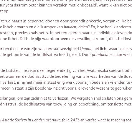
sunyata
daarom beter kunnen vertalen met ‘onbepaald’, want ik kan niet b
at op.
 terug naar zijn beperkte, door en door geconditioneerde, vergankelijke b
ie ik heb ervaren en die ik amper kan
houden
, delen? En, hoe ben ik andere
estaan, precies zoals het is. In het terugkeren naar zijn individuele leve
e doe ik het. Dit is de pijp waardoorheen de vervulling stroomt, dit is het i
aar ten dienste van zijn wakkere aanwezigheid (
jnana
, het licht waarin alles 
t de geboorte van de bodhisattva heeft geleid. Door
pranidhana
staan we op
t de laatste alinea van deel negenendertig van het Avatamsaka soetra: bod
o is het wanneer de Bodhisattva de beoefening van alle waarheden van de Boed
 verliest, is hij niet meer in staat enig werk voor zijn ouders en vrienden t
et meer in staat is zijn Boeddha-inzicht voor alle levende wezens te gebruiken
erlangen, om zijn
zicht
niet te verliezen. We vergeten snel en laten ons g
isattva, de bodhisattva van toewijding en beoefening, om tenslotte met h
l Asiatic Society in Londen gebruikt, folio 247b en verder, waar ik toegang toe h