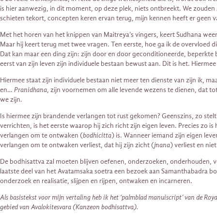
is hier aanwezig, in dit moment, op deze plek, niets ontbreekt. We zouden
schieten tekort, concepten keren ervan terug, mijn kennen heeft er geen v
Met het horen van het knippen van Maitreya’s vingers, keert Sudhana weer
Maar hij keert terug met twee vragen. Ten eerste, hoe ga ik de overvloed d
Dat kan maar een ding zijn: zijn door en door geconditioneerde, beperkte b
eerst van zijn leven zijn individuele bestaan bewust aan. Dit is het. Hierme
Hiermee staat zijn individuele bestaan niet meer ten dienste van zijn ik, m
en…
Pranidhana
, zijn voornemen om alle levende wezens te dienen, dat to
we zijn.
Is hiermee zijn brandende verlangen tot rust gekomen? Geenszins, zo stel
verrichten, is het eerste waarop hij zich richt zijn eigen leven. Precies z
verlangen om te ontwaken (
bodhicitta
) is. Wanneer iemand zijn eigen leven
verlangen om te ontwaken verliest, dat hij zijn zicht (
jnana
) verliest en ni
De bodhisattva zal moeten blijven oefenen, onderzoeken, onderhouden, v
laatste deel van het Avatamsaka soetra een bezoek aan Samanthabadra bodh
onderzoek en realisatie, slijpen en rijpen, ontwaken en incarneren.
Als basistekst voor mijn vertaling heb ik het ‘palmblad manuiscript’ van de Roya
gebied van Avalokitesvara (Kanzeon bodhisattva).