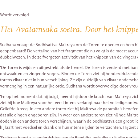
Wordt vervolgd.
Het Avatamsaka soetra. Door het knippe
Sudhana vraagt de Bodhisattva Maitreya om de Toren te openen en hem binn
geopenbaard! De vertaling van het fragment die nu volgt is de meest accur
dubbelwezen. In de zelfvergeten activiteit van het knippen van de vingers 
‘De Toren is wijds en uitgestrekt als de hemel. De Toren is versierd met 
ontwaakten en zingende vogels. Binnen de Toren ziet hij honderdduizenden 
torens elkaar niet in hun verschijning. Ze zijn duidelijk van elkaar ondersch
vermenging in een natuurlijke orde. Sudhana wordt overweldigd door vreugde
‘En op het moment dat hij buigt, neemt hij door de kracht van Maitreya zichze
ziet hij hoe Maitreya voor het eerst intens verlangt naar het volledige ont
Geliefde’ kreeg. In een andere toren ziet hij Maitreya de paramita’s beoef
dat alle dingen ongeboren zijn. In weer een andere toren ziet hij hoe Mait
doden in een andere toren verschijnen, waarin de bodhisattva een groot lich
hij laaft met voedsel en drank om hun intense lijden te verzachten. Hij ziet 
‘Sudhana hoort alle onderrichten van de Boeddha melodieus uit elke porie 