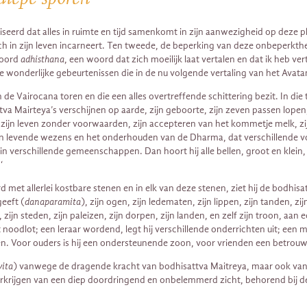
rd dat alles in ruimte en tijd samenkomt in zijn aanwezigheid op deze plaa
 zich in zijn leven incarneert. Ten tweede, de beperking van deze onbeperkth
woord
adhisthana
, een woord dat zich moeilijk laat vertalen en dat ik heb 
e wonderlijke gebeurtenissen die in de nu volgende vertaling van het Ava
en de Vairocana toren en die een alles overtreffende schittering bezit. In d
tva Mairteya’s verschijnen op aarde, zijn geboorte, zijn zeven passen lope
jgen, zijn leven zonder voorwaarden, zijn accepteren van het kommetje mel
 van levende wezens en het onderhouden van de Dharma, dat verschillende
 verschillende gemeenschappen. Dan hoort hij alle bellen, groot en klein, a
‘
d met allerlei kostbare stenen en in elk van deze stenen, ziet hij de bodhisa
eeft (
danaparamita
), zijn ogen, zijn ledematen, zijn lippen, zijn tanden, zi
 zijn steden, zijn paleizen, zijn dorpen, zijn landen, en zelf zijn troon, a
odlot; een leraar wordend, legt hij verschillende onderrichten uit; een m
kten. Voor ouders is hij een ondersteunende zoon, voor vrienden een betrou
vita
) vanwege de dragende kracht van bodhisattva Maitreya, maar ook vanwe
erkrijgen van een diep doordringend en onbelemmerd zicht, behorend bij de 