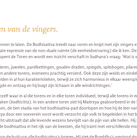
n van de vingers.
en te laten. De Bodhisattva treedt naar voren en knipt met zijn vingers 
ate expressie van de non-duale ruimte (de eenheidservaring) die ik ken. De
opent de Toren en wordt een inzicht verschaft in Sudhana’s vraag: ‘Wat is v
banieren, juwelen, parelkettingen, gouden draden, spiegels, spitsbogen, p
andere torens, eveneens prachtig versierd. Ook deze zijn weids en eindeloo
eiden in al hun karakteristieken, terwijl ze zich harmonieus in elkaar weerspi
 en ontzag en hij buigt zijn lichaam in alle windrichtingen.’
lf waar in al die torens en in elke toren individueel, terwijl alle torens in 
waken (
bodhicitta
). In een andere toren ziet hij Maitreya geabsorbeerd in de
enen, de tien stadia van het bodhisattva-pad doorlopen en hoe hij de leer v
reya door een soeverein vorst wordt verzocht zijn volk te begeleiden in het
t uitstraalt dat alle levende wezens bevrijdt van de pijn van alle hellen. H
de bodhisattva in het rijk van de beesten, die hij traint met verschillende mi
van de huid van alle bodhisattva’s komen. Hij ziet de Boeddha’s omringd d