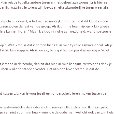
in relatie tot elke andere toren en het geheel aan torens. Er is hier een
lijk, waarin alle torens zijn bevat en elke afzonderlijke toren weer alle
mpelweg ervaart, is het niet zo moeilijk om te zien dat dit klopt als een
ussen jou en de rest van de groep. Als ik om me heen kijk en ik kijk alleen
anders kunnen horen? Maar ik zit ook in jullie aanwezigheid, want hoe zou je
kt. Wat ik zie, is dat iedereen hier zit, in mijn fysieke aanwezigheid. Als je
‘ik’ kan zeggen. Als ik jou zie, ben jij al hier en pas daarna zeg ik ‘ík’ of
t iemand in de zendo, dan zit dat hier, in mijn lichaam. Vervolgens denk je:
en ik al drie stappen verder. Het aan den lijve ervaren, is dat de
et kussen zit, kun je voor jezelf een onderscheid leren maken tussen de
antwoordelijk dan ieder ander, immers jullie zitten hier. Ik draag jullie.
ggen en niet voor mijn buurvrouw die de oude man wellicht ook van zijn fiets