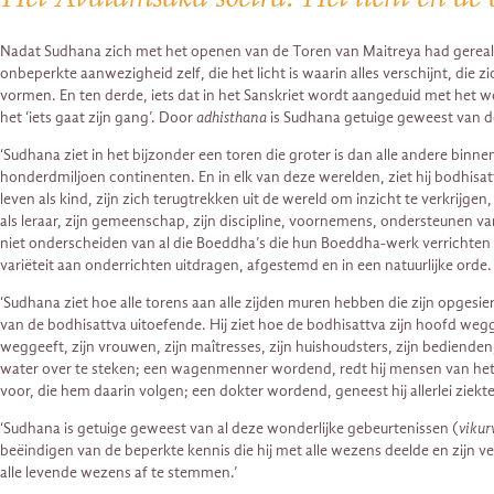
Nadat Sudhana zich met het openen van de Toren van Maitreya had gerealisee
onbeperkte aanwezigheid zelf, die het licht is waarin alles verschijnt, die
vormen. En ten derde, iets dat in het Sanskriet wordt aangeduid met het 
het ‘iets gaat zijn gang’. Door
adhisthana
is Sudhana getuige geweest van d
‘Sudhana ziet in het bijzonder een toren die groter is dan alle andere binn
honderdmiljoen continenten. En in elk van deze werelden, ziet hij bodhisat
leven als kind, zijn zich terugtrekken uit de wereld om inzicht te verkri
als leraar, zijn gemeenschap, zijn discipline, voornemens, ondersteunen
niet onderscheiden van al die Boeddha’s die hun Boeddha-werk verrichten in
variëteit aan onderrichten uitdragen, afgestemd en in een natuurlijke orde. 
‘Sudhana ziet hoe alle torens aan alle zijden muren hebben die zijn opgesier
van de bodhisattva uitoefende. Hij ziet hoe de bodhisattva zijn hoofd wegg
weggeeft, zijn vrouwen, zijn maîtresses, zijn huishoudsters, zijn bedienden,
water over te steken; een wagenmenner wordend, redt hij mensen van het no
voor, die hem daarin volgen; een dokter wordend, geneest hij allerlei zie
‘Sudhana is getuige geweest van al deze wonderlijke gebeurtenissen (
vikur
beëindigen van de beperkte kennis die hij met alle wezens deelde en zijn v
alle levende wezens af te stemmen.’