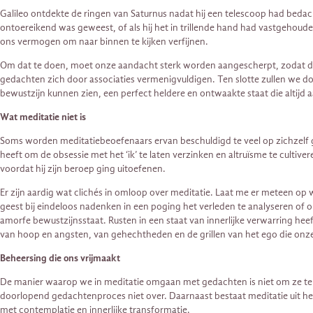
Galileo ontdekte de ringen van Saturnus nadat hij een telescoop had bedach
ontoereikend was geweest, of als hij het in trillende hand had vastgehou
ons vermogen om naar binnen te kijken verfijnen.
Om dat te doen, moet onze aandacht sterk worden aangescherpt, zodat die
gedachten zich door associaties vermenigvuldigen. Ten slotte zullen we 
bewustzijn kunnen zien, een perfect heldere en ontwaakte staat die altijd
Wat meditatie niet is
Soms worden meditatiebeoefenaars ervan beschuldigd te veel op zichzelf ge
heeft om de obsessie met het ‘ik’ te laten verzinken en altruïsme te cultive
voordat hij zijn beroep ging uitoefenen.
Er zijn aardig wat clichés in omloop over meditatie. Laat me er meteen op 
geest bij eindeloos nadenken in een poging het verleden te analyseren of 
amorfe bewustzijnsstaat. Rusten in een staat van innerlijke verwarring heef
van hoop en angsten, van gehechtheden en de grillen van het ego die onze 
Beheersing die ons vrijmaakt
De manier waarop we in meditatie omgaan met gedachten is niet om ze te b
doorlopend gedachtenproces niet over. Daarnaast bestaat meditatie uit he
met contemplatie en innerlijke transformatie.