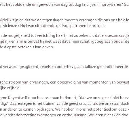
n? Is het voldoende om gewoon van dag tot dag te blijven improviseren? Ga
elijk zijn en dat we de tegenslagen moeten verdragen die ons ons hele le
de vicieuze cirkel van uitputtende gedragspatronen te breken.
de mogelijkheid tot verlichting heeft, net zo zeker als dat elk sesamzaadj
tijd rijk en arm is omdat hij niet weet dat er een schat ligt begraven onder d
de diepste betekenis kan geven.
tijd verward, geagiteerd, rebels en onderhevig aan talloze geconditioneerde
mische stroom van ervaringen, een opeenvolging van momenten van bewustz
jke vrijheid.
gme Khyentse Rinpoche ons eraan herinnert, “dat we onze geest niet hoev
ig.” Daarentegen is het trainen van de geest cruciaal als we onze aandacht
an anderen te kunnen bijdragen. We hebben in ons het potentieel om deze kw
ning vereist doorzettingsvermogen en enthousiasme. We leren niet skiën do