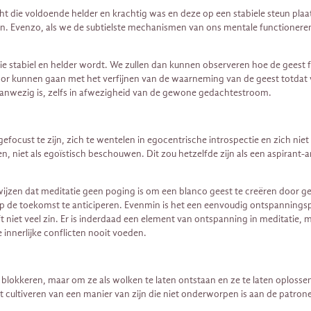
t die voldoende helder en krachtig was en deze op een stabiele steun plaats
den. Evenzo, als we de subtielste mechanismen van ons mentale functionere
 stabiel en helder wordt. We zullen dan kunnen observeren hoe de geest 
door kunnen gaan met het verfijnen van de waarneming van de geest totda
 aanwezig is, zelfs in afwezigheid van de gewone gedachtestroom.
focust te zijn, zich te wentelen in egocentrische introspectie en zich ni
ren, niet als egoïstisch beschouwen. Dit zou hetzelfde zijn als een aspirant
wijzen dat meditatie geen poging is om een ​​blanco geest te creëren door 
op de toekomst te anticiperen. Evenmin is het een eenvoudig ontspanningspr
t niet veel zin. Er is inderdaad een element van ontspanning in meditatie, 
innerlijke conflicten nooit voeden.
lokkeren, maar om ze als wolken te laten ontstaan ​​en ze te laten oplos
t cultiveren van een manier van zijn die niet onderworpen is aan de patr