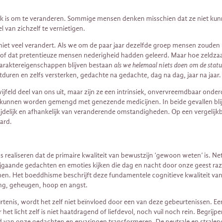
ogelijk is om te veranderen. Sommige mensen denken misschien dat ze niet
 van zichzelf te vernietigen.
en niet veel verandert. Als we om de paar jaar dezelfde groep mensen zou
of dat pretentieuze mensen nederigheid hadden geleerd. Maar hoe zeldza
 karaktereigenschappen blijven bestaan
als we helemaal niets doen om de stat
duren en zelfs versterken, gedachte na gedachte, dag na dag, jaar na jaa
jfeld deel van ons uit, maar zijn ze een intrinsiek, onvervreemdbaar onder
n kunnen worden gemengd met genezende medicijnen. In beide gevallen blij
 tijdelijk en afhankelijk van veranderende omstandigheden. Op een vergelij
ard.
 ons realiseren dat de primaire kwaliteit van bewustzijn ‘gewoon weten’ is. 
bijgaande gedachten en emoties kijken die dag en nacht door onze geest raz
men. Het boeddhisme beschrijft deze fundamentele cognitieve kwaliteit van
ring, geheugen, hoop en angst.
tenis, wordt het zelf niet beïnvloed door een van deze gebeurtenissen. Ee
het licht zelf is niet haatdragend of liefdevol, noch vuil noch rein. Begrijpe
 van onze gedachten en ervaringen transformeren. De neutrale en stralen