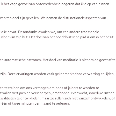
 ik het vage gevoel van ontevredenheid negeren dat ik diep van binnen
ven ten deel zijn gevallen. We nemen de disfunctionele aspecten van
e olie bevat. Desondanks dwalen we, om een ​​andere traditionele
e vloer van zijn hut. Het doel van het boeddhistische pad is om in het bezit
 en automatische patronen. Het doel van meditatie is niet om de geest af te
ijn. Deze ervaringen worden vaak gekenmerkt door verwarring en lijden,
en te trainen om ons vermogen om boos of jaloers te worden te
 willen verfijnen en verscherpen; emotioneel evenwicht, innerlijke rust en
aliteiten te ontwikkelen, maar ze zullen zich niet vanzelf ontwikkelen, of
or één of twee minuten per maand te oefenen.