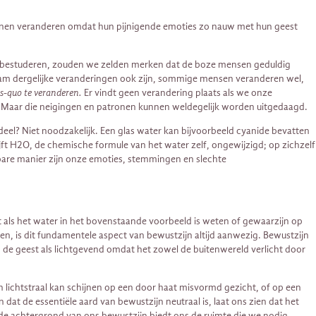
 kunnen veranderen omdat hun pijnigende emoties zo nauw met hun geest
den bestuderen, zouden we zelden merken dat de boze mensen geduldig
am dergelijke veranderingen ook zijn, sommige mensen veranderen wel,
us-quo te veranderen.
Er vindt geen verandering plaats als we onze
r. Maar die neigingen en patronen kunnen weldegelijk worden uitgedaagd.
deel? Niet noodzakelijk. Een glas water kan bijvoorbeeld cyanide bevatten
ft H2O, de chemische formule van het water zelf, ongewijzigd; op zichzelf
kbare manier zijn onze emoties, stemmingen en slechte
Net als het water in het bovenstaande voorbeeld is weten of gewaarzijn op
en, is dit fundamentele aspect van bewustzijn altijd aanwezig. Bewustzijn
 de geest als lichtgevend omdat het zowel de buitenwereld verlicht door
n lichtstraal kan schijnen op een door haat misvormd gezicht, of op een
n dat de essentiële aard van bewustzijn neutraal is, laat ons zien dat het
de achtergrond van ons bewustzijn biedt ons de ruimte die we nodig