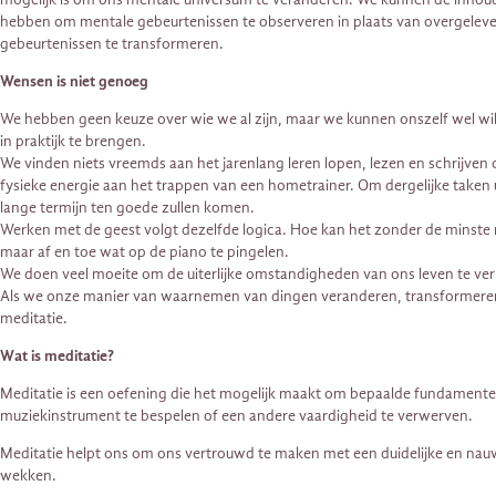
hebben om mentale gebeurtenissen te observeren in plaats van overgelev
gebeurtenissen te transformeren.
Wensen is niet genoeg
We hebben geen keuze over wie we al zijn, maar we kunnen onszelf wel wil
in praktijk te brengen.
We vinden niets vreemds aan het jarenlang leren lopen, lezen en schrijv
fysieke energie aan het trappen van een hometrainer. Om dergelijke taken 
lange termijn ten goede zullen komen.
Werken met de geest volgt dezelfde logica. Hoe kan het zonder de minste m
maar af en toe wat op de piano te pingelen.
We doen veel moeite om de uiterlijke omstandigheden van ons leven te verbete
Als we onze manier van waarnemen van dingen veranderen, transformeren we
meditatie.
Wat is meditatie?
Meditatie is een oefening die het mogelijk maakt om bepaalde fundamentele
muziekinstrument te bespelen of een andere vaardigheid te verwerven.
Meditatie helpt ons om ons vertrouwd te maken met een duidelijke en nauw
wekken.