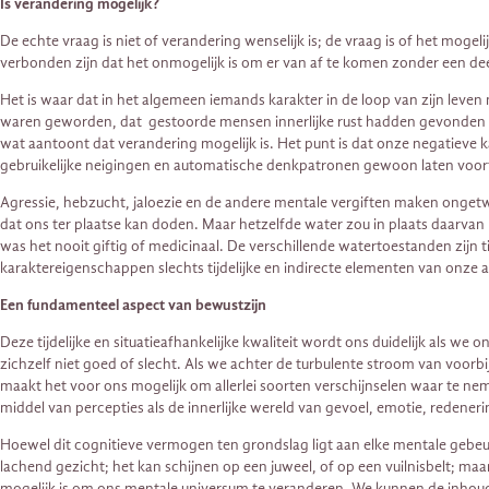
Is verandering mogelijk?
De echte vraag is niet of verandering wenselijk is; de vraag is of het m
verbonden zijn dat het onmogelijk is om er van af te komen zonder een deel
Het is waar dat in het algemeen iemands karakter in de loop van zijn lev
waren geworden, dat gestoorde mensen innerlijke rust hadden gevonden 
wat aantoont dat verandering mogelijk is. Het punt is dat onze negatieve
gebruikelijke neigingen en automatische denkpatronen gewoon laten voort
Agressie, hebzucht, jaloezie en de andere mentale vergiften maken ongetwi
dat ons ter plaatse kan doden. Maar hetzelfde water zou in plaats daarva
was het nooit giftig of medicinaal. De verschillende watertoestanden zijn
karaktereigenschappen slechts tijdelijke en indirecte elementen van onze a
Een fundamenteel aspect van bewustzijn
Deze tijdelijke en situatieafhankelijke kwaliteit wordt ons duidelijk als we
zichzelf niet goed of slecht. Als we achter de turbulente stroom van voor
maakt het voor ons mogelijk om allerlei soorten verschijnselen waar te ne
middel van percepties als de innerlijke wereld van gevoel, emotie, redene
Hoewel dit cognitieve vermogen ten grondslag ligt aan elke mentale gebeur
lachend gezicht; het kan schijnen op een juweel, of op een vuilnisbelt; maar 
mogelijk is om ons mentale universum te veranderen. We kunnen de inhoud