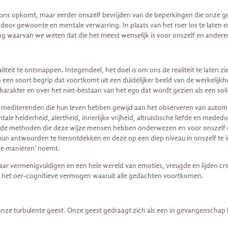
 in ons opkomt, maar eerder onszelf bevrijden van de beperkingen die onze g
​​door gewoonte en mentale verwarring. In plaats van het roer los te laten
g waarvan we weten dat die het meest wenselijk is voor onszelf en andere
teit te ontsnappen. Integendeel, het doel is om ons de realiteit te laten z
een soort begrip dat voortkomt uit een duidelijker beeld van de werkelijkh
arakter en over het niet-bestaan ​​van het ego dat wordt gezien als een soli
es mediterenden die hun leven hebben gewijd aan het observeren van auto
 helderheid, alertheid, innerlijke vrijheid, altruïstische liefde en meded
 de methoden die deze wijze mensen hebben onderwezen en voor onszelf de 
m hun antwoorden te herontdekken en deze op een diep niveau in onszelf te 
me manieren’ noemt.
aar vermenigvuldigen en een hele wereld van emoties, vreugde en lijden c
het oer-cognitieve vermogen waaruit alle gedachten voortkomen.
turbulente geest. Onze geest gedraagt ​​zich als een in gevangenschap leve