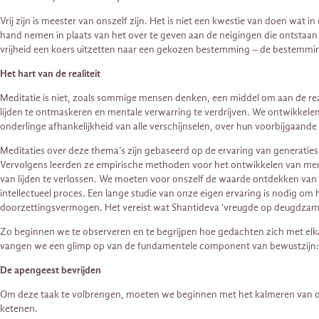
Vrij zijn is meester van onszelf zijn. Het is niet een kwestie van doen wat
hand nemen in plaats van het over te geven aan de neigingen die ontstaan 
vrijheid een koers uitzetten naar een gekozen bestemming – de bestemmin
Het hart van de realiteit
Meditatie is niet, zoals sommige mensen denken, een middel om aan de reali
lijden te ontmaskeren en mentale verwarring te verdrijven. We ontwikkelen 
onderlinge afhankelijkheid van alle verschijnselen, over hun voorbijgaande k
Meditaties over deze thema’s zijn gebaseerd op de ervaring van generati
Vervolgens leerden ze empirische methoden voor het ontwikkelen van mentale
van lijden te verlossen. We moeten voor onszelf de waarde ontdekken van
intellectueel proces. Een lange studie van onze eigen ervaring is nodig o
doorzettingsvermogen. Het vereist wat Shantideva ‘vreugde op deugdza
Zo beginnen we te observeren en te begrijpen hoe gedachten zich met elk
vangen we een glimp op van de fundamentele component van bewustzijn: 
De apengeest bevrijden
Om deze taak te volbrengen, moeten we beginnen met het kalmeren van onze 
ketenen.