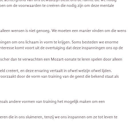
bben om de voorwaarden te creëren die nodig zijn om deze mentale
ar alleen wensen is niet genoeg. We moeten een manier vinden om die wens
feningen om ons lichaam in vorm te krijgen. Soms besteden we enorme
interesse komt voort uit de overtuiging dat deze inspanningen ons op de
ischer dan te verwachten een Mozart-sonate te leren spelen door alleen
d creëert, en deze ervaring vertaalt in ofwel welzijn ofwel lijden.
oorzaakt door de vorm van training van de geest die bekend staat als
zoals andere vormen van training het mogelijk maken om een ​​
en die in ons sluimeren, tenzij we ons inspannen om ze tot leven te