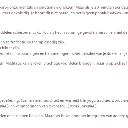
n voorbij onze mentale en emotionele grenzen. Maar als je 20 minuten per d
ultaat onvolledig. Je hoort dit niet graag, en het is geen populair advies – 
pmiddelen scherper maakt. Toch is het in sommige gevallen misschien niet d
 zelfreflectie en therapie nodig zijn.
hikter zijn.
oonten, inspanningen en herinneringen, is het bepalen van je doelen en je a
ien. Meditatie kan je leven prachtige voordelen brengen, maar is op zichzel
 beoefening, (samen met moraliteit en wijsheid). In yoga tradities wordt me
ama
), en veranderingen van levensstijl, (
yama
,
niyama
).
delen mee kunnen behalen. Maar het is pas door het integreren van andere 