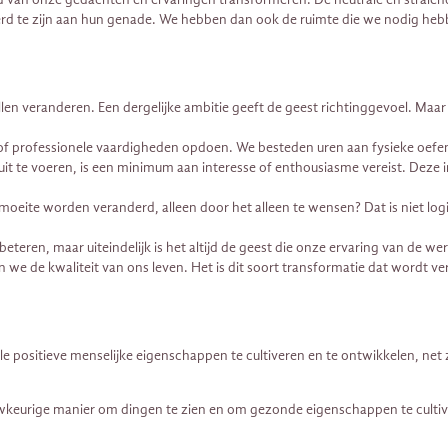
erd te zijn aan hun genade. We hebben dan ook de ruimte die we nodig he
len veranderen. Een dergelijke ambitie geeft de geest richtinggevoel. Ma
en of professionele vaardigheden opdoen. We besteden uren aan fysieke oe
uit te voeren, is een minimum aan interesse of enthousiasme vereist. Deze 
oeite worden veranderd, alleen door het alleen te wensen? Dat is niet log
ren, maar uiteindelijk is het altijd de geest die onze ervaring van de werel
 de kwaliteit van ons leven. Het is dit soort transformatie dat wordt ver
 positieve menselijke eigenschappen te cultiveren en te ontwikkelen, net 
keurige manier om dingen te zien en om gezonde eigenschappen te cultiver