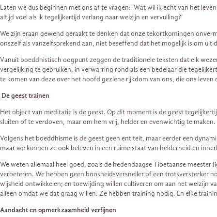
Laten we dus beginnen met ons af te vragen: ‘Wat wil ik echt van het leve
altijd voel als ik tegelijkertijd verlang naar welzijn en vervulling?’
We zijn eraan gewend geraakt te denken dat onze tekortkomingen onvermijd
onszelf als vanzelfsprekend aan, niet beseffend dat het mogelijk is om uit 
Vanuit boeddhistisch oogpunt zeggen de traditionele teksten dat elk wezen 
vergelijking te gebruiken, in verwarring rond als een bedelaar die tegelijker
te komen van deze over het hoofd geziene rijkdom van ons, die ons leven 
De geest trainen
Het object van meditatie is de geest. Op dit moment is de geest tegelijker
sluiten of te verdoven, maar om hem vrij, helder en evenwichtig te maken.
Volgens het boeddhisme is de geest geen entiteit, maar eerder een dyna
maar we kunnen ze ook beleven in een ruime staat van helderheid en innerli
We weten allemaal heel goed, zoals de hedendaagse Tibetaanse meester Ji
verbeteren. We hebben geen boosheidsversneller of een trotsversterker nod
wijsheid ontwikkelen; en toewijding willen cultiveren om aan het welzijn v
alleen omdat we dat graag willen. Ze hebben training nodig. En elke trai
Aandacht en opmerkzaamheid verfijnen