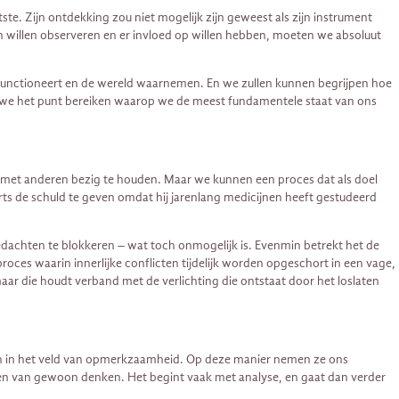
te. Zijn ontdekking zou niet mogelijk zijn geweest als zijn instrument
n willen observeren en er invloed op willen hebben, moeten we absoluut
functioneert en de wereld waarnemen. En we zullen kunnen begrijpen hoe
t we het punt bereiken waarop we de meest fundamentele staat van ons
et met anderen bezig te houden. Maar we kunnen een proces dat als doel
-arts de schuld te geven omdat hij jarenlang medicijnen heeft gestudeerd
gedachten te blokkeren – wat toch onmogelijk is. Evenmin betrekt het de
oces waarin innerlijke conflicten tijdelijk worden opgeschort in een vage,
maar die houdt verband met de verlichting die ontstaat door het loslaten
sen in het veld van opmerkzaamheid. Op deze manier nemen ze ons
onen van gewoon denken. Het begint vaak met analyse, en gaat dan verder