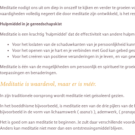
Meditatie nodigt ons uit om diep in onszelf te kijken en verder te groeie
vaardigheden volledig negeert die door meditatie zijn ontwikkeld, is het res
Hulpmiddel in je gereedschapskist
Meditatie is een krachtig ‘hulpmiddel’ dat de effectiviteit van andere hul
Voor het loslaten van de schaduwkanten van je persoonlijkheid kunnen
Voor het openen van je hart en je verbinden met God kan gebed gesc
Voor het creëren van positieve veranderingen in je leven, en van gew
Meditatie is één van de mogelijkheden om persoonlijk en spiritueel te groe
toepassingen en benaderingen.
Meditatie is waardevol, maar er is méér.
In zijn traditionele oorsprong wordt meditatie niet geïsoleerd gezien.
In het boeddhisme bijvoorbeeld, is meditatie een van de drie pijlers van de
bijvoorbeeld in de vorm van lichaamswerk (
asana’s
), ademwerk, ( p
ranay
Het is goed om aan meditatie te beginnen. Je zult daar verschillende voor
Anders kan meditatie niet meer dan een ontstressingsmiddel blijven.