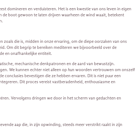
eest domineren en verduisteren. Het is een kwestie van ons leven in eigen
 en de boot gewoon te laten drijven waarheen de wind waait, betekent
n.
ien zoals die is, midden in onze ervaring, om de diepe oorzaken van ons
eid. Om dit begrip te bereiken mediteren we bijvoorbeeld over de
de en onafhankelijke entiteit.
matische, mechanische denkpatronen en de aard van bewustzijn.
ogen. We kunnen echter niet alleen op
hun
woorden vertrouwen om onszelf
conclusies bevestigen die ze hebben ervaren. Dit is niet puur een
integreren. Dit proces vereist vastberadenheid, enthousiasme en
reëren. Vervolgens dringen we door in het scherm van gedachten en
nde aap die, in zijn opwinding, steeds meer verstrikt raakt in zijn