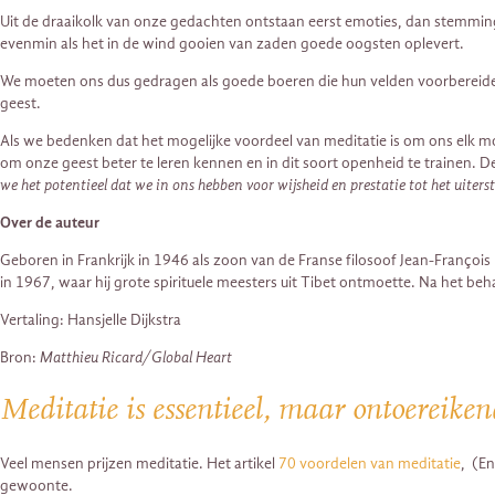
Uit de draaikolk van onze gedachten ontstaan ​​eerst emoties, dan stemmi
evenmin als het in de wind gooien van zaden goede oogsten oplevert.
We moeten ons dus gedragen als goede boeren die hun velden voorbereiden v
geest.
Als we bedenken dat het mogelijke voordeel van meditatie is om ons elk m
om onze geest beter te leren kennen en in dit soort openheid te trainen. D
we het potentieel dat we in ons hebben voor wijsheid en prestatie tot het uiters
Over de auteur
Geboren in Frankrijk in 1946 als zoon van de Franse filosoof Jean-François
in 1967, waar hij grote spirituele meesters uit Tibet ontmoette. Na het beh
Vertaling: Hansjelle Dijkstra
Bron:
Matthieu Ricard/Global Heart
Meditatie is essentieel, maar ontoereike
Veel mensen prijzen meditatie. Het artikel
70 voordelen van meditatie
, (En
gewoonte.