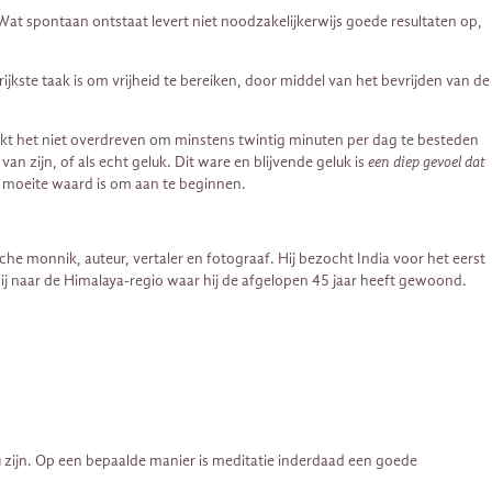
at spontaan ontstaat levert niet noodzakelijkerwijs goede resultaten op,
ste taak is om vrijheid te bereiken, door middel van het bevrijden van de
jkt het niet overdreven om minstens twintig minuten per dag te besteden
n zijn, of als echt geluk. Dit ware en blijvende geluk is
een diep gevoel dat
de moeite waard is om aan te beginnen.
he monnik, auteur, vertaler en fotograaf. Hij bezocht India voor het eerst
 hij naar de Himalaya-regio waar hij de afgelopen 45 jaar heeft gewoond.
 zijn. Op een bepaalde manier is meditatie inderdaad een goede