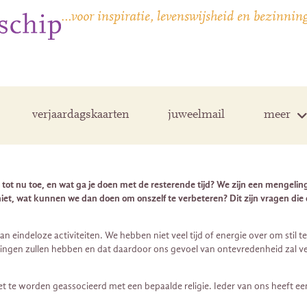
…voor inspiratie, levenswijsheid en bezinnin
verjaardagskaarten
juweelmail
meer
eiten tot nu toe, en wat ga je doen met de resterende tijd? We zijn een meng
iet, wat kunnen we dan doen om onszelf te verbeteren? Dit zijn vragen die de
n eindeloze activiteiten. We hebben niet veel tijd of energie over om stil t
ingen zullen hebben en dat daardoor ons gevoel van ontevredenheid zal ve
et te worden geassocieerd met een bepaalde religie. Ieder van ons heeft ee