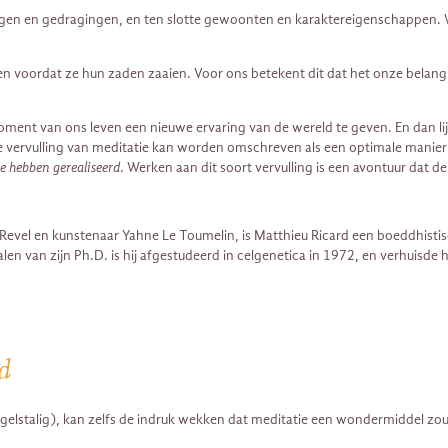
ngen en gedragingen, en ten slotte gewoonten en karaktereigenschappen. W
oordat ze hun zaden zaaien. Voor ons betekent dit dat het onze belangrijk
oment van ons leven een nieuwe ervaring van de wereld te geven. En dan li
e vervulling van meditatie kan worden omschreven als een optimale manier va
te hebben gerealiseerd
. Werken aan dit soort vervulling is een avontuur dat 
 Revel en kunstenaar Yahne Le Toumelin, is Matthieu Ricard een boeddhistisc
alen van zijn Ph.D. is hij afgestudeerd in celgenetica in 1972, en verhuisde
nd
gelstalig), kan zelfs de indruk wekken dat meditatie een wondermiddel zou